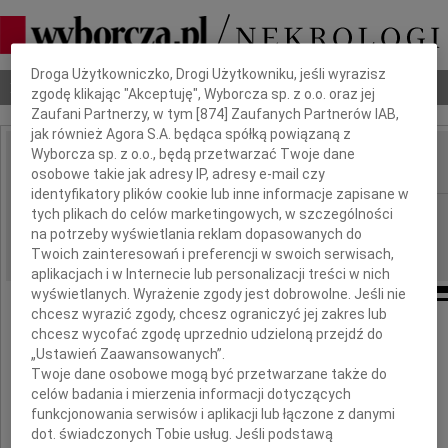
Dbamy o Twoją prywatność
Droga Użytkowniczko, Drogi Użytkowniku, jeśli wyrazisz
Nekrologi
Odeszli
Poradnik pogrzebowy
zgodę klikając "Akceptuję", Wyborcza sp. z o.o. oraz jej
Zaufani Partnerzy, w tym [
874
] Zaufanych Partnerów IAB,
jak również Agora S.A. będąca spółką powiązaną z
Wyborcza sp. z o.o., będą przetwarzać Twoje dane
osobowe takie jak adresy IP, adresy e-mail czy
IMIĘ I NAZWISKO:
identyfikatory plików cookie lub inne informacje zapisane w
Kraków
tych plikach do celów marketingowych, w szczególności
REGION:
na potrzeby wyświetlania reklam dopasowanych do
24.08.2011
DATA EMISJI:
Twoich zainteresowań i preferencji w swoich serwisach,
aplikacjach i w Internecie lub personalizacji treści w nich
wyświetlanych. Wyrażenie zgody jest dobrowolne. Jeśli nie
chcesz wyrazić zgody, chcesz ograniczyć jej zakres lub
chcesz wycofać zgodę uprzednio udzieloną przejdź do
„Ustawień Zaawansowanych”.
Bożenie Jandale i Rodzinie
Twoje dane osobowe mogą być przetwarzane także do
celów badania i mierzenia informacji dotyczących
funkcjonowania serwisów i aplikacji lub łączone z danymi
wyrazy głębokiego współczucia
dot. świadczonych Tobie usług. Jeśli podstawą