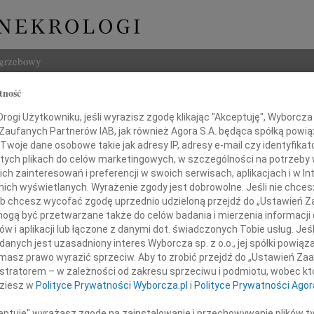
ogrzebowy
tność
Szukaj
ogi Użytkowniku, jeśli wyrazisz zgodę klikając "Akceptuję", Wyborcza sp
Imię i na
 Zaufanych Partnerów IAB, jak również Agora S.A. będąca spółką powi
Twoje dane osobowe takie jak adresy IP, adresy e-mail czy identyfikato
 tych plikach do celów marketingowych, w szczególności na potrzeby 
 zainteresowań i preferencji w swoich serwisach, aplikacjach i w Int
w nich wyświetlanych. Wyrażenie zgody jest dobrowolne. Jeśli nie chce
INNE NE
 lub chcesz wycofać zgodę uprzednio udzieloną przejdź do „Ustawień
Tadeu
gą być przetwarzane także do celów badania i mierzenia informacji
Z duż
w i aplikacji lub łączone z danymi dot. świadczonych Tobie usług. Jeś
31.0
ed. Katarzynie Haładaj
nych jest uzasadniony interes Wyborcza sp. z o.o., jej spółki powiąza
Wyraz
masz prawo wyrazić sprzeciw. Aby to zrobić przejdź do „Ustawień Z
29.0
istratorem – w zależności od zakresu sprzeciwu i podmiotu, wobec któ
iatrii i Chorób Metabolicznych Kości Uniwersytetu Medycznego
Wyraz
dziesz w
Polityce Prywatności Wyborcza.pl
i
Polityce Prywatności Agor
27.0
Pani 
ceptuję" wyrażasz zgodę na zainstalowanie i przechowywanie plików t
razy szczerego współczucia