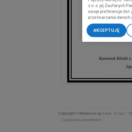
z o. o. jej Zaufanych 
swoje preferencje dot.
przetwarzania danych 
„Ustawienia zaawansow
AKCEPTUJĘ
My, nasi Zaufani Part
dokładnych danych geol
Przechowywanie informa
treści, badnie odbiorcó
Kierownik Kliniki z
Szp
Copyright © Wyborcza sp. z o.o.
O nas
St
Ustawienia prywatności