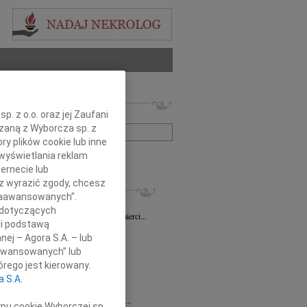
 nekrologów i wspomnień
. z o.o. oraz jej Zaufani
zwisko lub numer ogłoszenia:
ązaną z Wyborcza sp. z
ry plików cookie lub inne
wyświetlania reklam
+ szukanie zaawansowane
ernecie lub
sz wyrazić zgody, chcesz
KROLOGI
 Zaawansowanych”.
sz Gapiński
03.08.2026
Łódź
 dotyczących
ym żalem przyjęliśmy wiadomość o śmierci...
li podstawą
7.2026
Łódź
nej – Agora S.A. – lub
y głębokiego współczucia dla...
aawansowanych” lub
7.2026
Łódź
rego jest kierowany.
y współczucia Pani Janinie...
a S.A.
7.2026
Łódź
Joannie Nowińskiej wyrazy głębokiego...
ypu cookie Wyborczej sp.