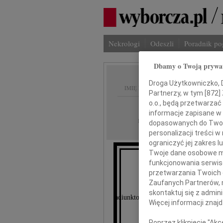
Nekrologi
Odeszli
Poradnik p
Dbamy o Twoją prywa
Droga Użytkowniczko, Dr
IMIĘ I NAZWISKO:
Partnerzy, w tym [
872
]
o.o., będą przetwarzać 
Łódź
REGION:
informacje zapisane w
24.08.2011
DATA EMISJI:
dopasowanych do Twoich
personalizacji treści 
ograniczyć jej zakres
Twoje dane osobowe mo
funkcjonowania serwisó
Dr n. m
przetwarzania Twoich da
Zaufanych Partnerów, 
skontaktuj się z admin
adiunktowi Kliniki Propedeutyki Ped
Więcej informacji znaj
Poprzez kliknięcie "Ak
wy