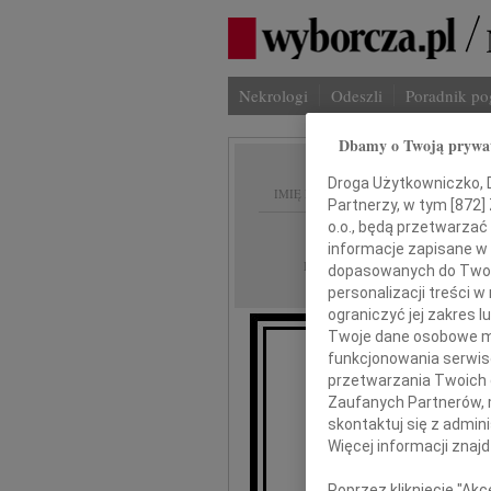
Nekrologi
Odeszli
Poradnik p
Dbamy o Twoją prywa
Droga Użytkowniczko, Dr
IMIĘ I NAZWISKO:
Partnerzy, w tym [
872
]
o.o., będą przetwarzać 
Gdańsk
REGION:
informacje zapisane w
23.08.2011
DATA EMISJI:
dopasowanych do Twoich
personalizacji treści 
ograniczyć jej zakres
Twoje dane osobowe mo
funkcjonowania serwisó
przetwarzania Twoich da
Zaufanych Partnerów, 
Krzy
skontaktuj się z admin
Więcej informacji znaj
se
Poprzez kliknięcie "Ak