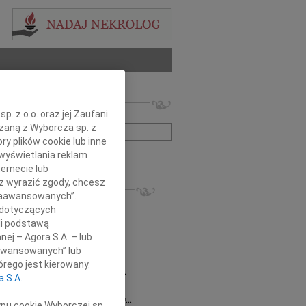
 nekrologów i wspomnień
. z o.o. oraz jej Zaufani
zwisko lub numer ogłoszenia:
ązaną z Wyborcza sp. z
ry plików cookie lub inne
wyświetlania reklam
+ szukanie zaawansowane
ernecie lub
sz wyrazić zgody, chcesz
KROLOGI
 Zaawansowanych”.
8.2026
Gdańsk
 dotyczących
 Piotrze Koleżanki i Koledzy z firmy...
li podstawą
8.2026
Gdańsk
nej – Agora S.A. – lub
 Koleżance Renacie Sęk w trudnych...
aawansowanych” lub
8.2026
Gdańsk
rego jest kierowany.
Piotrowi Widzowi Radnemu Sejmiku...
a S.A.
 Mazurek
03.08.2026
Gdańsk
j Koleżance Beacie Rumińskiej wyrazy...
ypu cookie Wyborczej sp.