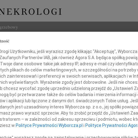
ogrzebowy
tność
Szukaj
ogi Użytkowniku, jeśli wyrazisz zgodę klikając "Akceptuję", Wyborcza sp
Imię i na
 Zaufanych Partnerów IAB, jak również Agora S.A. będąca spółką powi
Twoje dane osobowe takie jak adresy IP, adresy e-mail czy identyfikato
 tych plikach do celów marketingowych, w szczególności na potrzeby 
 zainteresowań i preferencji w swoich serwisach, aplikacjach i w Int
w nich wyświetlanych. Wyrażenie zgody jest dobrowolne. Jeśli nie chce
INNE NE
 lub chcesz wycofać zgodę uprzednio udzieloną przejdź do „Ustawień
06.0
gą być przetwarzane także do celów badania i mierzenia informacji
Drogi
w i aplikacji lub łączone z danymi dot. świadczonych Tobie usług. Jeś
Koledze adwokatowi
05.0
nych jest uzasadniony interes Wyborcza sp. z o.o., jej spółki powiąza
Nasze
masz prawo wyrazić sprzeciw. Aby to zrobić przejdź do „Ustawień Z
sztofowi Pawlakowi
04.0
istratorem – w zależności od zakresu sprzeciwu i podmiotu, wobec któ
Panu 
dziesz w
Polityce Prywatności Wyborcza.pl
i
Polityce Prywatności Agor
Zofia
rdeczne wyrazy współczucia
Nasze
ceptuję" wyrażasz zgodę na zainstalowanie i przechowywanie plików t