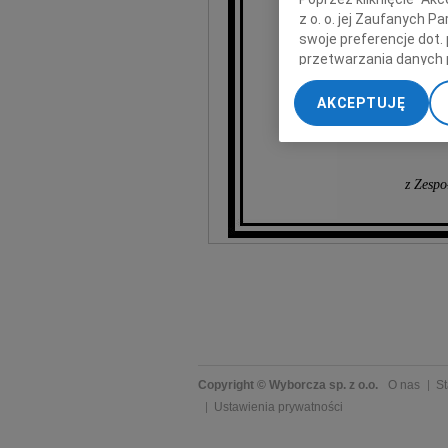
z o. o. jej Zaufanych 
swoje preferencje dot.
przetwarzania danych 
„Ustawienia zaawansow
AKCEPTUJĘ
My, nasi Zaufani Part
dokładnych danych geol
Przechowywanie informa
treści, badnie odbiorcó
z Zespo
Copyright © Wyborcza sp. z o.o.
O nas
St
Ustawienia prywatności