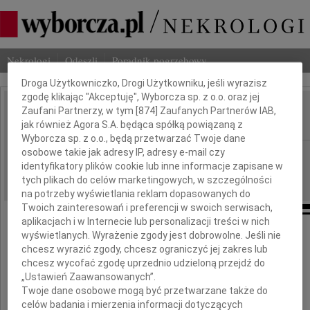
Dbamy o Twoją prywatność
Nekrologi
Odeszli
Poradnik pogrzebowy
Droga Użytkowniczko, Drogi Użytkowniku, jeśli wyrazisz
zgodę klikając "Akceptuję", Wyborcza sp. z o.o. oraz jej
Zaufani Partnerzy, w tym [
874
] Zaufanych Partnerów IAB,
Jacek Gąsiorowski
IMIĘ I NAZWISKO:
jak również Agora S.A. będąca spółką powiązaną z
Wyborcza sp. z o.o., będą przetwarzać Twoje dane
osobowe takie jak adresy IP, adresy e-mail czy
Warszawa
REGION:
identyfikatory plików cookie lub inne informacje zapisane w
05.08.2009
DATA EMISJI:
tych plikach do celów marketingowych, w szczególności
na potrzeby wyświetlania reklam dopasowanych do
Twoich zainteresowań i preferencji w swoich serwisach,
aplikacjach i w Internecie lub personalizacji treści w nich
wyświetlanych. Wyrażenie zgody jest dobrowolne. Jeśli nie
chcesz wyrazić zgody, chcesz ograniczyć jej zakres lub
Z głębokim smutkiem i żalem
chcesz wycofać zgodę uprzednio udzieloną przejdź do
przyjęliśmy wiadomość,
„Ustawień Zaawansowanych”.
Twoje dane osobowe mogą być przetwarzane także do
iż w dniu 3 sierpnia 2009 roku
celów badania i mierzenia informacji dotyczących