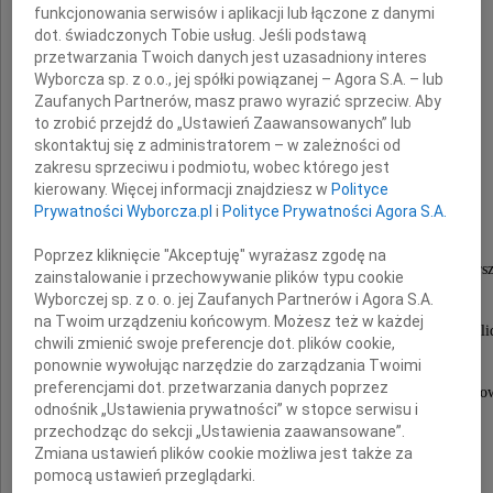
odszedł od nas nasz Kolega i Przyjaciel
funkcjonowania serwisów i aplikacji lub łączone z danymi
dot. świadczonych Tobie usług. Jeśli podstawą
przetwarzania Twoich danych jest uzasadniony interes
Wyborcza sp. z o.o., jej spółki powiązanej – Agora S.A. – lub
Zaufanych Partnerów, masz prawo wyrazić sprzeciw. Aby
to zrobić przejdź do „Ustawień Zaawansowanych” lub
skontaktuj się z administratorem – w zależności od
zakresu sprzeciwu i podmiotu, wobec którego jest
Jacek Gąsiorowski
kierowany. Więcej informacji znajdziesz w
Polityce
Prywatności Wyborcza.pl
i
Polityce Prywatności Agora S.A.
Poprzez kliknięcie "Akceptuję" wyrażasz zgodę na
Wieloletni działacz NSZZ "Solidarność" Huty Wars
zainstalowanie i przechowywanie plików typu cookie
Wyborczej sp. z o. o. jej Zaufanych Partnerów i Agora S.A.
oraz Regionu Mazowsze.
na Twoim urządzeniu końcowym. Możesz też w każdej
Przewodniczący Komisji Międzyzakładowej NSZZ "Solid
chwili zmienić swoje preferencje dot. plików cookie,
obecnej Huty ArcelorMittal Warszawa.
ponownie wywołując narzędzie do zarządzania Twoimi
preferencjami dot. przetwarzania danych poprzez
W latach 1998-2003 Przewodniczący Regionu Mazow
odnośnik „Ustawienia prywatności” w stopce serwisu i
członek Rady Sekcji Krajowej Hutnictwa,
przechodząc do sekcji „Ustawienia zaawansowane”.
Zmiana ustawień plików cookie możliwa jest także za
oraz przedstawiciel Huty ArcelorMittal
pomocą ustawień przeglądarki.
w Europejskiej Radzie Zakładowej.