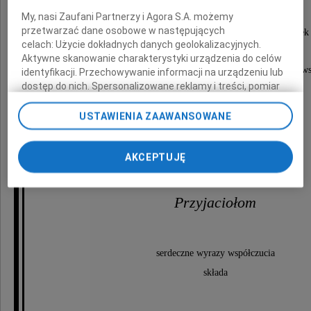
My, nasi Zaufani Partnerzy i Agora S.A. możemy
przetwarzać dane osobowe w następujących
Odszedł niespodziewanie, pozostawiając po sobie smutek 
celach:
Użycie dokładnych danych geolokalizacyjnych.
Aktywne skanowanie charakterystyki urządzenia do celów
Drogi Jacku, w naszej pamięci pozostaniesz na zaws
identyfikacji. Przechowywanie informacji na urządzeniu lub
dostęp do nich. Spersonalizowane reklamy i treści, pomiar
reklam i treści, badnie odbiorców i ulepszanie usług.
Lista Zaufanych Partnerów
USTAWIENIA ZAAWANSOWANE
Rodzinie
AKCEPTUJĘ
i
Przyjaciołom
serdeczne wyrazy współczucia
składa