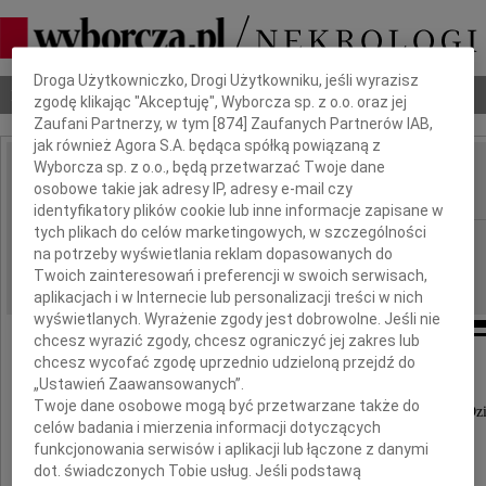
Dbamy o Twoją prywatność
Droga Użytkowniczko, Drogi Użytkowniku, jeśli wyrazisz
Nekrologi
Odeszli
Poradnik pogrzebowy
zgodę klikając "Akceptuję", Wyborcza sp. z o.o. oraz jej
Zaufani Partnerzy, w tym [
874
] Zaufanych Partnerów IAB,
jak również Agora S.A. będąca spółką powiązaną z
Wyborcza sp. z o.o., będą przetwarzać Twoje dane
Stanisław Bątkiewicz
osobowe takie jak adresy IP, adresy e-mail czy
IMIĘ I NAZWISKO:
identyfikatory plików cookie lub inne informacje zapisane w
tych plikach do celów marketingowych, w szczególności
Poznań
REGION:
na potrzeby wyświetlania reklam dopasowanych do
20.08.2011
DATA EMISJI:
Twoich zainteresowań i preferencji w swoich serwisach,
aplikacjach i w Internecie lub personalizacji treści w nich
wyświetlanych. Wyrażenie zgody jest dobrowolne. Jeśli nie
chcesz wyrazić zgody, chcesz ograniczyć jej zakres lub
chcesz wycofać zgodę uprzednio udzieloną przejdź do
Z głębokim żalem zawiadamiamy,
„Ustawień Zaawansowanych”.
że w dniu 17 sierpnia 2011 roku,
Twoje dane osobowe mogą być przetwarzane także do
w wieku 70 lat zmarł nasz ukochany Mąż, Tatuś i Dz
celów badania i mierzenia informacji dotyczących
funkcjonowania serwisów i aplikacji lub łączone z danymi
dot. świadczonych Tobie usług. Jeśli podstawą