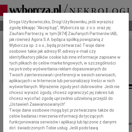
Dbamy o Twoją prywatność
Droga Użytkowniczko, Drogi Użytkowniku, jeśli wyrazisz
Nekrologi
Odeszli
Poradnik pogrzebowy
zgodę klikając "Akceptuję", Wyborcza sp. z o.o. oraz jej
Zaufani Partnerzy, w tym [
874
] Zaufanych Partnerów IAB,
jak również Agora S.A. będąca spółką powiązaną z
Wyborcza sp. z o.o., będą przetwarzać Twoje dane
osobowe takie jak adresy IP, adresy e-mail czy
IMIĘ I NAZWISKO:
identyfikatory plików cookie lub inne informacje zapisane w
Kraków
tych plikach do celów marketingowych, w szczególności
REGION:
na potrzeby wyświetlania reklam dopasowanych do
22.08.2011
DATA EMISJI:
Twoich zainteresowań i preferencji w swoich serwisach,
aplikacjach i w Internecie lub personalizacji treści w nich
wyświetlanych. Wyrażenie zgody jest dobrowolne. Jeśli nie
chcesz wyrazić zgody, chcesz ograniczyć jej zakres lub
Szanownej Pani
chcesz wycofać zgodę uprzednio udzieloną przejdź do
„Ustawień Zaawansowanych”.
Beacie Nelickiej
Twoje dane osobowe mogą być przetwarzane także do
celów badania i mierzenia informacji dotyczących
funkcjonowania serwisów i aplikacji lub łączone z danymi
wyrazy najgłębszego współczucia z powodu śmier
dot. świadczonych Tobie usług. Jeśli podstawą