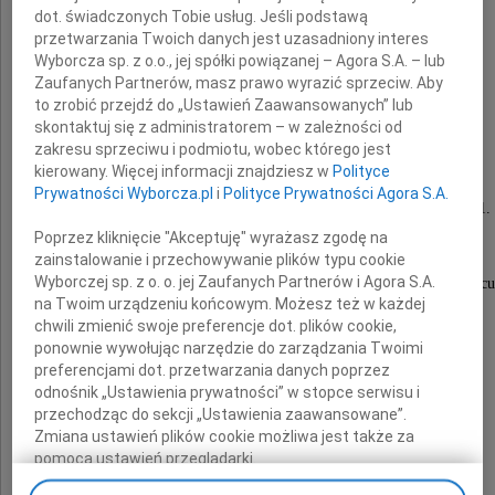
dot. świadczonych Tobie usług. Jeśli podstawą
przetwarzania Twoich danych jest uzasadniony interes
Wyborcza sp. z o.o., jej spółki powiązanej – Agora S.A. – lub
Zaufanych Partnerów, masz prawo wyrazić sprzeciw. Aby
Jerzego Wielochę
to zrobić przejdź do „Ustawień Zaawansowanych” lub
skontaktuj się z administratorem – w zależności od
zakresu sprzeciwu i podmiotu, wobec którego jest
kierowany. Więcej informacji znajdziesz w
Polityce
Wieloletniego nauczyciela
Prywatności Wyborcza.pl
i
Polityce Prywatności Agora S.A.
Zespołu Szkół Licealnych i Technicznych nr 1.
Poprzez kliknięcie "Akceptuję" wyrażasz zgodę na
zainstalowanie i przechowywanie plików typu cookie
Wyborczej sp. z o. o. jej Zaufanych Partnerów i Agora S.A.
Człowieka wielkiej życzliwości i o wielkim sercu
na Twoim urządzeniu końcowym. Możesz też w każdej
chwili zmienić swoje preferencje dot. plików cookie,
ponownie wywołując narzędzie do zarządzania Twoimi
preferencjami dot. przetwarzania danych poprzez
Żonie i Rodzinie
odnośnik „Ustawienia prywatności” w stopce serwisu i
przechodząc do sekcji „Ustawienia zaawansowane”.
Zmiana ustawień plików cookie możliwa jest także za
pomocą ustawień przeglądarki.
wyrazy współczucia