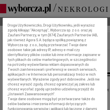
Dbamy o Twoją prywatność
Nekrologi
Odeszli
Poradnik pogrzebowy
Droga Użytkowniczko, Drogi Użytkowniku, jeśli wyrazisz
zgodę klikając "Akceptuję", Wyborcza sp. z o.o. oraz jej
Zaufani Partnerzy, w tym [
874
] Zaufanych Partnerów IAB,
Jerzy Wielocha
jak również Agora S.A. będąca spółką powiązaną z
IMIĘ I NAZWISKO:
Wyborcza sp. z o.o., będą przetwarzać Twoje dane
osobowe takie jak adresy IP, adresy e-mail czy
Warszawa
identyfikatory plików cookie lub inne informacje zapisane w
REGION:
tych plikach do celów marketingowych, w szczególności
05.08.2009
DATA EMISJI:
na potrzeby wyświetlania reklam dopasowanych do
Twoich zainteresowań i preferencji w swoich serwisach,
aplikacjach i w Internecie lub personalizacji treści w nich
wyświetlanych. Wyrażenie zgody jest dobrowolne. Jeśli nie
chcesz wyrazić zgody, chcesz ograniczyć jej zakres lub
chcesz wycofać zgodę uprzednio udzieloną przejdź do
Ze smutkiem i żalem żegnamy naszego Kolegę
„Ustawień Zaawansowanych”.
Twoje dane osobowe mogą być przetwarzane także do
celów badania i mierzenia informacji dotyczących
funkcjonowania serwisów i aplikacji lub łączone z danymi