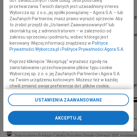
Andrzej Ujejski
dot. świadczonych Tobie usług. Jeśli podstawą
przetwarzania Twoich danych jest uzasadniony interes
Wyborcza sp. z o.o., jej spółki powiązanej – Agora S.A. – lub
Prezes Małopolskiego Okręgu Związku Nauczycielstwa P
Zaufanych Partnerów, masz prawo wyrazić sprzeciw. Aby
to zrobić przejdź do „Ustawień Zaawansowanych” lub
Jego obecność wśród nas była nieoceniona.
skontaktuj się z administratorem – w zależności od
Dlatego też ta śmierć stanowi niepowetowaną strat
zakresu sprzeciwu i podmiotu, wobec którego jest
kierowany. Więcej informacji znajdziesz w
Polityce
Rodzinie Naszego Prezesa
Prywatności Wyborcza.pl
i
Polityce Prywatności Agora S.A.
Poprzez kliknięcie "Akceptuję" wyrażasz zgodę na
składamy
zainstalowanie i przechowywanie plików typu cookie
wyrazy najgłębszego współczucia.
Wyborczej sp. z o. o. jej Zaufanych Partnerów i Agora S.A.
na Twoim urządzeniu końcowym. Możesz też w każdej
koleżanki i koledzy z Oddziału ZNP Kraków - Podgó
chwili zmienić swoje preferencje dot. plików cookie,
ponownie wywołując narzędzie do zarządzania Twoimi
preferencjami dot. przetwarzania danych poprzez
USTAWIENIA ZAAWANSOWANE
odnośnik „Ustawienia prywatności” w stopce serwisu i
Inne kondolencje
przechodząc do sekcji „Ustawienia zaawansowane”.
Zmiana ustawień plików cookie możliwa jest także za
AKCEPTUJĘ
pomocą ustawień przeglądarki.
Uroczystości pogrzebowe zmarłego tragicznie kol. Andrzeja Ujejskiego Prezesa O
My, nasi Zaufani Partnerzy i Agora S.A. możemy
Nauczycielstwa Polskiego Członka Prezydium Zarządu Głównego ZNP, wyróżnionego