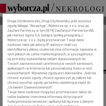
Dbamy o Twoją prywatność
Nekrologi
Odeszli
Poradnik pogrzebowy
Droga Użytkowniczko, Drogi Użytkowniku, jeśli wyrazisz
zgodę klikając "Akceptuję", Wyborcza sp. z o.o. oraz jej
Zaufani Partnerzy, w tym [
874
] Zaufanych Partnerów IAB,
jak również Agora S.A. będąca spółką powiązaną z
Andrzej Ujejski
Wyborcza sp. z o.o., będą przetwarzać Twoje dane
IMIĘ I NAZWISKO:
osobowe takie jak adresy IP, adresy e-mail czy
identyfikatory plików cookie lub inne informacje zapisane w
Kraków
REGION:
tych plikach do celów marketingowych, w szczególności
na potrzeby wyświetlania reklam dopasowanych do
18.08.2011
DATA EMISJI:
Twoich zainteresowań i preferencji w swoich serwisach,
aplikacjach i w Internecie lub personalizacji treści w nich
wyświetlanych. Wyrażenie zgody jest dobrowolne. Jeśli nie
chcesz wyrazić zgody, chcesz ograniczyć jej zakres lub
Z wielkim smutkiem zawiadamiamy,
chcesz wycofać zgodę uprzednio udzieloną przejdź do
że w dniu 16 sierpnia 2011 roku
„Ustawień Zaawansowanych”.
odszedł na zawsze
Twoje dane osobowe mogą być przetwarzane także do
celów badania i mierzenia informacji dotyczących
Kolega
funkcjonowania serwisów i aplikacji lub łączone z danymi