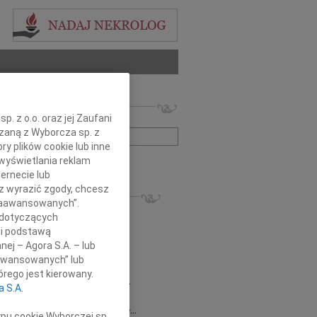
 nekrologów i wspomnień
. z o.o. oraz jej Zaufani
zwisko lub numer ogłoszenia:
ązaną z Wyborcza sp. z
ry plików cookie lub inne
wyświetlania reklam
+ szukanie zaawansowane
ernecie lub
sz wyrazić zgody, chcesz
KROLOGI
 Zaawansowanych”.
8.2026
Gdańsk
 dotyczących
 Piotrze Koleżanki i Koledzy z firmy...
li podstawą
8.2026
Gdańsk
nej – Agora S.A. – lub
 Koleżance Renacie Sęk w trudnych...
aawansowanych” lub
8.2026
Gdańsk
rego jest kierowany.
Piotrowi Widzowi Radnemu Sejmiku...
a S.A.
 Mazurek
03.08.2026
Gdańsk
j Koleżance Beacie Rumińskiej wyrazy...
ypu cookie Wyborczej sp.