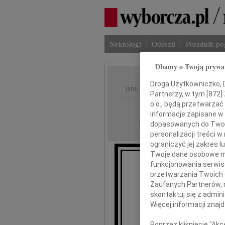
Nekrologi
Odeszli
Poradnik p
Dbamy o Twoją prywa
Droga Użytkowniczko, Dr
IMIĘ I NAZWISKO:
Partnerzy, w tym [
872
]
o.o., będą przetwarzać 
Gdańsk
REGION:
informacje zapisane w
17.08.2011
DATA EMISJI:
dopasowanych do Twoich
personalizacji treści 
ograniczyć jej zakres
Twoje dane osobowe mo
funkcjonowania serwisó
przetwarzania Twoich da
Zaufanych Partnerów, 
skontaktuj się z admin
wyrazy ws
Więcej informacji znaj
Poprzez kliknięcie "Ak