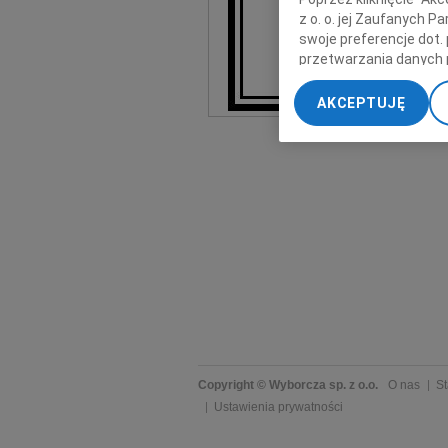
z o. o. jej Zaufanych 
swoje preferencje dot.
przetwarzania danych 
„Ustawienia zaawansow
AKCEPTUJĘ
My, nasi Zaufani Part
dokładnych danych geol
Przechowywanie informa
treści, badnie odbiorcó
Copyright © Wyborcza sp. z o.o.
O nas
St
Ustawienia prywatności