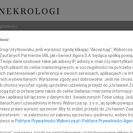
ogrzebowy
tność
Szukaj
ogi Użytkowniku, jeśli wyrazisz zgodę klikając "Akceptuję", Wyborcza sp
Imię i na
 Zaufanych Partnerów IAB, jak również Agora S.A. będąca spółką powi
Twoje dane osobowe takie jak adresy IP, adresy e-mail czy identyfikato
 tych plikach do celów marketingowych, w szczególności na potrzeby 
 zainteresowań i preferencji w swoich serwisach, aplikacjach i w Int
w nich wyświetlanych. Wyrażenie zgody jest dobrowolne. Jeśli nie chce
INNE NE
 lub chcesz wycofać zgodę uprzednio udzieloną przejdź do „Ustawień
06.0
gą być przetwarzane także do celów badania i mierzenia informacji
Drogi
w i aplikacji lub łączone z danymi dot. świadczonych Tobie usług. Jeś
Przyjaciółce
05.0
nych jest uzasadniony interes Wyborcza sp. z o.o., jej spółki powiąza
Mai
Nasze
masz prawo wyrazić sprzeciw. Aby to zrobić przejdź do „Ustawień Z
04.0
istratorem – w zależności od zakresu sprzeciwu i podmiotu, wobec któ
półczucia z powodu śmierci Siostry
Panu 
dziesz w
Polityce Prywatności Wyborcza.pl
i
Polityce Prywatności Agor
Zofia
Nasze
ceptuję" wyrażasz zgodę na zainstalowanie i przechowywanie plików t