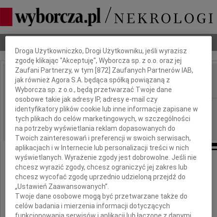
Dbamy o Twoją prywatność
Nekrologi
Odeszli
Poradnik pogrzebowy
Droga Użytkowniczko, Drogi Użytkowniku, jeśli wyrazisz
zgodę klikając "Akceptuję", Wyborcza sp. z o.o. oraz jej
Zaufani Partnerzy, w tym [
872
] Zaufanych Partnerów IAB,
Andrzej Borecki
jak również Agora S.A. będąca spółką powiązaną z
IMIĘ I NAZWISKO:
Wyborcza sp. z o.o., będą przetwarzać Twoje dane
osobowe takie jak adresy IP, adresy e-mail czy
Warszawa
REGION:
identyfikatory plików cookie lub inne informacje zapisane w
tych plikach do celów marketingowych, w szczególności
13.08.2011
DATA EMISJI:
na potrzeby wyświetlania reklam dopasowanych do
Twoich zainteresowań i preferencji w swoich serwisach,
aplikacjach i w Internecie lub personalizacji treści w nich
wyświetlanych. Wyrażenie zgody jest dobrowolne. Jeśli nie
Dnia 9 sierpnia 2011 roku
chcesz wyrazić zgody, chcesz ograniczyć jej zakres lub
odszedł nasz drogi Wujek
chcesz wycofać zgodę uprzednio udzieloną przejdź do
„Ustawień Zaawansowanych”.
Twoje dane osobowe mogą być przetwarzane także do
Andrzej Borecki
celów badania i mierzenia informacji dotyczących
funkcjonowania serwisów i aplikacji lub łączone z danymi