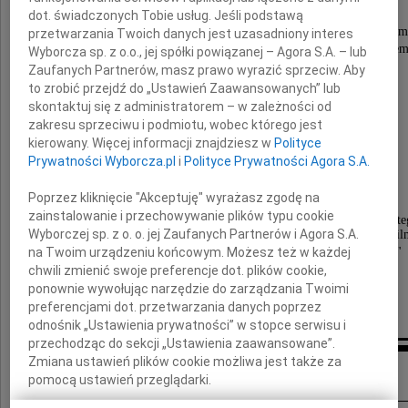
dot. świadczonych Tobie usług. Jeśli podstawą
Wzbogaciłeś nasze życie swoim mocnym duchem
przetwarzania Twoich danych jest uzasadniony interes
Odszedłeś szukać tego, co poza naszym zasięgiem
Wyborcza sp. z o.o., jej spółki powiązanej – Agora S.A. – lub
malować obrazy z palety nieskończoności.
Zaufanych Partnerów, masz prawo wyrazić sprzeciw. Aby
Będzie Cię nam brakowało
to zrobić przejdź do „Ustawień Zaawansowanych” lub
skontaktuj się z administratorem – w zależności od
zakresu sprzeciwu i podmiotu, wobec którego jest
Łączymy się w żalu z
kierowany. Więcej informacji znajdziesz w
Polityce
Prywatności Wyborcza.pl
i
Polityce Prywatności Agora S.A.
Wiesią, Julkiem i Agatą
Poprzez kliknięcie "Akceptuję" wyrażasz zgodę na
zainstalowanie i przechowywanie plików typu cookie
w smutku, ale i ze wspomnieniami Jego pogody ducha, cięt
Wyborczej sp. z o. o. jej Zaufanych Partnerów i Agora S.A.
radości z pracy w filmie jako scenograf ponad 40 fi
na Twoim urządzeniu końcowym. Możesz też w każdej
tj. "Dolina Issy", "Cudzoziemka", "Jan Serce"
chwili zmienić swoje preferencje dot. plików cookie,
Barbara-Olcia, Anna, Karina, Ryan, Wojtek,
ponownie wywołując narzędzie do zarządzania Twoimi
Rohan, Ryś i Staś
preferencjami dot. przetwarzania danych poprzez
odnośnik „Ustawienia prywatności” w stopce serwisu i
przechodząc do sekcji „Ustawienia zaawansowane”.
Zmiana ustawień plików cookie możliwa jest także za
Inne kondolencje
pomocą ustawień przeglądarki.