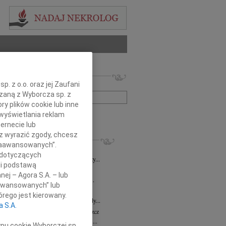
 nekrologów i wspomnień
. z o.o. oraz jej Zaufani
zwisko lub numer ogłoszenia:
ązaną z Wyborcza sp. z
ry plików cookie lub inne
wyświetlania reklam
+ szukanie zaawansowane
ernecie lub
sz wyrazić zgody, chcesz
KROLOGI
 Zaawansowanych”.
8.2026
Bydgoszcz
 dotyczących
i Kramkowskiej wraz z Rodziną wyrazy...
li podstawą
8.2026
Bydgoszcz
nej – Agora S.A. – lub
ie Stanisławskiej oraz Jej Najbliższym...
aawansowanych” lub
7.2026
Bydgoszcz
rego jest kierowany.
Elżbiecie Skwierzyńskiej Członkini Rady...
a S.A.
z Ostoja-Zagórski
15.07.2026
Bydgoszcz
bokim smutkiem żegnamy prof. dr. hab....
ypu cookie Wyborczej sp.