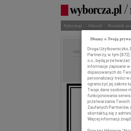
Nekrologi
Odeszli
Poradnik p
Dbamy o Twoją prywa
Droga Użytkowniczko, Dr
IMIĘ I NAZWISKO:
Partnerzy, w tym [
872
]
o.o., będą przetwarzać 
Bydgoszcz
REGION:
informacje zapisane w
11.08.2011
DATA EMISJI:
dopasowanych do Twoich
personalizacji treści 
ograniczyć jej zakres
Twoje dane osobowe mo
funkcjonowania serwisó
przetwarzania Twoich da
Zaufanych Partnerów, 
Aloj
skontaktuj się z admin
Więcej informacji znaj
Poprzez kliknięcie "Ak