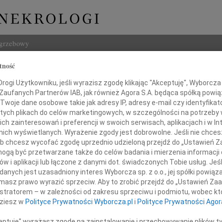
ogrzebowy
tność
Szukaj
ogi Użytkowniku, jeśli wyrazisz zgodę klikając "Akceptuję", Wyborcza sp
Imię i na
 Zaufanych Partnerów IAB, jak również Agora S.A. będąca spółką powi
Twoje dane osobowe takie jak adresy IP, adresy e-mail czy identyfikato
 tych plikach do celów marketingowych, w szczególności na potrzeby 
 zainteresowań i preferencji w swoich serwisach, aplikacjach i w Int
w nich wyświetlanych. Wyrażenie zgody jest dobrowolne. Jeśli nie chce
INNE NE
 lub chcesz wycofać zgodę uprzednio udzieloną przejdź do „Ustawień
06.0
gą być przetwarzane także do celów badania i mierzenia informacji
Sylwi
w i aplikacji lub łączone z danymi dot. świadczonych Tobie usług. Jeś
Naszemu Koledze
05.0
nych jest uzasadniony interes Wyborcza sp. z o.o., jej spółki powiąza
Arlec
masz prawo wyrazić sprzeciw. Aby to zrobić przejdź do „Ustawień Z
zemu Domierackiemu
30.0
istratorem – w zależności od zakresu sprzeciwu i podmiotu, wobec któ
Pani 
dziesz w
Polityce Prywatności Wyborcza.pl
i
Polityce Prywatności Agor
Janus
oraz
Z głę
ceptuję" wyrażasz zgodę na zainstalowanie i przechowywanie plików t