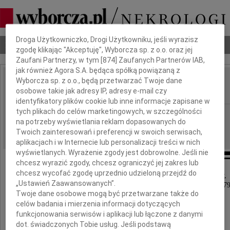
Dbamy o Twoją prywatność
Droga Użytkowniczko, Drogi Użytkowniku, jeśli wyrazisz
Nekrologi
Odeszli
Poradnik pogrzebowy
zgodę klikając "Akceptuję", Wyborcza sp. z o.o. oraz jej
Zaufani Partnerzy, w tym [
874
] Zaufanych Partnerów IAB,
jak również Agora S.A. będąca spółką powiązaną z
Wyborcza sp. z o.o., będą przetwarzać Twoje dane
Jan Bekus
IMIĘ I NAZWISKO:
osobowe takie jak adresy IP, adresy e-mail czy
identyfikatory plików cookie lub inne informacje zapisane w
tych plikach do celów marketingowych, w szczególności
Częstochowa
REGION:
na potrzeby wyświetlania reklam dopasowanych do
18.11.2009
DATA EMISJI:
Twoich zainteresowań i preferencji w swoich serwisach,
aplikacjach i w Internecie lub personalizacji treści w nich
wyświetlanych. Wyrażenie zgody jest dobrowolne. Jeśli nie
chcesz wyrazić zgody, chcesz ograniczyć jej zakres lub
chcesz wycofać zgodę uprzednio udzieloną przejdź do
Z głębokim smutkiem i żalem zawiadamiamy,
„Ustawień Zaawansowanych”.
że w dniu 16 listopada 2009 roku zmarł w wieku 79
Twoje dane osobowe mogą być przetwarzane także do
opatrzony świętymi sakramentami
celów badania i mierzenia informacji dotyczących
funkcjonowania serwisów i aplikacji lub łączone z danymi
dot. świadczonych Tobie usług. Jeśli podstawą