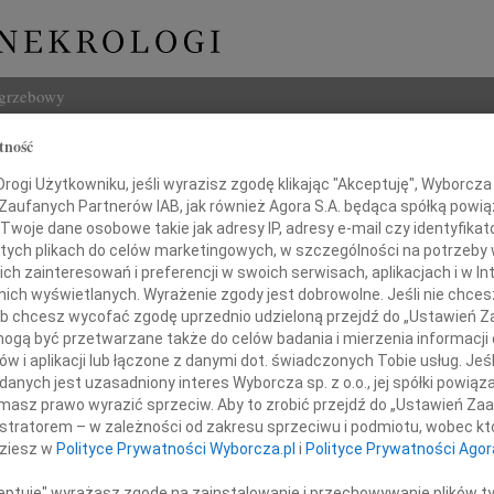
ogrzebowy
tność
Szukaj
ław Mroczek
ogi Użytkowniku, jeśli wyrazisz zgodę klikając "Akceptuję", Wyborcza sp
Imię i na
 Zaufanych Partnerów IAB, jak również Agora S.A. będąca spółką powi
Twoje dane osobowe takie jak adresy IP, adresy e-mail czy identyfikato
 tych plikach do celów marketingowych, w szczególności na potrzeby 
 zainteresowań i preferencji w swoich serwisach, aplikacjach i w Int
w nich wyświetlanych. Wyrażenie zgody jest dobrowolne. Jeśli nie chce
INNE NE
 lub chcesz wycofać zgodę uprzednio udzieloną przejdź do „Ustawień
Jerzy
gą być przetwarzane także do celów badania i mierzenia informacji
Z głę
w i aplikacji lub łączone z danymi dot. świadczonych Tobie usług. Jeś
Maria
nych jest uzasadniony interes Wyborcza sp. z o.o., jej spółki powiąza
Dnia 
e smutkiem zawiadamiamy,
masz prawo wyrazić sprzeciw. Aby to zrobić przejdź do „Ustawień Z
Konra
istratorem – w zależności od zakresu sprzeciwu i podmiotu, wobec któ
że 8 sierpnia 2011 roku
Bydg
dziesz w
Polityce Prywatności Wyborcza.pl
i
Polityce Prywatności Agor
Trzeb
na wieczną służbę odszedł
Roma
ceptuję" wyrażasz zgodę na zainstalowanie i przechowywanie plików t