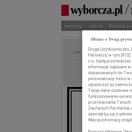
Nekrologi
Odeszli
Poradnik p
Dbamy o Twoją prywa
Stanis
Droga Użytkowniczko, Dr
IMIĘ I NAZWISKO:
Partnerzy, w tym [
872
]
o.o., będą przetwarzać 
Bydgoszcz
REGION:
informacje zapisane w
dopasowanych do Twoich
12.08.2011
DATA EMISJI:
personalizacji treści 
ograniczyć jej zakres
Twoje dane osobowe mo
funkcjonowania serwisó
przetwarzania Twoich da
Z
Zaufanych Partnerów, 
skontaktuj się z admin
Więcej informacji znaj
Poprzez kliknięcie "Ak