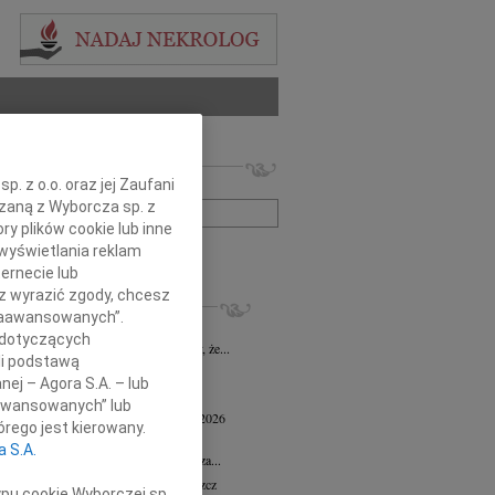
 nekrologów i wspomnień
. z o.o. oraz jej Zaufani
zwisko lub numer ogłoszenia:
ązaną z Wyborcza sp. z
ry plików cookie lub inne
wyświetlania reklam
+ szukanie zaawansowane
ernecie lub
sz wyrazić zgody, chcesz
KROLOGI
 Zaawansowanych”.
 Marcisz
02.07.2026
Bydgoszcz
 dotyczących
bokim żalem i smutkiem zawiadamiamy, że...
li podstawą
 Kisiel
20.05.2026
Bydgoszcz
nej – Agora S.A. – lub
13 maja 2026 zmarła Maria Kisiel...
aawansowanych” lub
d Antoni Minkiewicz
wiek: 78
18.05.2026
rego jest kierowany.
oszcz
a S.A.
a pamiętać o nieustannej wdzięczności za...
n Dolata
wiek: 79
13.05.2026
Bydgoszcz
ypu cookie Wyborczej sp.