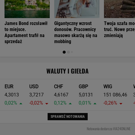
James Bond rozsławił
Gigantyczny wzrost
Twoja szafa mo
to miejsce.
donosów. Pracownicy
truć. Nowe prze
Apartament trafił na
masowo skarżą się na
zmieniają
sprzedaż
mobbing
WALUTY I GIEŁDA
EUR
USD
CHF
GBP
WIG
4,3013
3,7217
4,6167
5,0131
151 086,46
0,02%
-0,02%
0,12%
0,01%
-0,26%
SPRAWDŹ NOTOWANIA
Notowania dostarcza VIA24ONLINE