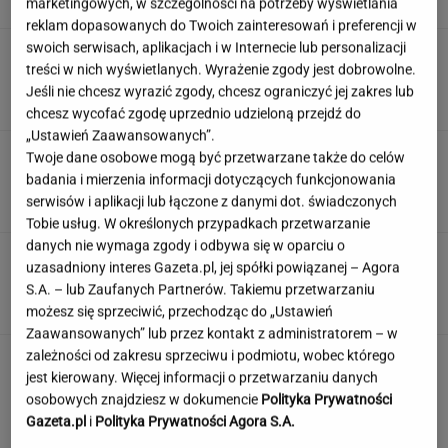
marketingowych, w szczególności na potrzeby wyświetlania
SUBSKRYPCJA
reklam dopasowanych do Twoich zainteresowań i preferencji w
swoich serwisach, aplikacjach i w Internecie lub personalizacji
Śmierć Marii Zięby w "Na Wspólnej" to
treści w nich wyświetlanych. Wyrażenie zgody jest dobrowolne.
ponury żart. Scenarzysta popłynął
Jeśli nie chcesz wyrazić zgody, chcesz ograniczyć jej zakres lub
ZUZANNA KWASEK
chcesz wycofać zgodę uprzednio udzieloną przejdź do
„Ustawień Zaawansowanych”.
Sensacyjne odkrycie w Gdańsku. Pod "Misiem"
Twoje dane osobowe mogą być przetwarzane także do celów
czekał historyczny skarb
badania i mierzenia informacji dotyczących funkcjonowania
serwisów i aplikacji lub łączone z danymi dot. świadczonych
Tobie usług. W określonych przypadkach przetwarzanie
danych nie wymaga zgody i odbywa się w oparciu o
Angelina Jolie pod presją. Brad Pitt domaga
uzasadniony interes Gazeta.pl, jej spółki powiązanej – Agora
się ujawnienia dokumentów
S.A. – lub Zaufanych Partnerów. Takiemu przetwarzaniu
możesz się sprzeciwić, przechodząc do „Ustawień
Zaawansowanych” lub przez kontakt z administratorem – w
zależności od zakresu sprzeciwu i podmiotu, wobec którego
jest kierowany. Więcej informacji o przetwarzaniu danych
osobowych znajdziesz w dokumencie
Polityka Prywatności
Gazeta.pl
i
Polityka Prywatności Agora S.A.