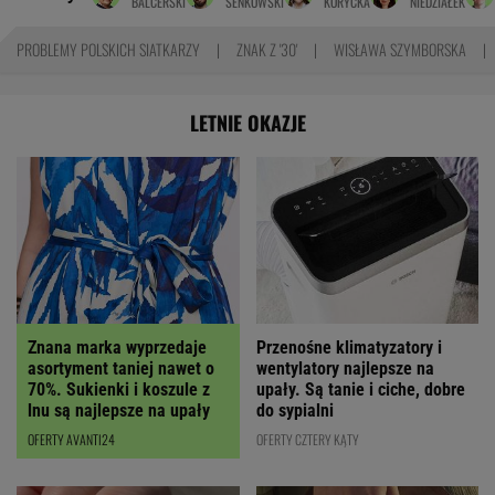
BALCERSKI
SENKOWSKI
KORYCKA
NIEDZIAŁEK
PROBLEMY POLSKICH SIATKARZY
ZNAK Z '30'
WISŁAWA SZYMBORSKA
LETNIE OKAZJE
Znana marka wyprzedaje
Przenośne klimatyzatory i
asortyment taniej nawet o
wentylatory najlepsze na
70%. Sukienki i koszule z
upały. Są tanie i ciche, dobre
lnu są najlepsze na upały
do sypialni
OFERTY AVANTI24
OFERTY CZTERY KĄTY