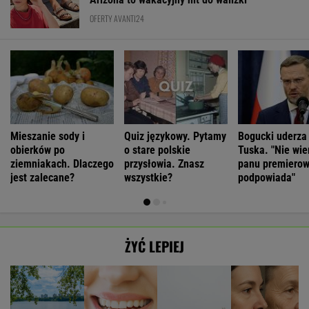
OFERTY AVANTI24
Mieszanie sody i
Quiz językowy. Pytamy
Bogucki uderza
obierków po
o stare polskie
Tuska. "Nie wie
ziemniakach. Dlaczego
przysłowia. Znasz
panu premierow
jest zalecane?
wszystkie?
podpowiada"
ŻYĆ LEPIEJ