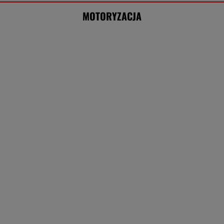
MOTORYZACJA
Wygląd jak Porsche, cena 16 tys. euro. 21 tys.
zamówień w 20 godzin
MOTO NEWS