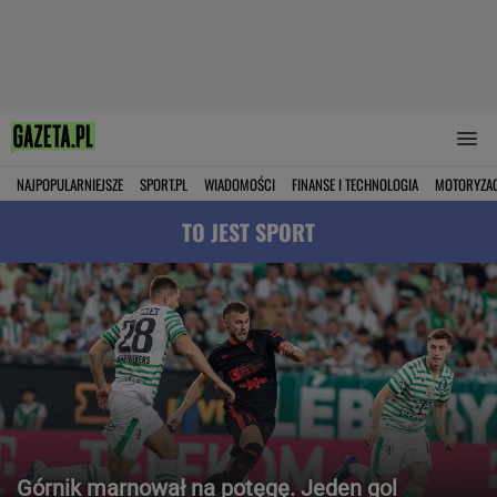
NAJPOPULARNIEJSZE
SPORT.PL
WIADOMOŚCI
FINANSE I TECHNOLOGIA
MOTORYZA
TO JEST SPORT
Górnik marnował na potęgę. Jeden gol