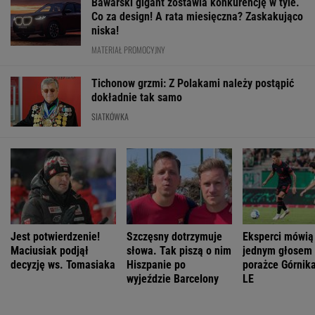
Bawarski gigant zostawia konkurencję w tyle.
Co za design! A rata miesięczna? Zaskakująco
niska!
MATERIAŁ PROMOCYJNY
Tichonow grzmi: Z Polakami należy postąpić
dokładnie tak samo
SIATKÓWKA
Jest potwierdzenie!
Szczęsny dotrzymuje
Eksperci mówią
Maciusiak podjął
słowa. Tak piszą o nim
jednym głosem
decyzję ws. Tomasiaka
Hiszpanie po
porażce Górnika
wyjeździe Barcelony
LE