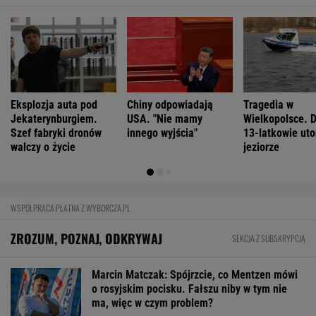
Eksplozja auta pod
Chiny odpowiadają
Tragedia w
Jekaterynburgiem.
USA. "Nie mamy
Wielkopolsce. 
Szef fabryki dronów
innego wyjścia"
13-latkowie uto
walczy o życie
jeziorze
WSPÓŁPRACA PŁATNA Z WYBORCZA.PL
ZROZUM, POZNAJ, ODKRYWAJ
SEKCJA Z SUBSKRYPCJĄ
Marcin Matczak: Spójrzcie, co Mentzen mówi
o rosyjskim pocisku. Fałszu niby w tym nie
ma, więc w czym problem?