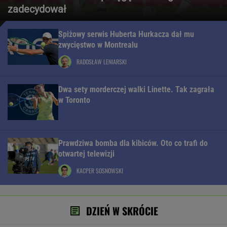
zadecydował
Spiżowy serwis Huberta Hurkacza dał mu
zwycięstwo w Montrealu
RADOSŁAW LENIARSKI
Dwa sety morderczej walki Linette. Tak zagrała
w Toronto
Prawdziwa bomba dla kibiców. Oto co trafi do
otwartej telewizji
KACPER SOSNOWSKI
DZIEŃ W SKRÓCIE