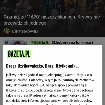
Grzmią, że "1670" niszczy skansen. Krytycy nie
przewidzieli jednego
JUSTYNA BRYCZKOWSKA
Skłodowska na banknocie?
Zadecydowała interwencja polskiego ministra
SUBSKRYPCJA
Droga Użytkowniczko, Drogi Użytkowniku,
W USA szykują przepis, który może zmienić
zasady zakupów w sklepach
jeśli wyrazisz zgodę klikając „Akceptuję”, Gazeta.pl sp. z o.o.
oraz jej Zaufani Partnerzy, w tym [
676
] Zaufanych Partnerów
IAB, jak również Agora S.A. będąca spółką powiązaną z
Huczne świętowanie, a potem
Gazeta.pl sp. z o.o., będą przetwarzać Twoje dane osobowe
perturbacje. Polacy zapamiętają ten wyjazd na
takie jak adresy IP, adresy e-mail czy identyfikatory plików
długo
cookie lub inne informacje zapisane w tych plikach do celów