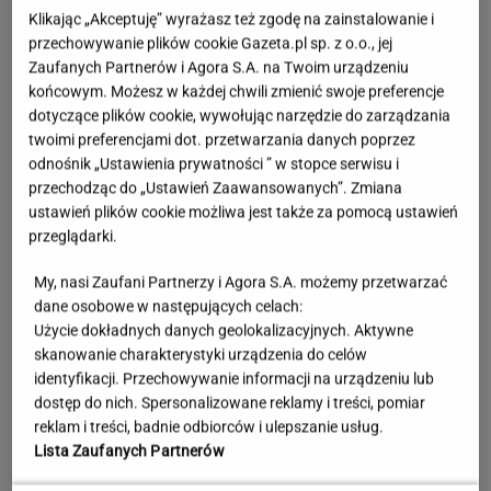
Klikając „Akceptuję” wyrażasz też zgodę na zainstalowanie i
przechowywanie plików cookie Gazeta.pl sp. z o.o., jej
Zaufanych Partnerów i Agora S.A. na Twoim urządzeniu
końcowym. Możesz w każdej chwili zmienić swoje preferencje
dotyczące plików cookie, wywołując narzędzie do zarządzania
twoimi preferencjami dot. przetwarzania danych poprzez
odnośnik „Ustawienia prywatności ” w stopce serwisu i
przechodząc do „Ustawień Zaawansowanych”. Zmiana
ustawień plików cookie możliwa jest także za pomocą ustawień
przeglądarki.
My, nasi Zaufani Partnerzy i Agora S.A. możemy przetwarzać
Sprawdzili biżuterię. Normy bezpieczeństwa
dane osobowe w następujących celach:
przekroczono setki razy
Użycie dokładnych danych geolokalizacyjnych. Aktywne
skanowanie charakterystyki urządzenia do celów
identyfikacji. Przechowywanie informacji na urządzeniu lub
dostęp do nich. Spersonalizowane reklamy i treści, pomiar
Jerzy Zięba w Kancelarii Prezydenta.
reklam i treści, badnie odbiorców i ulepszanie usług.
"Fantastyczne spotkanie"
Lista Zaufanych Partnerów