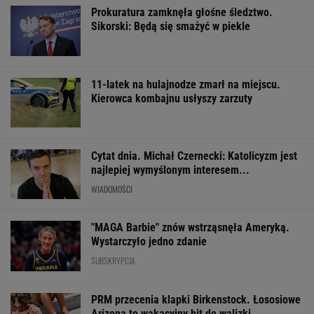
Prokuratura zamknęła głośne śledztwo.
Sikorski: Będą się smażyć w piekle
11-latek na hulajnodze zmarł na miejscu.
Kierowca kombajnu usłyszy zarzuty
Cytat dnia. Michał Czernecki: Katolicyzm jest
najlepiej wymyślonym interesem...
WIADOMOŚCI
"MAGA Barbie" znów wstrząsnęła Ameryką.
Wystarczyło jedno zdanie
SUBSKRYPCJA
PRM przecenia klapki Birkenstock. Łososiowe
Arizona to wakacyjny hit do walizki