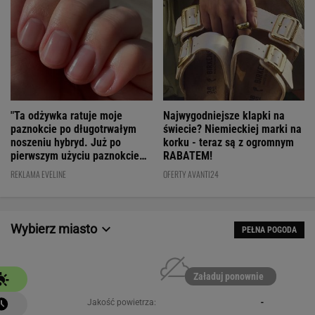
"Ta odżywka ratuje moje
Najwygodniejsze klapki na
paznokcie po długotrwałym
świecie? Niemieckiej marki na
noszeniu hybryd. Już po
korku - teraz są z ogromnym
pierwszym użyciu paznokcie
RABATEM!
są utwardzone"
REKLAMA EVELINE
OFERTY AVANTI24
Wybierz miasto
PEŁNA POGODA
Załaduj ponownie
Jakość powietrza:
-