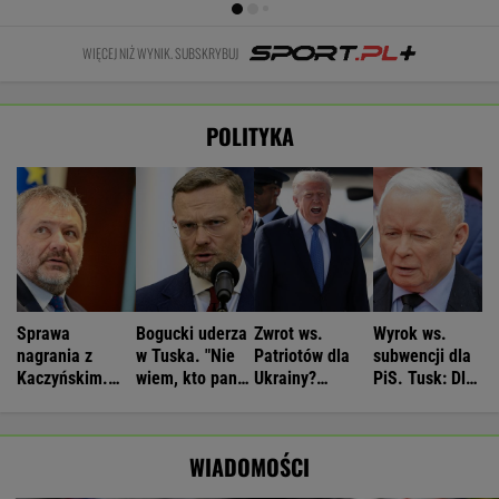
WIĘCEJ NIŻ WYNIK. SUBSKRYBUJ
POLITYKA
Sprawa
Bogucki uderza
Zwrot ws.
Wyrok ws.
nagrania z
w Tuska. "Nie
Patriotów dla
subwencji dla
Kaczyńskim.
wiem, kto panu
Ukrainy?
PiS. Tusk: Dla
Żurek poruszył
premierowi
Reuters:
przekręciarzy
temat ludzi
podpowiada"
Rozważane są
pieniędzy nie
Ziobry
trzy możliwości
będzie
WIADOMOŚCI