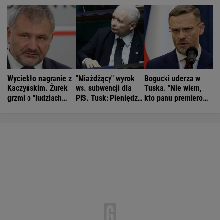
Wyciekło nagranie z
"Miażdżący" wyrok
Bogucki uderza w
Kaczyńskim. Żurek
ws. subwencji dla
Tuska. "Nie wiem,
grzmi o "ludziach
PiS. Tusk: Pieniędzy
kto panu premierowi
Ziobry"
nie będzie
podpowiada"