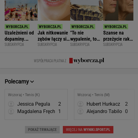
Uzależnieni od
Jak nitkowanie
"To nie
Szanse na
dopaminy.
zębów łączy się
wypalenie, to
przeżycie raka
SUBSKRYPCJA
SUBSKRYPCJA
SUBSKRYPCJA
SUBSKRYPCJA
Psychiatra o
ze zdrowiem
nie depresja".
widać na
pułapkach zbyt
mózgu
Światowe
twarzy?
łatwego życia
zjawisko
Zaskakujące
WSPÓŁPRACA PŁATNA Z
dotarło do
badania
Polski
Polecamy
Wczoraj • Tenis (K)
Wczoraj • Tenis (M)
Jessica Pegula
2
Hubert Hurkacz
2
Magdalena Fręch
1
Alejandro Tabilo
0
POKAŻ TRWAJĄCE
WIĘCEJ NA
WYNIKI.SPORT.PL