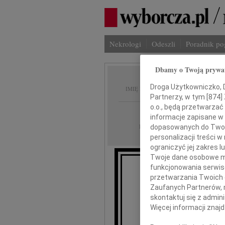
Nekrologi
Odeszli
Poradnik p
Dbamy o Twoją prywa
Władys
Droga Użytkowniczko, Dr
IMIĘ I NAZWISKO:
Partnerzy, w tym [
874
]
o.o., będą przetwarzać 
Poznań
REGION:
informacje zapisane w
09.08.2011
DATA EMISJI:
dopasowanych do Twoich
personalizacji treści 
ograniczyć jej zakres
Twoje dane osobowe mo
funkcjonowania serwisó
"Jeżeli Bó
przetwarzania Twoich da
Zaufanych Partnerów, 
to ma
skontaktuj się z admin
Więcej informacji znaj