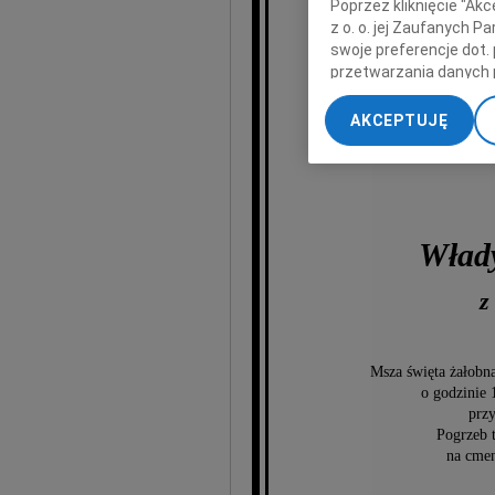
Poprzez kliknięcie "Ak
W dniu 5 sierpnia 2
z o. o. jej Zaufanych 
swoje preferencje dot.
nasza najukochań
przetwarzania danych 
„Ustawienia zaawansow
AKCEPTUJĘ
My, nasi Zaufani Part
dokładnych danych geol
Przechowywanie informa
treści, badnie odbiorcó
Wład
z
Msza święta żałobna
o godzinie 
przy
Pogrzeb 
na cmen