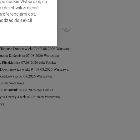
ypu cookie Wyborczej sp.
mar Pfeiffer
22.06.2026
Poznań
żdej chwili zmienić
bokim żalem zawiadamiamy, że dnia 7...
preferencjami dot.
cej
hodząc do sekcji
stawień przeglądarki.
ZE NEKROLOGI, KONDOLENCJE
8.2026
Warszawa
h celach:
Użycie
8.2026
Warszawa
lów identyfikacji.
 Tadeusz Duniec
wiek: 79
07.08.2026
Warszawa
ści, pomiar reklam i
rzata Kościelska
07.08.2026
Warszawa
 Pliszkiewicz
07.08.2026
cała Polska
 Downarowicz
wiek: 94
07.08.2026
Warszawa
 Kułakowska
07.08.2026
Warszawa
8.2026
Warszawa
iusz Butruk
07.08.2026
cała Polska
yna Czerny-Latek
07.08.2026
Warszawa
cej