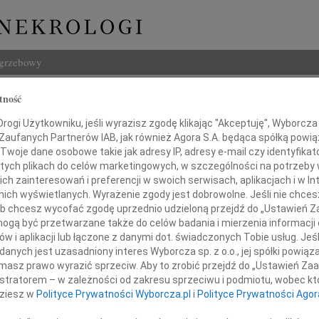
ogrzebowy
Szukaj
tność
ława Porowska
Imię i na
ogi Użytkowniku, jeśli wyrazisz zgodę klikając "Akceptuję", Wyborcza sp
 Zaufanych Partnerów IAB, jak również Agora S.A. będąca spółką powi
Twoje dane osobowe takie jak adresy IP, adresy e-mail czy identyfikato
 tych plikach do celów marketingowych, w szczególności na potrzeby 
 zainteresowań i preferencji w swoich serwisach, aplikacjach i w Int
INNE NE
w nich wyświetlanych. Wyrażenie zgody jest dobrowolne. Jeśli nie chce
 lub chcesz wycofać zgodę uprzednio udzieloną przejdź do „Ustawień
Tadeu
gą być przetwarzane także do celów badania i mierzenia informacji
Z ogr
w i aplikacji lub łączone z danymi dot. świadczonych Tobie usług. Jeś
Krys
g posiada swój ołtarz w sercu matki,
nych jest uzasadniony interes Wyborcza sp. z o.o., jej spółki powiąza
Z głę
masz prawo wyrazić sprzeciw. Aby to zrobić przejdź do „Ustawień Z
Kryst
 swą świątynię w całym domu"
istratorem – w zależności od zakresu sprzeciwu i podmiotu, wobec któ
"Pan 
Johann Michael Sailer
dziesz w
Polityce Prywatności Wyborcza.pl
i
Polityce Prywatności Agor
Zbign
W dni