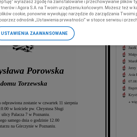
ceptuję" wyrażasz zgodę na zainstalowanie i przechowywanie plików t
Walde
011 roku odeszła od nas na wieczny spoczynek
Partnerów i Agora S.A. na Twoim urządzeniu końcowym. Możesz też w ka
Z głę
w wieku 91 lat
 plików cookie, ponownie wywołując narzędzie do zarządzania Twoimi 
+ wię
sza Mamusia, Teściowa, Babcia i Prababcia
poprzez odnośnik „Ustawienia prywatności” w stopce serwisu i przec
ane”. Zmiana ustawień plików cookie możliwa jest także za pomocą u
NAJNOWS
USTAWIENIA ZAAWANSOWANE
07.0
nerzy i Agora S.A. możemy przetwarzać dane osobowe w następującyc
07.0
okalizacyjnych. Aktywne skanowanie charakterystyki urządzenia do ce
Jacek
cji na urządzeniu lub dostęp do nich. Spersonalizowane reklamy i tre
Małgo
w i ulepszanie usług.
Lista Zaufanych Partnerów
Marek
Jerzy
ysława Porowska
Asia
07.0
 domu Torzewska
Eugen
Kryst
+ wię
 odprawiona zostanie w czwartek 11 sierpnia
10.00 w kościele pw. Chrystusa Sługi
 ulicy Palacza 7 w Poznaniu.
tego samego dnia o godzinie 12.00
tarzu na Górczynie w Poznaniu.