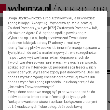
Dbamy o Twoją prywatność
Droga Użytkowniczko, Drogi Użytkowniku, jeśli wyrazisz
Nekrologi
Odeszli
Poradnik pogrzebowy
zgodę klikając "Akceptuję", Wyborcza sp. z o.o. oraz jej
Zaufani Partnerzy, w tym [
872
] Zaufanych Partnerów IAB,
jak również Agora S.A. będąca spółką powiązaną z
Wyborcza sp. z o.o., będą przetwarzać Twoje dane
osobowe takie jak adresy IP, adresy e-mail czy
IMIĘ I NAZWISKO:
identyfikatory plików cookie lub inne informacje zapisane w
Kraków
tych plikach do celów marketingowych, w szczególności
REGION:
na potrzeby wyświetlania reklam dopasowanych do
09.08.2011
DATA EMISJI:
Twoich zainteresowań i preferencji w swoich serwisach,
aplikacjach i w Internecie lub personalizacji treści w nich
wyświetlanych. Wyrażenie zgody jest dobrowolne. Jeśli nie
chcesz wyrazić zgody, chcesz ograniczyć jej zakres lub
chcesz wycofać zgodę uprzednio udzieloną przejdź do
Małgosi i Jurkowi Pihutom
„Ustawień Zaawansowanych”.
Twoje dane osobowe mogą być przetwarzane także do
oraz
celów badania i mierzenia informacji dotyczących
Elżbiecie i Alfredowi Reronio
funkcjonowania serwisów i aplikacji lub łączone z danymi
dot. świadczonych Tobie usług. Jeśli podstawą