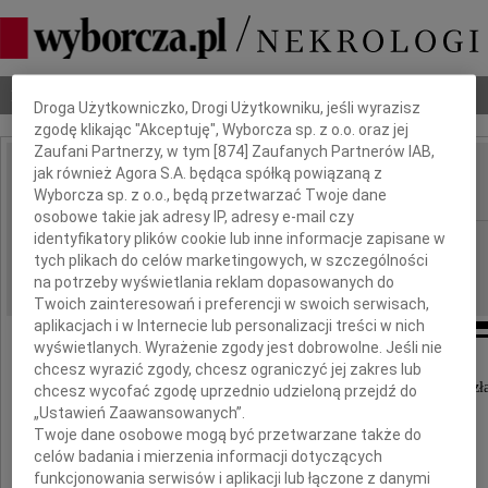
Dbamy o Twoją prywatność
Nekrologi
Odeszli
Poradnik pogrzebowy
Droga Użytkowniczko, Drogi Użytkowniku, jeśli wyrazisz
zgodę klikając "Akceptuję", Wyborcza sp. z o.o. oraz jej
Zaufani Partnerzy, w tym [
874
] Zaufanych Partnerów IAB,
jak również Agora S.A. będąca spółką powiązaną z
Halina Donath
IMIĘ I NAZWISKO:
Wyborcza sp. z o.o., będą przetwarzać Twoje dane
osobowe takie jak adresy IP, adresy e-mail czy
identyfikatory plików cookie lub inne informacje zapisane w
Warszawa
REGION:
tych plikach do celów marketingowych, w szczególności
08.08.2011
DATA EMISJI:
na potrzeby wyświetlania reklam dopasowanych do
Twoich zainteresowań i preferencji w swoich serwisach,
aplikacjach i w Internecie lub personalizacji treści w nich
wyświetlanych. Wyrażenie zgody jest dobrowolne. Jeśli nie
chcesz wyrazić zgody, chcesz ograniczyć jej zakres lub
Dnia 1 sierpnia 2011 roku w wieku 85 lat odeszł
chcesz wycofać zgodę uprzednio udzieloną przejdź do
„Ustawień Zaawansowanych”.
Twoje dane osobowe mogą być przetwarzane także do
celów badania i mierzenia informacji dotyczących
funkcjonowania serwisów i aplikacji lub łączone z danymi