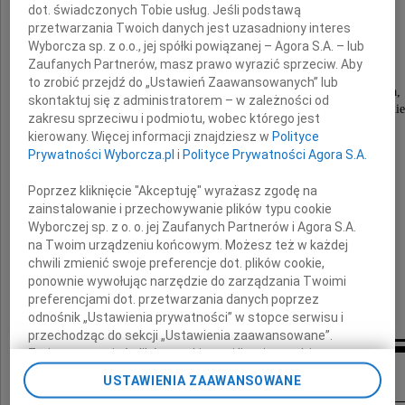
dot. świadczonych Tobie usług. Jeśli podstawą
przetwarzania Twoich danych jest uzasadniony interes
Halina Donath
Wyborcza sp. z o.o., jej spółki powiązanej – Agora S.A. – lub
Zaufanych Partnerów, masz prawo wyrazić sprzeciw. Aby
to zrobić przejdź do „Ustawień Zaawansowanych” lub
nasza mądra, dobra i ukochana Babcia Halusia,
skontaktuj się z administratorem – w zależności od
bez której fascynujących opowieści i ciepłego uśmi
zakresu sprzeciwu i podmiotu, wobec którego jest
święta nie będą już takie same.
kierowany. Więcej informacji znajdziesz w
Polityce
Prywatności Wyborcza.pl
i
Polityce Prywatności Agora S.A.
Łączymy się w głębokim smutku
z Jej
Poprzez kliknięcie "Akceptuję" wyrażasz zgodę na
Córką i Wnukami
zainstalowanie i przechowywanie plików typu cookie
Wyborczej sp. z o. o. jej Zaufanych Partnerów i Agora S.A.
na Twoim urządzeniu końcowym. Możesz też w każdej
Z serdecznymi wyrazami współczucia
chwili zmienić swoje preferencje dot. plików cookie,
ponownie wywołując narzędzie do zarządzania Twoimi
Ania i Michał
preferencjami dot. przetwarzania danych poprzez
odnośnik „Ustawienia prywatności” w stopce serwisu i
przechodząc do sekcji „Ustawienia zaawansowane”.
Zmiana ustawień plików cookie możliwa jest także za
Inne kondolencje
pomocą ustawień przeglądarki.
USTAWIENIA ZAAWANSOWANE