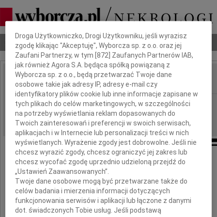
Dbamy o Twoją prywatność
Droga Użytkowniczko, Drogi Użytkowniku, jeśli wyrazisz
Nekrologi
Odeszli
Poradnik pogrzebowy
zgodę klikając "Akceptuję", Wyborcza sp. z o.o. oraz jej
Zaufani Partnerzy, w tym [
872
] Zaufanych Partnerów IAB,
jak również Agora S.A. będąca spółką powiązaną z
Wyborcza sp. z o.o., będą przetwarzać Twoje dane
osobowe takie jak adresy IP, adresy e-mail czy
IMIĘ I NAZWISKO:
identyfikatory plików cookie lub inne informacje zapisane w
Radom
tych plikach do celów marketingowych, w szczególności
REGION:
na potrzeby wyświetlania reklam dopasowanych do
03.08.2011
DATA EMISJI:
Twoich zainteresowań i preferencji w swoich serwisach,
aplikacjach i w Internecie lub personalizacji treści w nich
wyświetlanych. Wyrażenie zgody jest dobrowolne. Jeśli nie
chcesz wyrazić zgody, chcesz ograniczyć jej zakres lub
Naszej Koleżance
chcesz wycofać zgodę uprzednio udzieloną przejdź do
„Ustawień Zaawansowanych”.
Jolancie Lesiak
Twoje dane osobowe mogą być przetwarzane także do
celów badania i mierzenia informacji dotyczących
funkcjonowania serwisów i aplikacji lub łączone z danymi
wyrazy najgłębszego współczucia
dot. świadczonych Tobie usług. Jeśli podstawą
z powodu śmierci