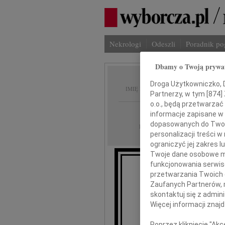
Nekrologi
Odeszli
Poradnik p
Dbamy o Twoją prywa
Stanis
Droga Użytkowniczko, Dr
IMIĘ I NAZWISKO:
Partnerzy, w tym [
874
]
o.o., będą przetwarzać 
Częstochowa
REGION:
informacje zapisane w
dopasowanych do Twoich
30.07.2011
DATA EMISJI:
personalizacji treści 
ograniczyć jej zakres
Twoje dane osobowe mo
funkcjonowania serwisó
przetwarzania Twoich da
Dr. Dr. Mał
Zaufanych Partnerów, 
skontaktuj się z admin
Więcej informacji znaj
Poprzez kliknięcie "Ak