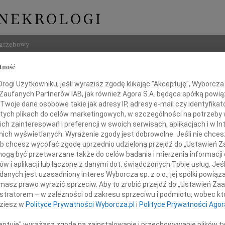
ogrzebowy
tność
Szukaj
ław Rabenda
ogi Użytkowniku, jeśli wyrazisz zgodę klikając "Akceptuję", Wyborcza sp
Imię i na
 Zaufanych Partnerów IAB, jak również Agora S.A. będąca spółką powi
Twoje dane osobowe takie jak adresy IP, adresy e-mail czy identyfikato
 tych plikach do celów marketingowych, w szczególności na potrzeby 
 zainteresowań i preferencji w swoich serwisach, aplikacjach i w Int
w nich wyświetlanych. Wyrażenie zgody jest dobrowolne. Jeśli nie chce
INNE NE
 lub chcesz wycofać zgodę uprzednio udzieloną przejdź do „Ustawień
Grzeg
gą być przetwarzane także do celów badania i mierzenia informacji
Z żal
w i aplikacji lub łączone z danymi dot. świadczonych Tobie usług. Jeś
Grzeg
nych jest uzasadniony interes Wyborcza sp. z o.o., jej spółki powiąza
gorzacie i Lechowi Rabendom
Z żal
masz prawo wyrazić sprzeciw. Aby to zrobić przejdź do „Ustawień Z
22.0
istratorem – w zależności od zakresu sprzeciwu i podmiotu, wobec któ
oraz
Wyraz
dziesz w
Polityce Prywatności Wyborcza.pl
i
Polityce Prywatności Agor
15.0
całej Rodzinie
Pani 
ceptuję" wyrażasz zgodę na zainstalowanie i przechowywanie plików t