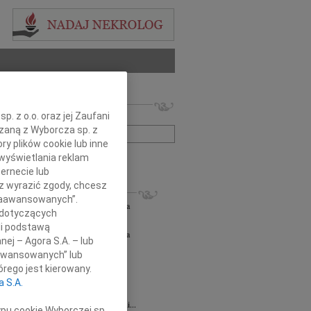
 nekrologów i wspomnień
. z o.o. oraz jej Zaufani
zwisko lub numer ogłoszenia:
ązaną z Wyborcza sp. z
ry plików cookie lub inne
wyświetlania reklam
+ szukanie zaawansowane
ernecie lub
sz wyrazić zgody, chcesz
KROLOGI
 Zaawansowanych”.
orz Lipowski
06.08.2026
Częstochowa
 dotyczących
em przyjęliśmy wiadomość o śmierci...
li podstawą
orz Lipowski
05.08.2026
Częstochowa
nej – Agora S.A. – lub
em przyjęliśmy wiadomość o śmierci...
aawansowanych” lub
6.2026
Częstochowa
rego jest kierowany.
y głębokiego współczucia oraz...
a S.A.
6.2026
Częstochowa
Joannie Jędrzejowskiej-Prokop radczyni...
ypu cookie Wyborczej sp.