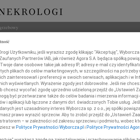
ogrzebowy
tność
Szukaj
ogi Użytkowniku, jeśli wyrazisz zgodę klikając "Akceptuję", Wyborcza sp
Imię i na
 Zaufanych Partnerów IAB, jak również Agora S.A. będąca spółką powi
Twoje dane osobowe takie jak adresy IP, adresy e-mail czy identyfikato
 tych plikach do celów marketingowych, w szczególności na potrzeby 
 zainteresowań i preferencji w swoich serwisach, aplikacjach i w Int
w nich wyświetlanych. Wyrażenie zgody jest dobrowolne. Jeśli nie chce
INNE NE
 lub chcesz wycofać zgodę uprzednio udzieloną przejdź do „Ustawień
Tadeu
gą być przetwarzane także do celów badania i mierzenia informacji
W dni
w i aplikacji lub łączone z danymi dot. świadczonych Tobie usług. Jeś
Henry
u Krzysztofowi Zaro
nych jest uzasadniony interes Wyborcza sp. z o.o., jej spółki powiąza
Z głę
masz prawo wyrazić sprzeciw. Aby to zrobić przejdź do „Ustawień Z
Henry
istratorem – w zależności od zakresu sprzeciwu i podmiotu, wobec któ
Z głę
okiego współczucia z powodu śmierci
dziesz w
Polityce Prywatności Wyborcza.pl
i
Polityce Prywatności Agor
05.0
Adw. 
ceptuję" wyrażasz zgodę na zainstalowanie i przechowywanie plików t