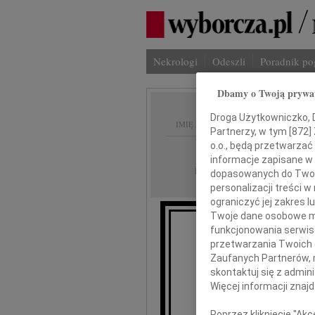
Nekrologi
Odeszli
Poradnik p
Dbamy o Twoją prywa
Droga Użytkowniczko, Dr
IMIĘ I NAZWISKO:
Partnerzy, w tym [
872
]
o.o., będą przetwarzać 
Poznań
REGION:
informacje zapisane w
27.07.2011
DATA EMISJI:
dopasowanych do Twoich
personalizacji treści 
ograniczyć jej zakres
Twoje dane osobowe mo
funkcjonowania serwisó
Pan
przetwarzania Twoich da
Zaufanych Partnerów, 
skontaktuj się z admin
wyrazy głęb
Więcej informacji znaj
Poprzez kliknięcie "Ak