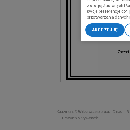
z o. o. jej Zaufanych 
swoje preferencje dot.
przetwarzania danych 
„Ustawienia zaawansow
AKCEPTUJĘ
My, nasi Zaufani Part
dokładnych danych geol
Przechowywanie informa
treści, badnie odbiorcó
Zarząd
Copyright © Wyborcza sp. z o.o.
O nas
St
Ustawienia prywatności