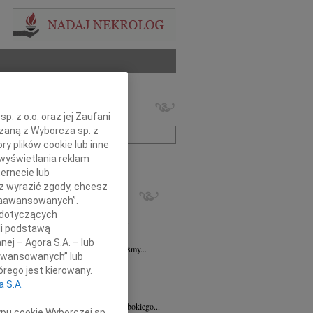
 nekrologów i wspomnień
. z o.o. oraz jej Zaufani
zwisko lub numer ogłoszenia:
ązaną z Wyborcza sp. z
ry plików cookie lub inne
wyświetlania reklam
+ szukanie zaawansowane
ernecie lub
sz wyrazić zgody, chcesz
KROLOGI
 Zaawansowanych”.
sz Kotłowski
06.08.2026
Poznań
 dotyczących
u 3 sierpnia 2026 roku zmarł prof. dr...
li podstawą
k Paplaczyk
06.08.2026
Poznań
nej – Agora S.A. – lub
bokim smutkiem i poruszeniem przyjęliśmy...
aawansowanych” lub
k Paplaczyk
06.08.2026
Poznań
rego jest kierowany.
bokim smutkiem i żalem przyjęliśmy...
a S.A.
8.2026
Poznań
Mariuszowi Paplaczykowi wyrazy głębokiego...
ypu cookie Wyborczej sp.