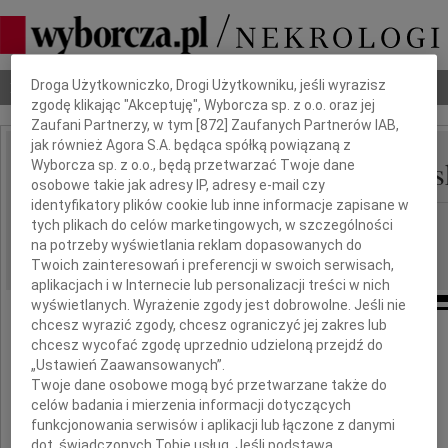
Dbamy o Twoją prywatność
Droga Użytkowniczko, Drogi Użytkowniku, jeśli wyrazisz
Nekrologi
Odeszli
Poradnik pogrzebowy
zgodę klikając "Akceptuję", Wyborcza sp. z o.o. oraz jej
Zaufani Partnerzy, w tym [
872
] Zaufanych Partnerów IAB,
jak również Agora S.A. będąca spółką powiązaną z
Maria Kalota - Szymańs
Wyborcza sp. z o.o., będą przetwarzać Twoje dane
IMIĘ I NAZWISKO:
osobowe takie jak adresy IP, adresy e-mail czy
identyfikatory plików cookie lub inne informacje zapisane w
Bydgoszcz
REGION:
tych plikach do celów marketingowych, w szczególności
na potrzeby wyświetlania reklam dopasowanych do
27.07.2011
DATA EMISJI:
Twoich zainteresowań i preferencji w swoich serwisach,
aplikacjach i w Internecie lub personalizacji treści w nich
wyświetlanych. Wyrażenie zgody jest dobrowolne. Jeśli nie
chcesz wyrazić zgody, chcesz ograniczyć jej zakres lub
Liryzm jest pięknością jedyną,
chcesz wycofać zgodę uprzednio udzieloną przejdź do
w nim ta smutna kropla nicości,
„Ustawień Zaawansowanych”.
którą nazywamy człowiekiem,
Twoje dane osobowe mogą być przetwarzane także do
znowu paruje w przestrzeń i ginie
celów badania i mierzenia informacji dotyczących
Henryk Elzenberg
funkcjonowania serwisów i aplikacji lub łączone z danymi
dot. świadczonych Tobie usług. Jeśli podstawą