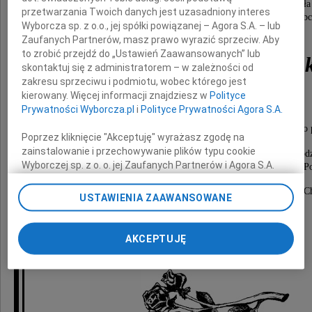
W deszczową sobotę 23 lipca 2011 roku odeszła
przetwarzania Twoich danych jest uzasadniony interes
nasza Kochana Mama, Teściowa, Babcia i Prababc
Wyborcza sp. z o.o., jej spółki powiązanej – Agora S.A. – lub
Zaufanych Partnerów, masz prawo wyrazić sprzeciw. Aby
to zrobić przejdź do „Ustawień Zaawansowanych” lub
Maria Kalota-Szymańs
skontaktuj się z administratorem – w zależności od
zakresu sprzeciwu i podmiotu, wobec którego jest
Poetka
kierowany. Więcej informacji znajdziesz w
Polityce
Prywatności Wyborcza.pl
i
Polityce Prywatności Agora S.A.
Kiedy kogoś zabraknie, nie ma takich słów, które mogą Go 
Poprzez kliknięcie "Akceptuję" wyrażasz zgodę na
zainstalowanie i przechowywanie plików typu cookie
Pożegnanie Zmarłej odbędzie się 28 lipca 2011 roku o god
Wyborczej sp. z o. o. jej Zaufanych Partnerów i Agora S.A.
w Domu Pogrzebowym ,,SOTOR" w Toruniu przy ul. Poznańskiej 6/8. Po
godzinie 12.00
na Twoim urządzeniu końcowym. Możesz też w każdej
na Cmentarzu Komunalnym we Włocławku przy ul. C
chwili zmienić swoje preferencje dot. plików cookie,
USTAWIENIA ZAAWANSOWANE
ponownie wywołując narzędzie do zarządzania Twoimi
preferencjami dot. przetwarzania danych poprzez
Krystyna i Agnieszka
odnośnik „Ustawienia prywatności” w stopce serwisu i
AKCEPTUJĘ
z rodzinami
przechodząc do sekcji „Ustawienia zaawansowane”.
Zmiana ustawień plików cookie możliwa jest także za
pomocą ustawień przeglądarki.
My, nasi Zaufani Partnerzy i Agora S.A. możemy