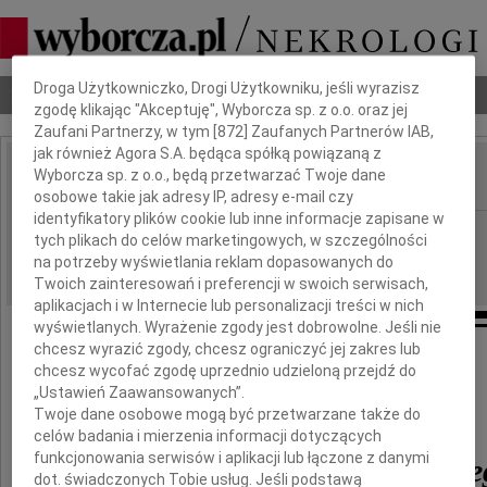
Dbamy o Twoją prywatność
Droga Użytkowniczko, Drogi Użytkowniku, jeśli wyrazisz
Nekrologi
Odeszli
Poradnik pogrzebowy
zgodę klikając "Akceptuję", Wyborcza sp. z o.o. oraz jej
Zaufani Partnerzy, w tym [
872
] Zaufanych Partnerów IAB,
jak również Agora S.A. będąca spółką powiązaną z
Wyborcza sp. z o.o., będą przetwarzać Twoje dane
IMIĘ I NAZWISKO:
osobowe takie jak adresy IP, adresy e-mail czy
identyfikatory plików cookie lub inne informacje zapisane w
Radom
REGION:
tych plikach do celów marketingowych, w szczególności
23.07.2011
na potrzeby wyświetlania reklam dopasowanych do
DATA EMISJI:
Twoich zainteresowań i preferencji w swoich serwisach,
aplikacjach i w Internecie lub personalizacji treści w nich
wyświetlanych. Wyrażenie zgody jest dobrowolne. Jeśli nie
chcesz wyrazić zgody, chcesz ograniczyć jej zakres lub
chcesz wycofać zgodę uprzednio udzieloną przejdź do
Z głębokim żalem i smutkiem
„Ustawień Zaawansowanych”.
przyjęliśmy wiadomość o śmierci
Twoje dane osobowe mogą być przetwarzane także do
celów badania i mierzenia informacji dotyczących
funkcjonowania serwisów i aplikacji lub łączone z danymi
red. Andrzeja Zalewskie
dot. świadczonych Tobie usług. Jeśli podstawą