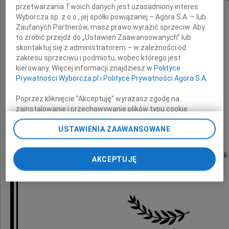
przetwarzania Twoich danych jest uzasadniony interes
Wyborcza sp. z o.o., jej spółki powiązanej – Agora S.A. – lub
dziennikarza Polskiego Radia,
Zaufanych Partnerów, masz prawo wyrazić sprzeciw. Aby
to zrobić przejdź do „Ustawień Zaawansowanych” lub
byłego żołnierza Armii Krajowej
skontaktuj się z administratorem – w zależności od
i uczestnika Powstania Warszawskiego.
zakresu sprzeciwu i podmiotu, wobec którego jest
kierowany. Więcej informacji znajdziesz w
Polityce
Prywatności Wyborcza.pl
i
Polityce Prywatności Agora S.A.
Rodzinie i Bliskim
Poprzez kliknięcie "Akceptuję" wyrażasz zgodę na
zainstalowanie i przechowywanie plików typu cookie
składamy wyrazy głębokiego współczucia
Wyborczej sp. z o. o. jej Zaufanych Partnerów i Agora S.A.
USTAWIENIA ZAAWANSOWANE
na Twoim urządzeniu końcowym. Możesz też w każdej
chwili zmienić swoje preferencje dot. plików cookie,
Prezydent Radomia Andrzej Kosztowniak
ponownie wywołując narzędzie do zarządzania Twoimi
Przewodniczący Rady Miejskiej Dariusz Wójcik
AKCEPTUJĘ
preferencjami dot. przetwarzania danych poprzez
odnośnik „Ustawienia prywatności” w stopce serwisu i
przechodząc do sekcji „Ustawienia zaawansowane”.
Zmiana ustawień plików cookie możliwa jest także za
pomocą ustawień przeglądarki.
My, nasi Zaufani Partnerzy i Agora S.A. możemy