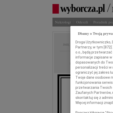
Nekrologi
Odeszli
Poradnik p
Dbamy o Twoją prywa
Don M
Droga Użytkowniczko, Dr
IMIĘ I NAZWISKO:
Partnerzy, w tym [
872
]
o.o., będą przetwarzać 
cała Polska
REGION:
informacje zapisane w
dopasowanych do Twoich
16.11.2009
DATA EMISJI:
personalizacji treści 
ograniczyć jej zakres
Twoje dane osobowe mo
funkcjonowania serwisó
Ze smutkiem zawia
przetwarzania Twoich da
zmarł w Brnie
Zaufanych Partnerów, 
skontaktuj się z admin
Więcej informacji znaj
Poprzez kliknięcie "Ak