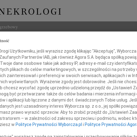
ogrzebowy
tność
Szukaj
ccaskey
ogi Użytkowniku, jeśli wyrazisz zgodę klikając "Akceptuję", Wyborcza sp
Imię i na
 Zaufanych Partnerów IAB, jak również Agora S.A. będąca spółką powi
Twoje dane osobowe takie jak adresy IP, adresy e-mail czy identyfikato
 tych plikach do celów marketingowych, w szczególności na potrzeby 
 zainteresowań i preferencji w swoich serwisach, aplikacjach i w Int
w nich wyświetlanych. Wyrażenie zgody jest dobrowolne. Jeśli nie chce
INNE NE
 lub chcesz wycofać zgodę uprzednio udzieloną przejdź do „Ustawień
Andr
gą być przetwarzane także do celów badania i mierzenia informacji
Dnia 
w i aplikacji lub łączone z danymi dot. świadczonych Tobie usług. Jeś
Felik
damiamy, że w dniu 11 listopada 2009 roku
nych jest uzasadniony interes Wyborcza sp. z o.o., jej spółki powiąza
3 sie
, po ciężkiej chorobie, nasz Przyjaciel
masz prawo wyrazić sprzeciw. Aby to zrobić przejdź do „Ustawień Z
Józef
istratorem – w zależności od zakresu sprzeciwu i podmiotu, wobec któ
Z żal
dziesz w
Polityce Prywatności Wyborcza.pl
i
Polityce Prywatności Agor
Wiesł
20 li
ceptuję" wyrażasz zgodę na zainstalowanie i przechowywanie plików t