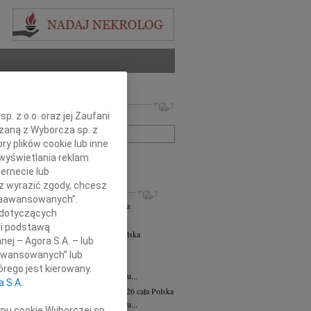
 nekrologów i wspomnień
. z o.o. oraz jej Zaufani
zwisko lub numer ogłoszenia:
ązaną z Wyborcza sp. z
ry plików cookie lub inne
wyświetlania reklam
+ szukanie zaawansowane
ernecie lub
sz wyrazić zgody, chcesz
KROLOGI
 Zaawansowanych”.
zej Morozowski
06.08.2026
cała Polska
 dotyczących
4 sierpnia 2026 roku zmarł Andrzej...
li podstawą
s Sapiński
wiek: 69
06.08.2026
cała Polska
nej – Agora S.A. – lub
rpnia 2026r. zakończył swoją...
aawansowanych” lub
a Marciniak
03.08.2026
cała Polska
rego jest kierowany.
em zawiadamiamy, że 26 lipca 2026 roku...
a S.A.
awa (Sławka) Wierzchowska
31.07.2026
cała Polska
pca 2026 r odeszła z tego świata w wieku...
ypu cookie Wyborczej sp.