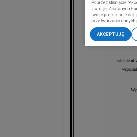
Poprzez kliknięcie "Ak
z o. o. jej Zaufanych 
swoje preferencje dot.
przetwarzania danych 
„Ustawienia zaawansow
AKCEPTUJĘ
B
My, nasi Zaufani Part
dokładnych danych geol
Przechowywanie informa
treści, badnie odbiorcó
wieloletni 
wspaniał
Wyr