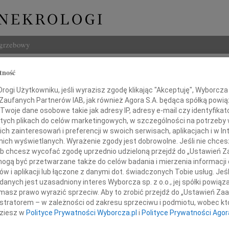
ogrzebowy
Szukaj
tność
d Spisla
Imię i na
ogi Użytkowniku, jeśli wyrazisz zgodę klikając "Akceptuję", Wyborcza sp
 Zaufanych Partnerów IAB, jak również Agora S.A. będąca spółką powi
Twoje dane osobowe takie jak adresy IP, adresy e-mail czy identyfikato
 tych plikach do celów marketingowych, w szczególności na potrzeby 
 zainteresowań i preferencji w swoich serwisach, aplikacjach i w Int
INNE NE
w nich wyświetlanych. Wyrażenie zgody jest dobrowolne. Jeśli nie chce
 lub chcesz wycofać zgodę uprzednio udzieloną przejdź do „Ustawień
Barba
Z głę
gą być przetwarzane także do celów badania i mierzenia informacji
w i aplikacji lub łączone z danymi dot. świadczonych Tobie usług. Jeś
Lucyn
ębokim żalem zawiadamiamy,
nych jest uzasadniony interes Wyborcza sp. z o.o., jej spółki powiąza
Nasze
masz prawo wyrazić sprzeciw. Aby to zrobić przejdź do „Ustawień Z
06.0
u 12 listopada 2009 roku odszedł
istratorem – w zależności od zakresu sprzeciwu i podmiotu, wobec któ
Annie
dziesz w
Polityce Prywatności Wyborcza.pl
i
Polityce Prywatności Agor
31.0
Panu 