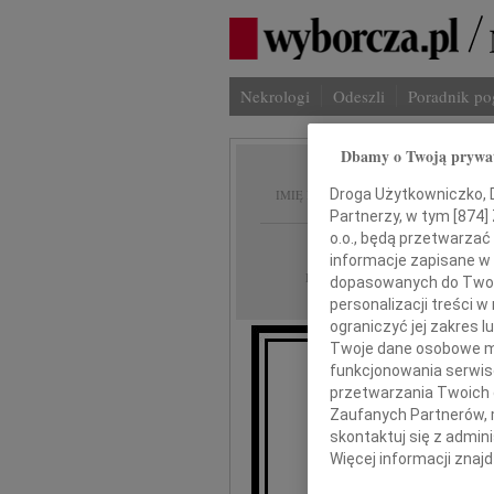
Nekrologi
Odeszli
Poradnik p
Dbamy o Twoją prywa
Bernar
Droga Użytkowniczko, Dr
IMIĘ I NAZWISKO:
Partnerzy, w tym [
874
]
o.o., będą przetwarzać 
Wrocław
REGION:
informacje zapisane w
14.11.2009
DATA EMISJI:
dopasowanych do Twoich
personalizacji treści 
ograniczyć jej zakres
Twoje dane osobowe mo
funkcjonowania serwisó
Z gł
przetwarzania Twoich da
Zaufanych Partnerów, 
że w dni
skontaktuj się z admin
Więcej informacji znaj