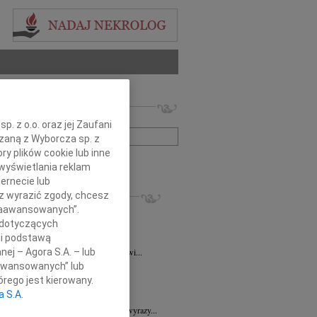
 nekrologów i wspomnień
zwisko lub numer ogłoszenia:
. z o.o. oraz jej Zaufani
ązaną z Wyborcza sp. z
ry plików cookie lub inne
+ szukanie zaawansowane
wyświetlania reklam
ernecie lub
KROLOGI
sz wyrazić zgody, chcesz
 Zaawansowanych”.
ra Korony
07.08.2026
Wrocław
bokim żalem i smutkiem przyjęliśmy...
 dotyczących
li podstawą
a Wróbel
06.08.2026
Wrocław
nej – Agora S.A. – lub
mu Przyjacielowi Michałowi Łuczakowi...
aawansowanych” lub
8.2026
Wrocław
rego jest kierowany.
 Ciskowskiej wyrazy najgłębszego...
a S.A.
7.2026
Wrocław
Sędziemu Januszowi Kaspryszynowi wyrazy...