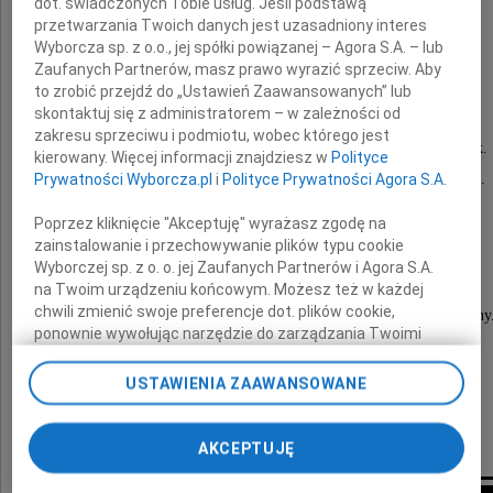
dot. świadczonych Tobie usług. Jeśli podstawą
przetwarzania Twoich danych jest uzasadniony interes
Wyborcza sp. z o.o., jej spółki powiązanej – Agora S.A. – lub
Lech Zielaskowski
Zaufanych Partnerów, masz prawo wyrazić sprzeciw. Aby
to zrobić przejdź do „Ustawień Zaawansowanych” lub
skontaktuj się z administratorem – w zależności od
zakresu sprzeciwu i podmiotu, wobec którego jest
znany i ceniony operator filmowy i fotografik.
kierowany. Więcej informacji znajdziesz w
Polityce
Jeden z niewielu autorów zdjęć "z lotu ptaka".
Prywatności Wyborcza.pl
i
Polityce Prywatności Agora S.A.
Poprzez kliknięcie "Akceptuję" wyrażasz zgodę na
zainstalowanie i przechowywanie plików typu cookie
Pożegnanie Zmarłego nastąpi
Wyborczej sp. z o. o. jej Zaufanych Partnerów i Agora S.A.
28 lipca 2011 roku o godzinie 10.40
na Twoim urządzeniu końcowym. Możesz też w każdej
chwili zmienić swoje preferencje dot. plików cookie,
na Cmentarzu Bródnowskim - kościół drewniany
ponownie wywołując narzędzie do zarządzania Twoimi
preferencjami dot. przetwarzania danych poprzez
O czym ze smutkiem zawiadamia
odnośnik „Ustawienia prywatności” w stopce serwisu i
USTAWIENIA ZAAWANSOWANE
przechodząc do sekcji „Ustawienia zaawansowane”.
Zmiana ustawień plików cookie możliwa jest także za
rodzina
pomocą ustawień przeglądarki.
AKCEPTUJĘ
My, nasi Zaufani Partnerzy i Agora S.A. możemy