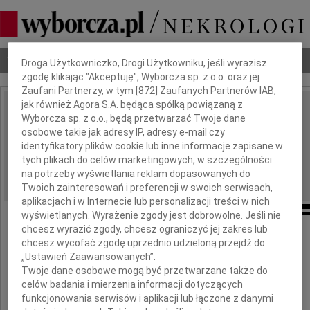
Dbamy o Twoją prywatność
Nekrologi
Odeszli
Poradnik pogrzebowy
Droga Użytkowniczko, Drogi Użytkowniku, jeśli wyrazisz
zgodę klikając "Akceptuję", Wyborcza sp. z o.o. oraz jej
Zaufani Partnerzy, w tym [
872
] Zaufanych Partnerów IAB,
jak również Agora S.A. będąca spółką powiązaną z
Lech Zielaskowski
Wyborcza sp. z o.o., będą przetwarzać Twoje dane
IMIĘ I NAZWISKO:
osobowe takie jak adresy IP, adresy e-mail czy
identyfikatory plików cookie lub inne informacje zapisane w
cała Polska
REGION:
tych plikach do celów marketingowych, w szczególności
22.07.2011
na potrzeby wyświetlania reklam dopasowanych do
DATA EMISJI:
Twoich zainteresowań i preferencji w swoich serwisach,
aplikacjach i w Internecie lub personalizacji treści w nich
wyświetlanych. Wyrażenie zgody jest dobrowolne. Jeśli nie
chcesz wyrazić zgody, chcesz ograniczyć jej zakres lub
20 lipca 2011 roku
chcesz wycofać zgodę uprzednio udzieloną przejdź do
„Ustawień Zaawansowanych”.
po ciężkiej chorobie odszedł od nas
Twoje dane osobowe mogą być przetwarzane także do
celów badania i mierzenia informacji dotyczących
funkcjonowania serwisów i aplikacji lub łączone z danymi