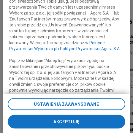
dot. świadczonych Tobie usług. Jeśli podstawą
prof. dr hab.
przetwarzania Twoich danych jest uzasadniony interes
Wyborcza sp. z o.o., jej spółki powiązanej – Agora S.A. – lub
Alicja Górska-Brylass
Zaufanych Partnerów, masz prawo wyrazić sprzeciw. Aby
to zrobić przejdź do „Ustawień Zaawansowanych” lub
skontaktuj się z administratorem – w zależności od
zakresu sprzeciwu i podmiotu, wobec którego jest
pracownik naukowy Wydziału Biologii i Nauk o Zi
Uniwersytetu Mikołaja Kopernika w latach 1972-20
kierowany. Więcej informacji znajdziesz w
Polityce
Prywatności Wyborcza.pl
i
Polityce Prywatności Agora S.A.
Kierownik Zakładów Cytologii Roślin i Genetyk
oraz Biologii Komórki w Instytucie Biologii.
Poprzez kliknięcie "Akceptuję" wyrażasz zgodę na
zainstalowanie i przechowywanie plików typu cookie
Członek Komitetu Botaniki PAN, Komitetu Patofizjo
Wyborczej sp. z o. o. jej Zaufanych Partnerów i Agora S.A.
Komórki PAN, Polskiego Towarzystwa Botaniczne
na Twoim urządzeniu końcowym. Możesz też w każdej
Polskiego Towarzystwa Biologii Komórki oraz Interna
chwili zmienić swoje preferencje dot. plików cookie,
Association of Sexual Plant Reproduction Researc
ponownie wywołując narzędzie do zarządzania Twoimi
preferencjami dot. przetwarzania danych poprzez
Odznaczona m.in. Krzyżem Kawalerskim Orderu Odrodzen
odnośnik „Ustawienia prywatności” w stopce serwisu i
Złotym Krzyżem Zasługi oraz Medalem Komisji Edukacji 
USTAWIENIA ZAAWANSOWANE
przechodząc do sekcji „Ustawienia zaawansowane”.
Zapamiętamy Jej zasługi dla stworzenia toruńskiej szkoły biologii komór
Zmiana ustawień plików cookie możliwa jest także za
naukowej i dydaktycznej.
pomocą ustawień przeglądarki.
AKCEPTUJĘ
Żegnamy Człowieka o wielkiej wrażliwości i skromn
otoczonego powszechnym szacunkiem w środowisku aka
My, nasi Zaufani Partnerzy i Agora S.A. możemy