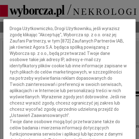
Dbamy o Twoją prywatność
Nekrologi
Odeszli
Poradnik pogrzebowy
Droga Użytkowniczko, Drogi Użytkowniku, jeśli wyrazisz
zgodę klikając "Akceptuję", Wyborcza sp. z o.o. oraz jej
Zaufani Partnerzy, w tym [
872
] Zaufanych Partnerów IAB,
jak również Agora S.A. będąca spółką powiązaną z
Alicja Górska-Brylass
Wyborcza sp. z o.o., będą przetwarzać Twoje dane
IMIĘ I NAZWISKO:
osobowe takie jak adresy IP, adresy e-mail czy
identyfikatory plików cookie lub inne informacje zapisane w
cała Polska
REGION:
tych plikach do celów marketingowych, w szczególności
21.07.2011
na potrzeby wyświetlania reklam dopasowanych do
DATA EMISJI:
Twoich zainteresowań i preferencji w swoich serwisach,
aplikacjach i w Internecie lub personalizacji treści w nich
wyświetlanych. Wyrażenie zgody jest dobrowolne. Jeśli nie
chcesz wyrazić zgody, chcesz ograniczyć jej zakres lub
Rektor, Senat i społeczność akademicka
chcesz wycofać zgodę uprzednio udzieloną przejdź do
„Ustawień Zaawansowanych”.
Uniwersytetu Mikołaja Kopernika w Toruniu
Twoje dane osobowe mogą być przetwarzane także do
z głębokim żalem zawiadamiają, że 19 lipca 2011 r
celów badania i mierzenia informacji dotyczących
zmarła w wieku 78 lat
funkcjonowania serwisów i aplikacji lub łączone z danymi