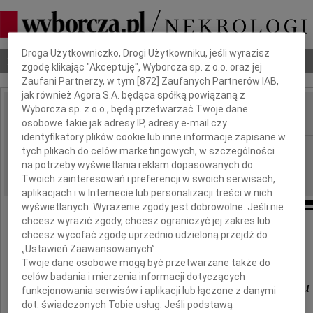
Dbamy o Twoją prywatność
Droga Użytkowniczko, Drogi Użytkowniku, jeśli wyrazisz
Nekrologi
Odeszli
Poradnik pogrzebowy
zgodę klikając "Akceptuję", Wyborcza sp. z o.o. oraz jej
Zaufani Partnerzy, w tym [
872
] Zaufanych Partnerów IAB,
jak również Agora S.A. będąca spółką powiązaną z
Wyborcza sp. z o.o., będą przetwarzać Twoje dane
osobowe takie jak adresy IP, adresy e-mail czy
IMIĘ I NAZWISKO:
identyfikatory plików cookie lub inne informacje zapisane w
Gdańsk
REGION:
tych plikach do celów marketingowych, w szczególności
na potrzeby wyświetlania reklam dopasowanych do
21.07.2011
DATA EMISJI:
Twoich zainteresowań i preferencji w swoich serwisach,
aplikacjach i w Internecie lub personalizacji treści w nich
wyświetlanych. Wyrażenie zgody jest dobrowolne. Jeśli nie
chcesz wyrazić zgody, chcesz ograniczyć jej zakres lub
chcesz wycofać zgodę uprzednio udzieloną przejdź do
Koledze
„Ustawień Zaawansowanych”.
Twoje dane osobowe mogą być przetwarzane także do
celów badania i mierzenia informacji dotyczących
Aleksandrowi Pieńkowskiemu
funkcjonowania serwisów i aplikacji lub łączone z danymi
dot. świadczonych Tobie usług. Jeśli podstawą