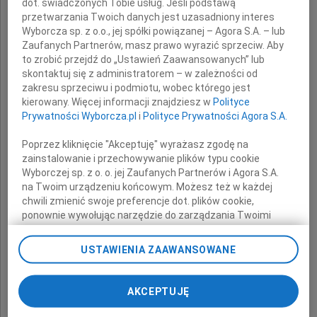
dot. świadczonych Tobie usług. Jeśli podstawą
Przyjaciela
przetwarzania Twoich danych jest uzasadniony interes
Wyborcza sp. z o.o., jej spółki powiązanej – Agora S.A. – lub
Zaufanych Partnerów, masz prawo wyrazić sprzeciw. Aby
to zrobić przejdź do „Ustawień Zaawansowanych” lub
Jarosława Pyzika
skontaktuj się z administratorem – w zależności od
zakresu sprzeciwu i podmiotu, wobec którego jest
kierowany. Więcej informacji znajdziesz w
Polityce
Prywatności Wyborcza.pl
i
Polityce Prywatności Agora S.A.
Rodzinie oraz Najbliższym
Poprzez kliknięcie "Akceptuję" wyrażasz zgodę na
zainstalowanie i przechowywanie plików typu cookie
Wyborczej sp. z o. o. jej Zaufanych Partnerów i Agora S.A.
na Twoim urządzeniu końcowym. Możesz też w każdej
składam wyrazy głębokiego współczucia
chwili zmienić swoje preferencje dot. plików cookie,
ponownie wywołując narzędzie do zarządzania Twoimi
preferencjami dot. przetwarzania danych poprzez
odnośnik „Ustawienia prywatności” w stopce serwisu i
Tadeusz Aziewicz
USTAWIENIA ZAAWANSOWANE
przechodząc do sekcji „Ustawienia zaawansowane”.
Poseł na Sejm RP
Zmiana ustawień plików cookie możliwa jest także za
pomocą ustawień przeglądarki.
AKCEPTUJĘ
My, nasi Zaufani Partnerzy i Agora S.A. możemy