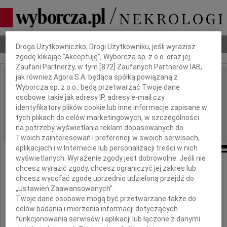
Dbamy o Twoją prywatność
Nekrologi
Odeszli
Poradnik pogrzebowy
Droga Użytkowniczko, Drogi Użytkowniku, jeśli wyrazisz
zgodę klikając "Akceptuję", Wyborcza sp. z o.o. oraz jej
Zaufani Partnerzy, w tym [
872
] Zaufanych Partnerów IAB,
jak również Agora S.A. będąca spółką powiązaną z
Wyborcza sp. z o.o., będą przetwarzać Twoje dane
IMIĘ I NAZWISKO:
osobowe takie jak adresy IP, adresy e-mail czy
identyfikatory plików cookie lub inne informacje zapisane w
Gdańsk
REGION:
tych plikach do celów marketingowych, w szczególności
20.07.2011
DATA EMISJI:
na potrzeby wyświetlania reklam dopasowanych do
Twoich zainteresowań i preferencji w swoich serwisach,
aplikacjach i w Internecie lub personalizacji treści w nich
wyświetlanych. Wyrażenie zgody jest dobrowolne. Jeśli nie
chcesz wyrazić zgody, chcesz ograniczyć jej zakres lub
chcesz wycofać zgodę uprzednio udzieloną przejdź do
Z głębokim żalem
„Ustawień Zaawansowanych”.
Twoje dane osobowe mogą być przetwarzane także do
przyjąłem wiadomość o śmierci
celów badania i mierzenia informacji dotyczących
funkcjonowania serwisów i aplikacji lub łączone z danymi