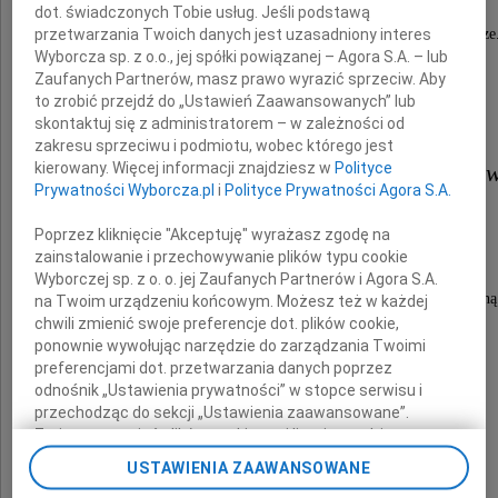
dot. świadczonych Tobie usług. Jeśli podstawą
przetwarzania Twoich danych jest uzasadniony interes
przez wiele lat towarzyszył nam w naszej drodze
Wyborcza sp. z o.o., jej spółki powiązanej – Agora S.A. – lub
Dziś pozostaje nam towarzyszyć
Zaufanych Partnerów, masz prawo wyrazić sprzeciw. Aby
to zrobić przejdź do „Ustawień Zaawansowanych” lub
skontaktuj się z administratorem – w zależności od
Jego Bliskim
zakresu sprzeciwu i podmiotu, wobec którego jest
kierowany. Więcej informacji znajdziesz w
Polityce
Żonie Joannie i Synowi Maćkow
Prywatności Wyborcza.pl
i
Polityce Prywatności Agora S.A.
Poprzez kliknięcie "Akceptuję" wyrażasz zgodę na
w najsmutniejszej uroczystości pożegnania.
zainstalowanie i przechowywanie plików typu cookie
Wyborczej sp. z o. o. jej Zaufanych Partnerów i Agora S.A.
Dziękujemy za niezwykłą przygodę intelektualną
na Twoim urządzeniu końcowym. Możesz też w każdej
chwili zmienić swoje preferencje dot. plików cookie,
ponownie wywołując narzędzie do zarządzania Twoimi
Pani Joanno, Maćku, pozostajemy z Wami
preferencjami dot. przetwarzania danych poprzez
odnośnik „Ustawienia prywatności” w stopce serwisu i
przechodząc do sekcji „Ustawienia zaawansowane”.
Ola, Roma, Bogdan i Roman
Zmiana ustawień plików cookie możliwa jest także za
pomocą ustawień przeglądarki.
USTAWIENIA ZAAWANSOWANE