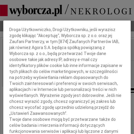
Dbamy o Twoją prywatność
Nekrologi
Odeszli
Poradnik pogrzebowy
Droga Użytkowniczko, Drogi Użytkowniku, jeśli wyrazisz
zgodę klikając "Akceptuję", Wyborcza sp. z o.o. oraz jej
Zaufani Partnerzy, w tym [
874
] Zaufanych Partnerów IAB,
jak również Agora S.A. będąca spółką powiązaną z
Bolesław Klepajczuk
IMIĘ I NAZWISKO:
Wyborcza sp. z o.o., będą przetwarzać Twoje dane
osobowe takie jak adresy IP, adresy e-mail czy
identyfikatory plików cookie lub inne informacje zapisane w
Szczecin
REGION:
tych plikach do celów marketingowych, w szczególności
20.07.2011
DATA EMISJI:
na potrzeby wyświetlania reklam dopasowanych do
Twoich zainteresowań i preferencji w swoich serwisach,
aplikacjach i w Internecie lub personalizacji treści w nich
wyświetlanych. Wyrażenie zgody jest dobrowolne. Jeśli nie
chcesz wyrazić zgody, chcesz ograniczyć jej zakres lub
chcesz wycofać zgodę uprzednio udzieloną przejdź do
„Ustawień Zaawansowanych”.
Bolesław Klepajczuk
Twoje dane osobowe mogą być przetwarzane także do
celów badania i mierzenia informacji dotyczących
funkcjonowania serwisów i aplikacji lub łączone z danymi