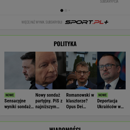
SUBSKRYPCJA
WIĘCEJ NIŻ WYNIK. SUBSKRYBUJ
POLITYKA
Nowy sondaż
Romanowski w
Sensacyjne
partyjny. PiS z
klasztorze?
Deportacja
wyniki sondażu
najniższym
Opus Dei
Ukraińców w
w Ukrainie.
wynikiem od lat
reaguje na
wieku
Wyraźny faworyt
słowa Bodnara
poborowym.
wyborów
Horała uderza
WIADOMOŚCI
w pomysł PiS