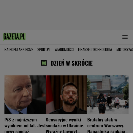
NAJPOPULARNIEJSZE
SPORT.PL
WIADOMOŚCI
FINANSE I TECHNOLOGIA
MOTORYZA
DZIEŃ W SKRÓCIE
PiS z najniższym
Sensacyjne wyniki
Brutalny atak w
wynikiem od lat. Jest
sondażu w Ukrainie.
centrum Warszawy.
nowy sondaż
Wyraźny faworyt
Napastnika szukają