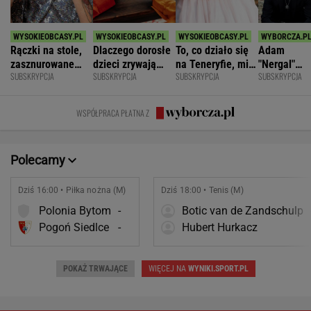
Rączki na stole,
Dlaczego dorosłe
To, co działo się
Adam
zasznurowane
dzieci zrywają
na Teneryfie, mi
"Nergal"
SUBSKRYPCJA
SUBSKRYPCJA
SUBSKRYPCJA
SUBSKRYPCJA
usta. Byłam
kontakt z
się należało. Nie
Darski: Ja
wychowana w
rodzicami?
myślałam, że to
wybieram
dużej dyscyplinie
złe
terapię, a
WSPÓŁPRACA PŁATNA Z
większość
facetów
alkohol
Polecamy
Dziś 16:00 • Piłka nożna (M)
Dziś 18:00 • Tenis (M)
Polonia Bytom
-
Botic van de Zandschulp
Pogoń Siedlce
-
Hubert Hurkacz
POKAŻ TRWAJĄCE
WIĘCEJ NA
WYNIKI.SPORT.PL