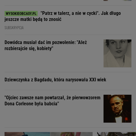
"Patrz w talerz, a nie w cycki". Jak długo
jeszcze matki będą to znosić
SUBSKRYPCJA
Dowódca musiał dać im pozwolenie: "Ależ
rozbierajcie się, kobiety"
Dziewczynka z Bagdadu, która narysowała XXI wiek
"Ojciec zawsze nam powtarzał, że pierwowzorem
Dona Corleone była babcia"