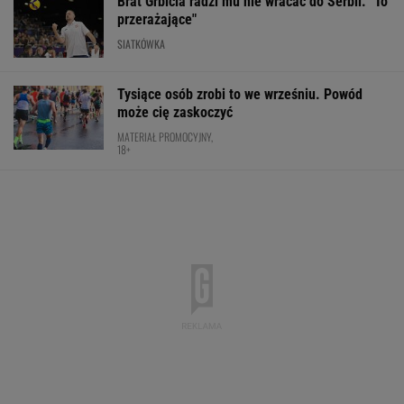
Brat Grbicia radzi mu nie wracać do Serbii. "To
przerażające"
SIATKÓWKA
Tysiące osób zrobi to we wrześniu. Powód
może cię zaskoczyć
MATERIAŁ PROMOCYJNY,
18+