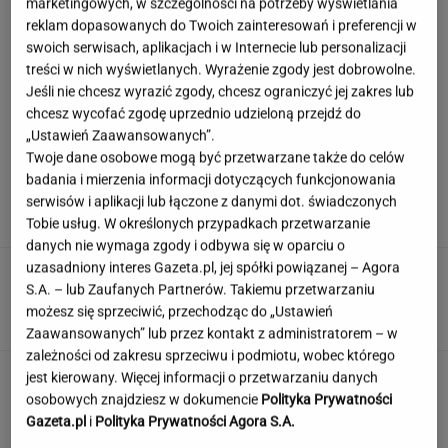
marketingowych, w szczególności na potrzeby wyświetlania
reklam dopasowanych do Twoich zainteresowań i preferencji w
swoich serwisach, aplikacjach i w Internecie lub personalizacji
Syn Stanisława Soyki o ostatnich chwilach
treści w nich wyświetlanych. Wyrażenie zgody jest dobrowolne.
ojca. "Nie było z nim nikogo"
Jeśli nie chcesz wyrazić zgody, chcesz ograniczyć jej zakres lub
chcesz wycofać zgodę uprzednio udzieloną przejdź do
„Ustawień Zaawansowanych”.
Twoje dane osobowe mogą być przetwarzane także do celów
Polka przestrzegano, by nie mówił o chorobie.
badania i mierzenia informacji dotyczących funkcjonowania
"Jestem po przeszczepie"
serwisów i aplikacji lub łączone z danymi dot. świadczonych
Tobie usług. W określonych przypadkach przetwarzanie
danych nie wymaga zgody i odbywa się w oparciu o
uzasadniony interes Gazeta.pl, jej spółki powiązanej – Agora
Wybraliśmy kadry z 15 polskich filmów.
S.A. – lub Zaufanych Partnerów. Takiemu przetwarzaniu
Rozpoznasz tytuły tych produkcji?
możesz się sprzeciwić, przechodząc do „Ustawień
Zaawansowanych” lub przez kontakt z administratorem – w
zależności od zakresu sprzeciwu i podmiotu, wobec którego
Nie czekaj, aż będzie za późno. To może
jest kierowany. Więcej informacji o przetwarzaniu danych
oznaczać, że szkoła przestała służyć dziecku
osobowych znajdziesz w dokumencie
Polityka Prywatności
Gazeta.pl
i
Polityka Prywatności Agora S.A.
MATERIAŁ PROMOCYJNY