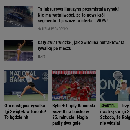
Ta luksusowa limuzyna pozamiatała rynek!
Nie ma wątpliwości, że to nowy król
segmentu. I jeszcze ta oferta - WOW!
MATERIAŁ PROMOCYJNY
Cały świat widział, jak Switolina potraktowała
rywalkę po meczu
TENIS
Oto następna rywalka
Było 4:1, gdy Kamiński
Trzy
Igi Świątek w Toronto!
wszedł na boisko w
i wstrząs u Igi 
To będzie hit
85. minucie. Nagle
Szkoda, że Roig
padły dwa gole
nie widział