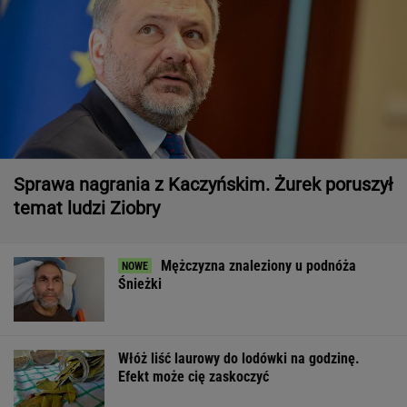
Sprawa nagrania z Kaczyńskim. Żurek poruszył
temat ludzi Ziobry
Mężczyzna znaleziony u podnóża
Śnieżki
Włóż liść laurowy do lodówki na godzinę.
Efekt może cię zaskoczyć