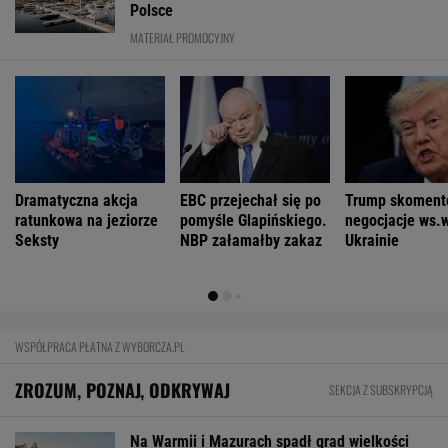
Polsce
MATERIAŁ PROMOCYJNY
Dramatyczna akcja
EBC przejechał się po
Trump skoment
ratunkowa na jeziorze
pomyśle Glapińskiego.
negocjacje ws.
Seksty
NBP załamałby zakaz
Ukrainie
WSPÓŁPRACA PŁATNA Z WYBORCZA.PL
ZROZUM, POZNAJ, ODKRYWAJ
SEKCJA Z SUBSKRYPCJĄ
Na Warmii i Mazurach spadł grad wielkości