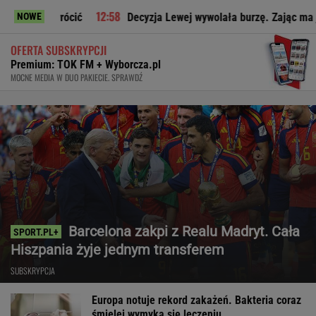
ć
Decyzja Lewej wywolała burzę. Zając ma jasne zdanie o wy
NOWE
OFERTA SUBSKRYPCJI
Premium: TOK FM + Wyborcza.pl
MOCNE MEDIA W DUO PAKIECIE. SPRAWDŹ
Barcelona zakpi z Realu Madryt. Cała
Hiszpania żyje jednym transferem
SUBSKRYPCJA
Europa notuje rekord zakażeń. Bakteria coraz
śmielej wymyka się leczeniu