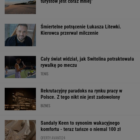
turystów jest coraz mniej"
Śmiertelne potrącenie Łukasza Litewki.
Kierowca przerwał milczenie
Cały świat widział, jak Switolina potraktowała
rywalkę po meczu
TENIS
Rekrutacyjny paradoks na rynku pracy w
Polsce. Z tego nikt nie jest zadowolony
BIZNES
Sandały Keen to synonim wakacyjnego
komfortu - teraz tańsze o niemal 100 zł
OFERTY AVANTI24