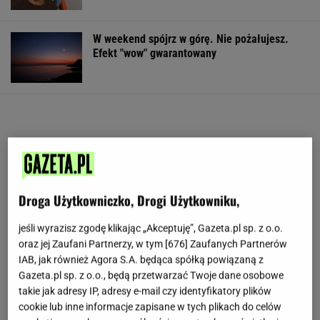
W weekend spójrz w górę. Nie pożałujesz.
Efekt "wow" gwarantowany
Droga Użytkowniczko, Drogi Użytkowniku,
jeśli wyrazisz zgodę klikając „Akceptuję”, Gazeta.pl sp. z o.o.
oraz jej Zaufani Partnerzy, w tym [
676
] Zaufanych Partnerów
IAB, jak również Agora S.A. będąca spółką powiązaną z
Gazeta.pl sp. z o.o., będą przetwarzać Twoje dane osobowe
takie jak adresy IP, adresy e-mail czy identyfikatory plików
cookie lub inne informacje zapisane w tych plikach do celów