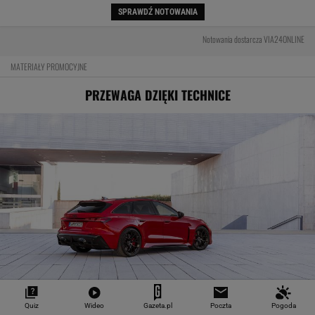
SPRAWDŹ NOTOWANIA
Notowania dostarcza VIA24ONLINE
MATERIAŁY PROMOCYJNE
PRZEWAGA DZIĘKI TECHNICE
Pierwsza taka hybryda w historii Audi Sport. RS
Quiz
Wideo
Gazeta.pl
Poczta
Pogoda