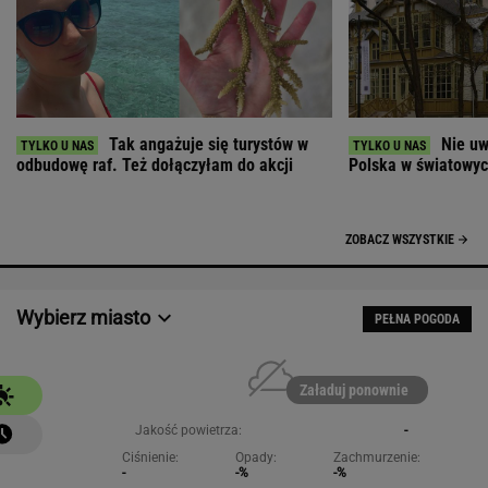
Tak angażuje się turystów w
Nie uw
odbudowę raf. Też dołączyłam do akcji
Polska w światowych
ZOBACZ WSZYSTKIE
Wybierz miasto
PEŁNA POGODA
Załaduj ponownie
Jakość powietrza:
-
Ciśnienie:
Opady:
Zachmurzenie:
-
-%
-%