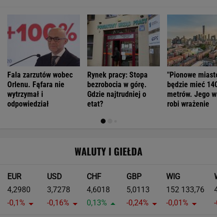
Fala zarzutów wobec
Rynek pracy: Stopa
"Pionowe miast
Orlenu. Fąfara nie
bezrobocia w górę.
będzie mieć 14
wytrzymał i
Gdzie najtrudniej o
metrów. Jego w
odpowiedział
etat?
robi wrażenie
WALUTY I GIEŁDA
EUR
USD
CHF
GBP
WIG
4,2980
3,7278
4,6018
5,0113
152 133,76
-0,1%
-0,16%
0,13%
-0,24%
-0,01%