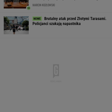
MARCIN KOZŁOWSKI
Brutalny atak przed Złotymi Tarasami.
Policjanci szukają napastnika