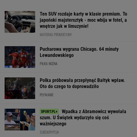
Ten SUV rozdaje karty w klasie premium. To
japoński majstersztyk - moc wbija w fotel, a
wnętrze jak w limuzynie!
MATERIAŁ PROMOCYJNY
Pucharowa wygrana Chicago. 64 minuty
Lewandowskiego
PIŁKA NOŻNA
Polka próbowała przepłynąć Bałtyk wpław.
Oto do czego to doprowadziło
PŁYWANIE
Wpadka z Abramowicz wywołała
szum. U Świątek wydarzyło się coś
ważniejszego
SUBSKRYPCJA