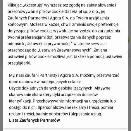
Klikając „Akceptuję” wyrażasz też zgodę na zainstalowanie i
Wakacyjne aktywności a kurzajki. O czym
przechowywanie plików cookie Gazeta.pl sp. z o.o., jej
warto pamiętać, by uniknąć problemu?
Zaufanych Partnerów i Agora S.A. na Twoim urządzeniu
MATERIAŁ PROMOCYJNY
końcowym. Możesz w każdej chwili zmienić swoje preferencje
dotyczące plików cookie, wywołując narzędzie do zarządzania
twoimi preferencjami dot. przetwarzania danych poprzez
KACPER
DANIEL
JAKUB
MICHAŁ
Autorzy:
KOLIBABSKI
MAIKOWSKI
BALCERSKI
TRELA
odnośnik „Ustawienia prywatności ” w stopce serwisu i
przechodząc do „Ustawień Zaawansowanych”. Zmiana
PROBLEMY POLSKICH SIATKARZY
ZNAK Z '30'
WISŁAWA SZYMBORSKA
ustawień plików cookie możliwa jest także za pomocą ustawień
przeglądarki.
LETNIE OKAZJE
My, nasi Zaufani Partnerzy i Agora S.A. możemy przetwarzać
dane osobowe w następujących celach:
Użycie dokładnych danych geolokalizacyjnych. Aktywne
skanowanie charakterystyki urządzenia do celów
identyfikacji. Przechowywanie informacji na urządzeniu lub
dostęp do nich. Spersonalizowane reklamy i treści, pomiar
reklam i treści, badnie odbiorców i ulepszanie usług.
Lista Zaufanych Partnerów