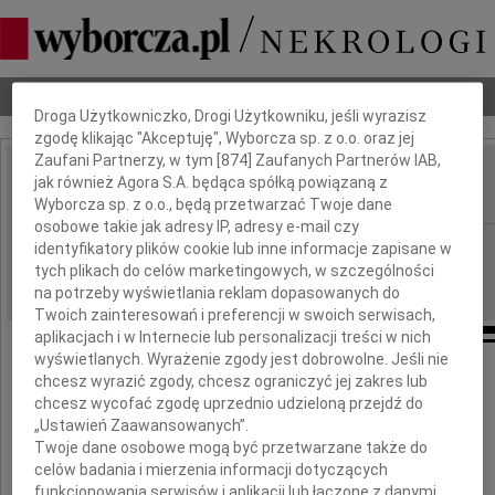
Dbamy o Twoją prywatność
Nekrologi
Odeszli
Poradnik pogrzebowy
Droga Użytkowniczko, Drogi Użytkowniku, jeśli wyrazisz
zgodę klikając "Akceptuję", Wyborcza sp. z o.o. oraz jej
Zaufani Partnerzy, w tym [
874
] Zaufanych Partnerów IAB,
Andrzej Zielke
jak również Agora S.A. będąca spółką powiązaną z
IMIĘ I NAZWISKO:
Wyborcza sp. z o.o., będą przetwarzać Twoje dane
osobowe takie jak adresy IP, adresy e-mail czy
Gdańsk
REGION:
identyfikatory plików cookie lub inne informacje zapisane w
tych plikach do celów marketingowych, w szczególności
19.07.2011
DATA EMISJI:
na potrzeby wyświetlania reklam dopasowanych do
Twoich zainteresowań i preferencji w swoich serwisach,
aplikacjach i w Internecie lub personalizacji treści w nich
wyświetlanych. Wyrażenie zgody jest dobrowolne. Jeśli nie
Wyrazy głębokiego współczucia
chcesz wyrazić zgody, chcesz ograniczyć jej zakres lub
chcesz wycofać zgodę uprzednio udzieloną przejdź do
„Ustawień Zaawansowanych”.
Rodzinie
Twoje dane osobowe mogą być przetwarzane także do
celów badania i mierzenia informacji dotyczących
funkcjonowania serwisów i aplikacji lub łączone z danymi