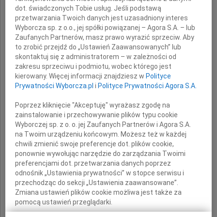
dot. świadczonych Tobie usług. Jeśli podstawą
przetwarzania Twoich danych jest uzasadniony interes
Wyborcza sp. z o.o., jej spółki powiązanej – Agora S.A. – lub
Zaufanych Partnerów, masz prawo wyrazić sprzeciw. Aby
to zrobić przejdź do „Ustawień Zaawansowanych” lub
skontaktuj się z administratorem – w zależności od
Andrzeja Zielke
zakresu sprzeciwu i podmiotu, wobec którego jest
kierowany. Więcej informacji znajdziesz w
Polityce
Prywatności Wyborcza.pl
i
Polityce Prywatności Agora S.A.
kucharza
statku Iceland Cement
Poprzez kliknięcie "Akceptuję" wyrażasz zgodę na
zainstalowanie i przechowywanie plików typu cookie
składają
Wyborczej sp. z o. o. jej Zaufanych Partnerów i Agora S.A.
na Twoim urządzeniu końcowym. Możesz też w każdej
pracownicy firmy
chwili zmienić swoje preferencje dot. plików cookie,
ponownie wywołując narzędzie do zarządzania Twoimi
Inter Marine Sp. z o.o. w Gdyni
preferencjami dot. przetwarzania danych poprzez
odnośnik „Ustawienia prywatności” w stopce serwisu i
przechodząc do sekcji „Ustawienia zaawansowane”.
Zmiana ustawień plików cookie możliwa jest także za
pomocą ustawień przeglądarki.