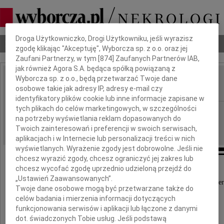
Dbamy o Twoją prywatność
Droga Użytkowniczko, Drogi Użytkowniku, jeśli wyrazisz
Nekrologi
Odeszli
Poradnik pogrzebowy
zgodę klikając "Akceptuję", Wyborcza sp. z o.o. oraz jej
Zaufani Partnerzy, w tym [
874
] Zaufanych Partnerów IAB,
jak również Agora S.A. będąca spółką powiązaną z
Wyborcza sp. z o.o., będą przetwarzać Twoje dane
Bogusław Lisiecki
osobowe takie jak adresy IP, adresy e-mail czy
IMIĘ I NAZWISKO:
identyfikatory plików cookie lub inne informacje zapisane w
tych plikach do celów marketingowych, w szczególności
Warszawa
REGION:
na potrzeby wyświetlania reklam dopasowanych do
07.08.2009
DATA EMISJI:
Twoich zainteresowań i preferencji w swoich serwisach,
aplikacjach i w Internecie lub personalizacji treści w nich
wyświetlanych. Wyrażenie zgody jest dobrowolne. Jeśli nie
chcesz wyrazić zgody, chcesz ograniczyć jej zakres lub
chcesz wycofać zgodę uprzednio udzieloną przejdź do
„Ustawień Zaawansowanych”.
Z głębokim żalem przyjęliśmy wiadomość o śmier
Twoje dane osobowe mogą być przetwarzane także do
celów badania i mierzenia informacji dotyczących
funkcjonowania serwisów i aplikacji lub łączone z danymi
naszego Kolegi
dot. świadczonych Tobie usług. Jeśli podstawą