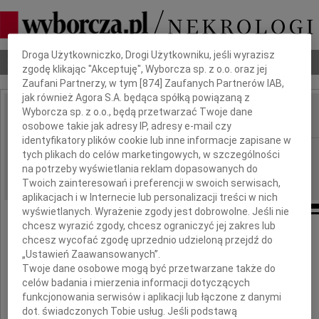
Dbamy o Twoją prywatność
Droga Użytkowniczko, Drogi Użytkowniku, jeśli wyrazisz
Nekrologi
Odeszli
Poradnik pogrzebowy
zgodę klikając "Akceptuję", Wyborcza sp. z o.o. oraz jej
Zaufani Partnerzy, w tym [
874
] Zaufanych Partnerów IAB,
jak również Agora S.A. będąca spółką powiązaną z
Wyborcza sp. z o.o., będą przetwarzać Twoje dane
IMIĘ I NAZWISKO:
osobowe takie jak adresy IP, adresy e-mail czy
identyfikatory plików cookie lub inne informacje zapisane w
Radom
REGION:
tych plikach do celów marketingowych, w szczególności
na potrzeby wyświetlania reklam dopasowanych do
18.07.2011
DATA EMISJI:
Twoich zainteresowań i preferencji w swoich serwisach,
aplikacjach i w Internecie lub personalizacji treści w nich
wyświetlanych. Wyrażenie zgody jest dobrowolne. Jeśli nie
chcesz wyrazić zgody, chcesz ograniczyć jej zakres lub
chcesz wycofać zgodę uprzednio udzieloną przejdź do
Panu
„Ustawień Zaawansowanych”.
Twoje dane osobowe mogą być przetwarzane także do
Karolowi Korczakowi
celów badania i mierzenia informacji dotyczących
funkcjonowania serwisów i aplikacji lub łączone z danymi
dot. świadczonych Tobie usług. Jeśli podstawą