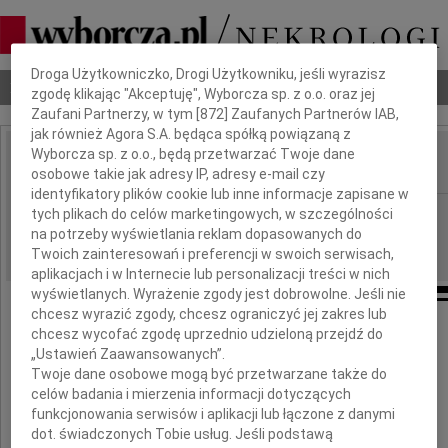
Dbamy o Twoją prywatność
Droga Użytkowniczko, Drogi Użytkowniku, jeśli wyrazisz
Nekrologi
Odeszli
Poradnik pogrzebowy
zgodę klikając "Akceptuję", Wyborcza sp. z o.o. oraz jej
Zaufani Partnerzy, w tym [
872
] Zaufanych Partnerów IAB,
jak również Agora S.A. będąca spółką powiązaną z
Wyborcza sp. z o.o., będą przetwarzać Twoje dane
osobowe takie jak adresy IP, adresy e-mail czy
IMIĘ I NAZWISKO:
identyfikatory plików cookie lub inne informacje zapisane w
Radom
tych plikach do celów marketingowych, w szczególności
REGION:
na potrzeby wyświetlania reklam dopasowanych do
15.07.2011
DATA EMISJI:
Twoich zainteresowań i preferencji w swoich serwisach,
aplikacjach i w Internecie lub personalizacji treści w nich
wyświetlanych. Wyrażenie zgody jest dobrowolne. Jeśli nie
chcesz wyrazić zgody, chcesz ograniczyć jej zakres lub
chcesz wycofać zgodę uprzednio udzieloną przejdź do
Koleżance
„Ustawień Zaawansowanych”.
Twoje dane osobowe mogą być przetwarzane także do
celów badania i mierzenia informacji dotyczących
Dagmarze Figurze
funkcjonowania serwisów i aplikacji lub łączone z danymi
dot. świadczonych Tobie usług. Jeśli podstawą
i Jej Rodzinie