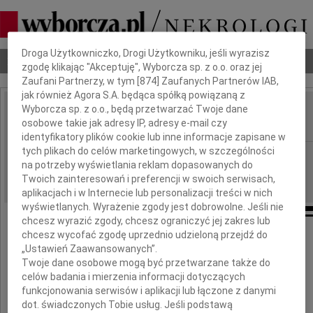
Dbamy o Twoją prywatność
Droga Użytkowniczko, Drogi Użytkowniku, jeśli wyrazisz
Nekrologi
Odeszli
Poradnik pogrzebowy
zgodę klikając "Akceptuję", Wyborcza sp. z o.o. oraz jej
Zaufani Partnerzy, w tym [
874
] Zaufanych Partnerów IAB,
jak również Agora S.A. będąca spółką powiązaną z
Wyborcza sp. z o.o., będą przetwarzać Twoje dane
Jerzy Lelek
osobowe takie jak adresy IP, adresy e-mail czy
IMIĘ I NAZWISKO:
identyfikatory plików cookie lub inne informacje zapisane w
tych plikach do celów marketingowych, w szczególności
Kraków
REGION:
na potrzeby wyświetlania reklam dopasowanych do
15.07.2011
DATA EMISJI:
Twoich zainteresowań i preferencji w swoich serwisach,
aplikacjach i w Internecie lub personalizacji treści w nich
wyświetlanych. Wyrażenie zgody jest dobrowolne. Jeśli nie
chcesz wyrazić zgody, chcesz ograniczyć jej zakres lub
chcesz wycofać zgodę uprzednio udzieloną przejdź do
W dniu 11 lipca 2011 roku, w wieku 59 lat,
„Ustawień Zaawansowanych”.
Twoje dane osobowe mogą być przetwarzane także do
odszedł od nas nagle
celów badania i mierzenia informacji dotyczących
funkcjonowania serwisów i aplikacji lub łączone z danymi
dot. świadczonych Tobie usług. Jeśli podstawą