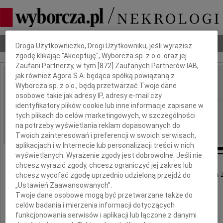
Dbamy o Twoją prywatność
Nekrologi
Odeszli
Poradnik pogrzebowy
Droga Użytkowniczko, Drogi Użytkowniku, jeśli wyrazisz
zgodę klikając "Akceptuję", Wyborcza sp. z o.o. oraz jej
Zaufani Partnerzy, w tym [
872
] Zaufanych Partnerów IAB,
jak również Agora S.A. będąca spółką powiązaną z
Zbigniew Kotynia
Wyborcza sp. z o.o., będą przetwarzać Twoje dane
IMIĘ I NAZWISKO:
osobowe takie jak adresy IP, adresy e-mail czy
identyfikatory plików cookie lub inne informacje zapisane w
cała Polska
REGION:
tych plikach do celów marketingowych, w szczególności
15.07.2011
na potrzeby wyświetlania reklam dopasowanych do
DATA EMISJI:
Twoich zainteresowań i preferencji w swoich serwisach,
aplikacjach i w Internecie lub personalizacji treści w nich
wyświetlanych. Wyrażenie zgody jest dobrowolne. Jeśli nie
chcesz wyrazić zgody, chcesz ograniczyć jej zakres lub
Z głębokim smutkiem zawiadamiamy, że w dniu 11 lipca 
chcesz wycofać zgodę uprzednio udzieloną przejdź do
„Ustawień Zaawansowanych”.
zmarł przeżywszy 88 lat
Twoje dane osobowe mogą być przetwarzane także do
celów badania i mierzenia informacji dotyczących
funkcjonowania serwisów i aplikacji lub łączone z danymi