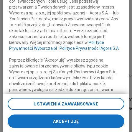
dot. świadczonych Tobie usług. Jeśli podstawą
przetwarzania Twoich danych jest uzasadniony interes
Wyborcza sp. z o.o., jej spółki powiązanej – Agora S.A. – lub
Zaufanych Partnerów, masz prawo wyrazić sprzeciw. Aby
to zrobić przejdź do „Ustawień Zaawansowanych” lub
mgr inż. budownictwa
skontaktuj się z administratorem – w zależności od
zakresu sprzeciwu i podmiotu, wobec którego jest
Zbigniew Kotynia
kierowany. Więcej informacji znajdziesz w
Polityce
Prywatności Wyborcza.pl
i
Polityce Prywatności Agora S.A.
najukochańszy Mąż, Tato, Teść i Dziadzio
Poprzez kliknięcie "Akceptuję" wyrażasz zgodę na
zainstalowanie i przechowywanie plików typu cookie
żołnierz Armii Krajowej
Wyborczej sp. z o. o. jej Zaufanych Partnerów i Agora S.A.
wieloletni kierownik pracowni konstrukcyjnej Bipron
na Twoim urządzeniu końcowym. Możesz też w każdej
chwili zmienić swoje preferencje dot. plików cookie,
ponownie wywołując narzędzie do zarządzania Twoimi
Nabożeństwo żałobne odprawione zostanie
preferencjami dot. przetwarzania danych poprzez
w poniedziałek 18 lipca 2011 roku o godz. 13.0
odnośnik „Ustawienia prywatności” w stopce serwisu i
USTAWIENIA ZAAWANSOWANE
przechodząc do sekcji „Ustawienia zaawansowane”.
w kaplicy na Cmentarzu Rakowickim w Krakowi
Zmiana ustawień plików cookie możliwa jest także za
po czym nastąpi odprowadzenie Zmarłego
pomocą ustawień przeglądarki.
AKCEPTUJĘ
na miejsce wiecznego spoczynku
My, nasi Zaufani Partnerzy i Agora S.A. możemy