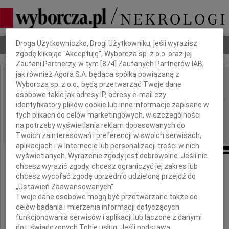
Dbamy o Twoją prywatność
Nekrologi
Odeszli
Poradnik pogrzebowy
Droga Użytkowniczko, Drogi Użytkowniku, jeśli wyrazisz
zgodę klikając "Akceptuję", Wyborcza sp. z o.o. oraz jej
Zaufani Partnerzy, w tym [
874
] Zaufanych Partnerów IAB,
jak również Agora S.A. będąca spółką powiązaną z
Wyborcza sp. z o.o., będą przetwarzać Twoje dane
IMIĘ I NAZWISKO:
osobowe takie jak adresy IP, adresy e-mail czy
identyfikatory plików cookie lub inne informacje zapisane w
Gdańsk
REGION:
tych plikach do celów marketingowych, w szczególności
13.07.2011
DATA EMISJI:
na potrzeby wyświetlania reklam dopasowanych do
Twoich zainteresowań i preferencji w swoich serwisach,
aplikacjach i w Internecie lub personalizacji treści w nich
wyświetlanych. Wyrażenie zgody jest dobrowolne. Jeśli nie
chcesz wyrazić zgody, chcesz ograniczyć jej zakres lub
chcesz wycofać zgodę uprzednio udzieloną przejdź do
Panu
„Ustawień Zaawansowanych”.
Twoje dane osobowe mogą być przetwarzane także do
celów badania i mierzenia informacji dotyczących
Tomaszowi Jastrząbkowi
funkcjonowania serwisów i aplikacji lub łączone z danymi
dot. świadczonych Tobie usług. Jeśli podstawą