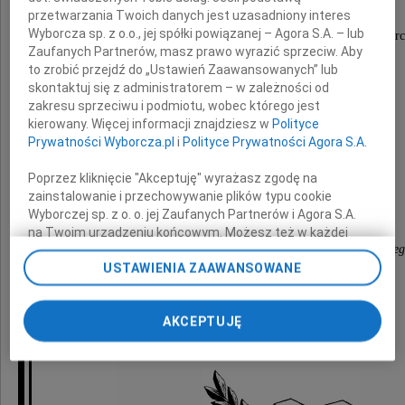
przetwarzania Twoich danych jest uzasadniony interes
Wyborcza sp. z o.o., jej spółki powiązanej – Agora S.A. – lub
wyrazy głębokiego współczucia z powodu śmierc
Zaufanych Partnerów, masz prawo wyrazić sprzeciw. Aby
to zrobić przejdź do „Ustawień Zaawansowanych” lub
skontaktuj się z administratorem – w zależności od
Taty
zakresu sprzeciwu i podmiotu, wobec którego jest
kierowany. Więcej informacji znajdziesz w
Polityce
Prywatności Wyborcza.pl
i
Polityce Prywatności Agora S.A.
składają
Poprzez kliknięcie "Akceptuję" wyrażasz zgodę na
zainstalowanie i przechowywanie plików typu cookie
Wyborczej sp. z o. o. jej Zaufanych Partnerów i Agora S.A.
Dziekan, Rada Wydziału i pracownicy
na Twoim urządzeniu końcowym. Możesz też w każdej
Wydziału Ekonomicznego Uniwersytetu Gdańskie
chwili zmienić swoje preferencje dot. plików cookie,
USTAWIENIA ZAAWANSOWANE
ponownie wywołując narzędzie do zarządzania Twoimi
preferencjami dot. przetwarzania danych poprzez
odnośnik „Ustawienia prywatności” w stopce serwisu i
AKCEPTUJĘ
przechodząc do sekcji „Ustawienia zaawansowane”.
Zmiana ustawień plików cookie możliwa jest także za
pomocą ustawień przeglądarki.
My, nasi Zaufani Partnerzy i Agora S.A. możemy