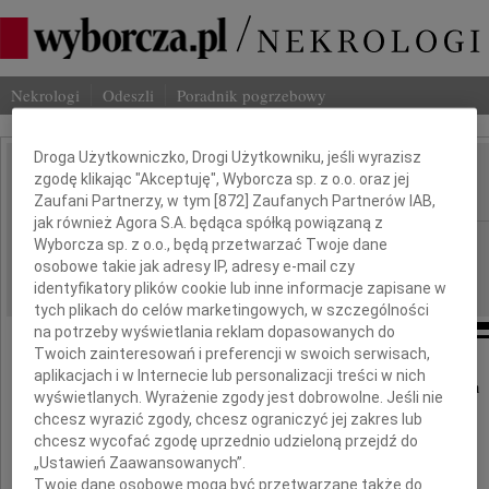
Nekrologi
Odeszli
Poradnik pogrzebowy
Dbamy o Twoją prywatność
Droga Użytkowniczko, Drogi Użytkowniku, jeśli wyrazisz
Stanisław Szwankowski
zgodę klikając "Akceptuję", Wyborcza sp. z o.o. oraz jej
IMIĘ I NAZWISKO:
Zaufani Partnerzy, w tym [
872
] Zaufanych Partnerów IAB,
jak również Agora S.A. będąca spółką powiązaną z
Gdańsk
Wyborcza sp. z o.o., będą przetwarzać Twoje dane
REGION:
osobowe takie jak adresy IP, adresy e-mail czy
12.07.2011
DATA EMISJI:
identyfikatory plików cookie lub inne informacje zapisane w
tych plikach do celów marketingowych, w szczególności
na potrzeby wyświetlania reklam dopasowanych do
Twoich zainteresowań i preferencji w swoich serwisach,
aplikacjach i w Internecie lub personalizacji treści w nich
11 lipca 2011 roku odszedł nasz drogi Kolega
wyświetlanych. Wyrażenie zgody jest dobrowolne. Jeśli nie
chcesz wyrazić zgody, chcesz ograniczyć jej zakres lub
chcesz wycofać zgodę uprzednio udzieloną przejdź do
„Ustawień Zaawansowanych”.
Prof. dr hab.
Twoje dane osobowe mogą być przetwarzane także do