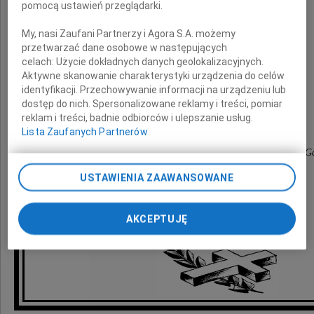
pomocą ustawień przeglądarki.
Pozostanie na zawsze w naszej pamięci.
My, nasi Zaufani Partnerzy i Agora S.A. możemy
Łączymy się w smutku z
przetwarzać dane osobowe w następujących
celach:
Użycie dokładnych danych geolokalizacyjnych.
Aktywne skanowanie charakterystyki urządzenia do celów
Żoną i Córką
identyfikacji. Przechowywanie informacji na urządzeniu lub
dostęp do nich. Spersonalizowane reklamy i treści, pomiar
reklam i treści, badnie odbiorców i ulepszanie usług.
Lista Zaufanych Partnerów
Dziekan i Rada Wydziału Ekonomicznego Uniwersytetu G
USTAWIENIA ZAAWANSOWANE
AKCEPTUJĘ