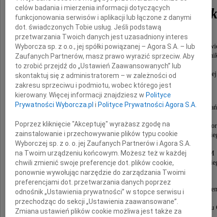
celów badania i mierzenia informacji dotyczących
Stanisław Szwankowsk
funkcjonowania serwisów i aplikacji lub łączone z danymi
dot. świadczonych Tobie usług. Jeśli podstawą
przetwarzania Twoich danych jest uzasadniony interes
Wyborcza sp. z o.o., jej spółki powiązanej – Agora S.A. – lub
wspaniały, serdeczny Człowiek, wybitny Naukowi
i Nauczyciel Akademicki, Przyjaciel współpracowni
Zaufanych Partnerów, masz prawo wyrazić sprzeciw. Aby
podziwiany i szanowany przez studentów,
to zrobić przejdź do „Ustawień Zaawansowanych” lub
całym sercem oddany społeczności akademickiej
skontaktuj się z administratorem – w zależności od
Wydziału Ekonomicznego.
zakresu sprzeciwu i podmiotu, wobec którego jest
kierowany. Więcej informacji znajdziesz w
Polityce
Prywatności Wyborcza.pl
i
Polityce Prywatności Agora S.A.
Dziekan Wydziału Ekonomicznego Uniwersytetu Gdań
w latach 2002-2008.
Poprzez kliknięcie "Akceptuję" wyrażasz zgodę na
Zastępca Dyrektora Instytutu Transportu i Handlu Mor
zainstalowanie i przechowywanie plików typu cookie
Wydziału Ekonomicznego Uniwersytety Gdańskie
Wyborczej sp. z o. o. jej Zaufanych Partnerów i Agora S.A.
w latach 1999-2002,
na Twoim urządzeniu końcowym. Możesz też w każdej
Kierownik Zakładu Handlu Morskiego ITiHM
chwili zmienić swoje preferencje dot. plików cookie,
Wydziału Ekonomicznego Uniwersytetu Gdańskie
w latach 1995-1999.
ponownie wywołując narzędzie do zarządzania Twoimi
preferencjami dot. przetwarzania danych poprzez
Odznaczony Złotym Krzyżem Zasługi, Srebrnym Krzyżem
odnośnik „Ustawienia prywatności” w stopce serwisu i
Medalem Komisji Edukacji Narodowej.
przechodząc do sekcji „Ustawienia zaawansowane”.
Wyróżniany wielokrotnie Nagrodami Rektora Uniwersytetu 
Zmiana ustawień plików cookie możliwa jest także za