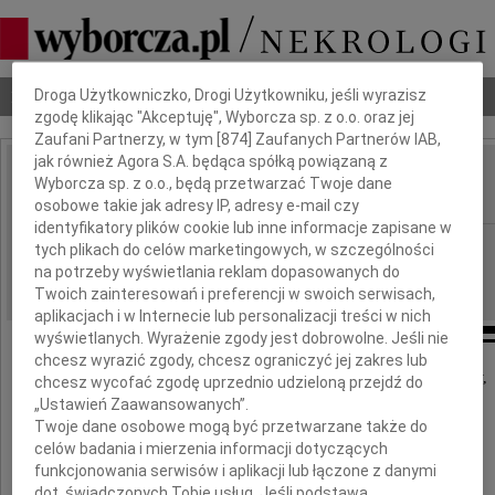
Dbamy o Twoją prywatność
Nekrologi
Odeszli
Poradnik pogrzebowy
Droga Użytkowniczko, Drogi Użytkowniku, jeśli wyrazisz
zgodę klikając "Akceptuję", Wyborcza sp. z o.o. oraz jej
Zaufani Partnerzy, w tym [
874
] Zaufanych Partnerów IAB,
jak również Agora S.A. będąca spółką powiązaną z
Gertruda Bielewicz
Wyborcza sp. z o.o., będą przetwarzać Twoje dane
IMIĘ I NAZWISKO:
osobowe takie jak adresy IP, adresy e-mail czy
identyfikatory plików cookie lub inne informacje zapisane w
Poznań
REGION:
tych plikach do celów marketingowych, w szczególności
na potrzeby wyświetlania reklam dopasowanych do
06.07.2011
DATA EMISJI:
Twoich zainteresowań i preferencji w swoich serwisach,
aplikacjach i w Internecie lub personalizacji treści w nich
wyświetlanych. Wyrażenie zgody jest dobrowolne. Jeśli nie
chcesz wyrazić zgody, chcesz ograniczyć jej zakres lub
Z głębokim smutkiem i żalem zawiadamiamy,
chcesz wycofać zgodę uprzednio udzieloną przejdź do
że dnia 4 lipca 2011 roku zmarła
„Ustawień Zaawansowanych”.
nasza kochana Mama, Babcia i Prababcia
Twoje dane osobowe mogą być przetwarzane także do
celów badania i mierzenia informacji dotyczących
funkcjonowania serwisów i aplikacji lub łączone z danymi
dot. świadczonych Tobie usług. Jeśli podstawą