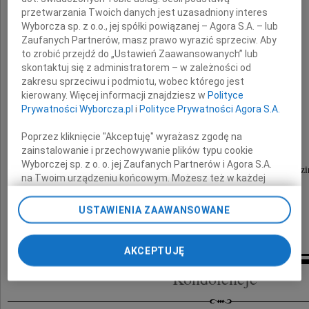
przetwarzania Twoich danych jest uzasadniony interes
Wyborcza sp. z o.o., jej spółki powiązanej – Agora S.A. – lub
Zaufanych Partnerów, masz prawo wyrazić sprzeciw. Aby
Gertruda Bielewicz
to zrobić przejdź do „Ustawień Zaawansowanych” lub
skontaktuj się z administratorem – w zależności od
z domu Młynowska
zakresu sprzeciwu i podmiotu, wobec którego jest
kierowany. Więcej informacji znajdziesz w
Polityce
"Tudzia"
Prywatności Wyborcza.pl
i
Polityce Prywatności Agora S.A.
Odeszła od nas Osoba wielkiego serca,
Poprzez kliknięcie "Akceptuję" wyrażasz zgodę na
pełna miłości i życzliwości.
zainstalowanie i przechowywanie plików typu cookie
Wyborczej sp. z o. o. jej Zaufanych Partnerów i Agora S.A.
Pogrzeb odbędzie się w piątek, 8 lipca 2011 roku o godzi
na Twoim urządzeniu końcowym. Możesz też w każdej
na Cmentarzu Junikowskim w Poznaniu.
chwili zmienić swoje preferencje dot. plików cookie,
O czym zawiadamia pogrążona w smutku
ponownie wywołując narzędzie do zarządzania Twoimi
USTAWIENIA ZAAWANSOWANE
preferencjami dot. przetwarzania danych poprzez
rodzina
odnośnik „Ustawienia prywatności” w stopce serwisu i
przechodząc do sekcji „Ustawienia zaawansowane”.
AKCEPTUJĘ
Zmiana ustawień plików cookie możliwa jest także za
Kondolencje
pomocą ustawień przeglądarki.
My, nasi Zaufani Partnerzy i Agora S.A. możemy