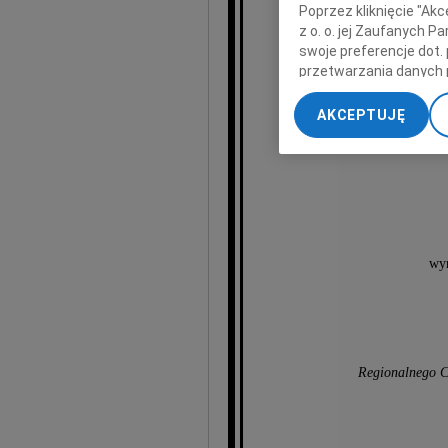
Poprzez kliknięcie "Ak
Sabi
z o. o. jej Zaufanych 
swoje preferencje dot.
przetwarzania danych 
„Ustawienia zaawansow
AKCEPTUJĘ
My, nasi Zaufani Part
dokładnych danych geol
Przechowywanie informa
treści, badnie odbiorcó
wyr
Regionalnego C