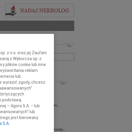
 nekrologów i wspomnień
zwisko lub numer ogłoszenia:
. z o.o. oraz jej Zaufani
ązaną z Wyborcza sp. z
ry plików cookie lub inne
+ szukanie zaawansowane
wyświetlania reklam
ernecie lub
KROLOGI
sz wyrazić zgody, chcesz
ra Korony
07.08.2026
Wrocław
 Zaawansowanych”.
bokim żalem i smutkiem przyjęliśmy...
 dotyczących
a Wróbel
06.08.2026
Wrocław
li podstawą
mu Przyjacielowi Michałowi Łuczakowi...
nej – Agora S.A. – lub
8.2026
Wrocław
aawansowanych” lub
 Ciskowskiej wyrazy najgłębszego...
rego jest kierowany.
7.2026
Wrocław
a S.A.
Sędziemu Januszowi Kaspryszynowi wyrazy...