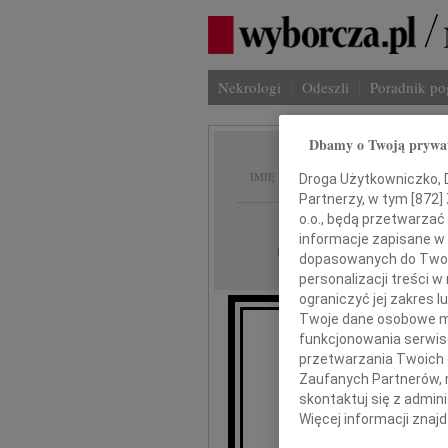
Nekrologi
Odeszli
Poradnik p
Dbamy o Twoją prywa
Sabina
IMIĘ I NAZWISKO:
Droga Użytkowniczko, Dr
Partnerzy, w tym [
872
]
o.o., będą przetwarzać 
Wrocław
REGION:
informacje zapisane w
13.11.2009
DATA EMISJI:
dopasowanych do Twoich
personalizacji treści 
ograniczyć jej zakres
Twoje dane osobowe mo
funkcjonowania serwisó
przetwarzania Twoich da
przy
Zaufanych Partnerów, 
skontaktuj się z admin
Więcej informacji znaj
pr