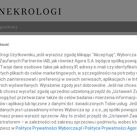
ogrzebowy
Szukaj
tność
 Kotlarek-Haus
Imię i na
ogi Użytkowniku, jeśli wyrazisz zgodę klikając "Akceptuję", Wyborcza sp
 Zaufanych Partnerów IAB, jak również Agora S.A. będąca spółką powi
Twoje dane osobowe takie jak adresy IP, adresy e-mail czy identyfikato
 tych plikach do celów marketingowych, w szczególności na potrzeby 
 zainteresowań i preferencji w swoich serwisach, aplikacjach i w Int
INNE NE
w nich wyświetlanych. Wyrażenie zgody jest dobrowolne. Jeśli nie chce
Barba
 lub chcesz wycofać zgodę uprzednio udzieloną przejdź do „Ustawień
Z głę
gą być przetwarzane także do celów badania i mierzenia informacji
Lucyn
w i aplikacji lub łączone z danymi dot. świadczonych Tobie usług. Jeś
Z wielkim żalem
Nasze
nych jest uzasadniony interes Wyborcza sp. z o.o., jej spółki powiąza
jęliśmy wiadomość o śmierci
06.0
masz prawo wyrazić sprzeciw. Aby to zrobić przejdź do „Ustawień Z
Annie
istratorem – w zależności od zakresu sprzeciwu i podmiotu, wobec któ
31.0
dziesz w
Polityce Prywatności Wyborcza.pl
i
Polityce Prywatności Agor
of. dr hab. n. med.
Panu 