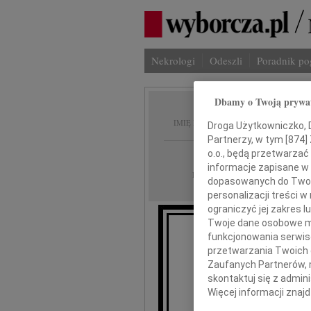
Nekrologi
Odeszli
Poradnik p
Dbamy o Twoją prywa
Sabina
IMIĘ I NAZWISKO:
Droga Użytkowniczko, Dr
Partnerzy, w tym [
874
]
cała Polska
o.o., będą przetwarzać 
REGION:
informacje zapisane w
13.11.2009
DATA EMISJI:
dopasowanych do Twoich
personalizacji treści 
ograniczyć jej zakres
Twoje dane osobowe mo
funkcjonowania serwisó
Z gł
przetwarzania Twoich da
że 1
Zaufanych Partnerów, 
skontaktuj się z admin
pro
Więcej informacji znaj