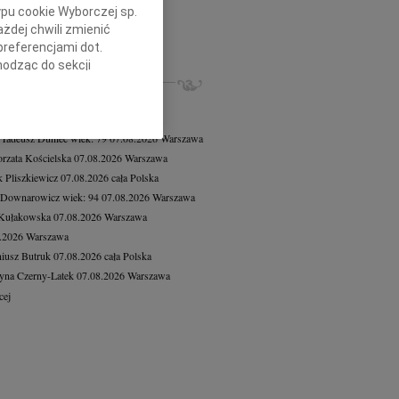
8.2026
cała Polska
ypu cookie Wyborczej sp.
e Mielnickiej oraz Jej Najbliższym...
żdej chwili zmienić
preferencjami dot.
cej
hodząc do sekcji
ZE NEKROLOGI, KONDOLENCJE
stawień przeglądarki.
8.2026
Warszawa
8.2026
Warszawa
h celach:
Użycie
lów identyfikacji.
 Tadeusz Duniec
wiek: 79
07.08.2026
Warszawa
ści, pomiar reklam i
rzata Kościelska
07.08.2026
Warszawa
 Pliszkiewicz
07.08.2026
cała Polska
 Downarowicz
wiek: 94
07.08.2026
Warszawa
 Kułakowska
07.08.2026
Warszawa
8.2026
Warszawa
iusz Butruk
07.08.2026
cała Polska
yna Czerny-Latek
07.08.2026
Warszawa
cej