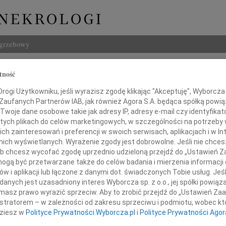
ogrzebowy
Szukaj
tność
 Kotlarek-Haus
Imię i na
ogi Użytkowniku, jeśli wyrazisz zgodę klikając "Akceptuję", Wyborcza sp
 Zaufanych Partnerów IAB, jak również Agora S.A. będąca spółką powi
Twoje dane osobowe takie jak adresy IP, adresy e-mail czy identyfikato
 tych plikach do celów marketingowych, w szczególności na potrzeby 
 zainteresowań i preferencji w swoich serwisach, aplikacjach i w Int
INNE NE
w nich wyświetlanych. Wyrażenie zgody jest dobrowolne. Jeśli nie chce
Eugen
 lub chcesz wycofać zgodę uprzednio udzieloną przejdź do „Ustawień
Z głę
gą być przetwarzane także do celów badania i mierzenia informacji
Zenon
w i aplikacji lub łączone z danymi dot. świadczonych Tobie usług. Jeś
ębokim żalem zawiadamiamy,
Z pow
nych jest uzasadniony interes Wyborcza sp. z o.o., jej spółki powiąza
0 listopada 2009 roku zmarła
Wacł
masz prawo wyrazić sprzeciw. Aby to zrobić przejdź do „Ustawień Z
Z głę
istratorem – w zależności od zakresu sprzeciwu i podmiotu, wobec któ
Andr
fesor dr hab. med.
dziesz w
Polityce Prywatności Wyborcza.pl
i
Polityce Prywatności Agor
Z głę