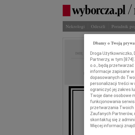
Nekrologi
Odeszli
Poradnik p
Dbamy o Twoją prywa
Droga Użytkowniczko, Dr
IMIĘ I NAZWISKO:
Partnerzy, w tym [
874
]
Warszawa
REGION:
o.o., będą przetwarzać 
informacje zapisane w
12.08.2009
DATA EMISJI:
dopasowanych do Twoich
personalizacji treści 
ograniczyć jej zakres
Twoje dane osobowe mo
funkcjonowania serwisó
przetwarzania Twoich da
Zaufanych Partnerów, 
skontaktuj się z admin
Więcej informacji znaj
Wojci