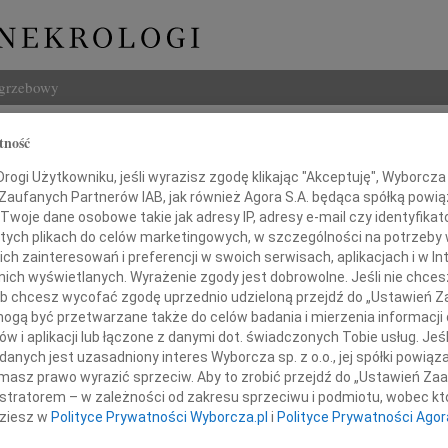
ogrzebowy
Szukaj
tność
Imię i na
ogi Użytkowniku, jeśli wyrazisz zgodę klikając "Akceptuję", Wyborcza sp
 Zaufanych Partnerów IAB, jak również Agora S.A. będąca spółką powi
Twoje dane osobowe takie jak adresy IP, adresy e-mail czy identyfikato
 tych plikach do celów marketingowych, w szczególności na potrzeby 
 zainteresowań i preferencji w swoich serwisach, aplikacjach i w Int
INNE NE
w nich wyświetlanych. Wyrażenie zgody jest dobrowolne. Jeśli nie chce
Asia
 lub chcesz wycofać zgodę uprzednio udzieloną przejdź do „Ustawień
Asia 
gą być przetwarzane także do celów badania i mierzenia informacji
w i aplikacji lub łączone z danymi dot. świadczonych Tobie usług. Jeś
Małgo
Koledze
Z żal
nych jest uzasadniony interes Wyborcza sp. z o.o., jej spółki powiąza
masz prawo wyrazić sprzeciw. Aby to zrobić przejdź do „Ustawień Z
Janus
Mecenasowi
istratorem – w zależności od zakresu sprzeciwu i podmiotu, wobec któ
Janus
dziesz w
Polityce Prywatności Wyborcza.pl
i
Polityce Prywatności Agor
Wacła
echowi Jankowskiemu
W dni