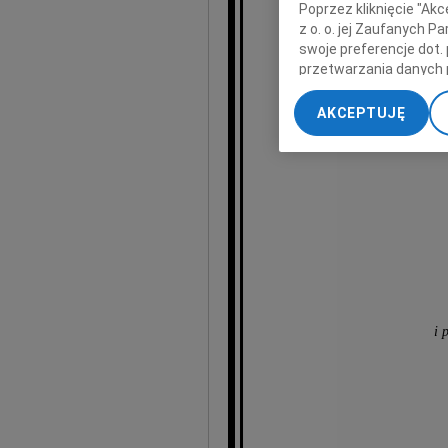
Poprzez kliknięcie "Ak
z o. o. jej Zaufanych 
swoje preferencje dot.
naj
przetwarzania danych 
„Ustawienia zaawansow
AKCEPTUJĘ
My, nasi Zaufani Part
dokładnych danych geol
Przechowywanie informa
treści, badnie odbiorcó
i 