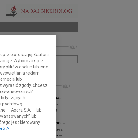
 nekrologów i wspomnień
zwisko lub numer ogłoszenia:
. z o.o. oraz jej Zaufani
ązaną z Wyborcza sp. z
ry plików cookie lub inne
+ szukanie zaawansowane
wyświetlania reklam
ernecie lub
KROLOGI
sz wyrazić zgody, chcesz
 Kułakowska
07.08.2026
Warszawa
 Zaawansowanych”.
Kułakowska 8 czerwca 1984 - 9 sierpnia...
 dotyczących
li podstawą
rzata Kościelska
07.08.2026
Warszawa
em żegnam prof. Małgorzatę Kościelską...
nej – Agora S.A. – lub
aawansowanych” lub
z Goetze
07.08.2026
Warszawa
rego jest kierowany.
z Goetze adwokat 9 lat bez Ciebie Bożenna...
a S.A.
wa Stec-Myśliwska
07.08.2026
Warszawa
u 4 sierpnia 2026 roku zmarła przeżywszy...