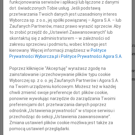
funkcjonowania serwisów i aplikacji lub łączone z danymi
dot. świadczonych Tobie usług. Jeśli podstawą
inż.
przetwarzania Twoich danych jest uzasadniony interes
Włodzimierza Figla
Wyborcza sp. z o.o., jej spółki powiązanej – Agora S.A. – lub
Zaufanych Partnerów, masz prawo wyrazić sprzeciw. Aby
to zrobić przejdź do „Ustawień Zaawansowanych” lub
skontaktuj się z administratorem – w zależności od
zakresu sprzeciwu i podmiotu, wobec którego jest
byłego pracownika i Dyrektora Biporcemwap SA w Kr
kierowany. Więcej informacji znajdziesz w
Polityce
jednego z założycieli Stowarzyszenia Producentów Ce
Prywatności Wyborcza.pl
i
Polityce Prywatności Agora S.A.
wieloletniego pracownika Biura SPC,
Poprzez kliknięcie "Akceptuję" wyrażasz zgodę na
wspaniałego Kolegi, który zawsze potrafił doświadcz
zainstalowanie i przechowywanie plików typu cookie
dobrą radą i poetycką puentą pomagać wszystkim
Wyborczej sp. z o. o. jej Zaufanych Partnerów i Agora S.A.
na Twoim urządzeniu końcowym. Możesz też w każdej
z którymi się spotykał i pracował.
chwili zmienić swoje preferencje dot. plików cookie,
ponownie wywołując narzędzie do zarządzania Twoimi
preferencjami dot. przetwarzania danych poprzez
Rodzinie Zmarłego
odnośnik „Ustawienia prywatności” w stopce serwisu i
przechodząc do sekcji „Ustawienia zaawansowane”.
Zmiana ustawień plików cookie możliwa jest także za
pomocą ustawień przeglądarki.
składamy wyrazy głębokiego współczucia