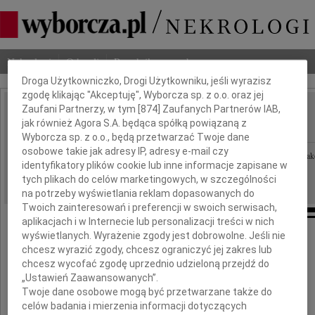
Dbamy o Twoją prywatność
Nekrologi
Odeszli
Poradnik pogrzebowy
Droga Użytkowniczko, Drogi Użytkowniku, jeśli wyrazisz
zgodę klikając "Akceptuję", Wyborcza sp. z o.o. oraz jej
Zaufani Partnerzy, w tym [
874
] Zaufanych Partnerów IAB,
Włodzimierz Figiel
jak również Agora S.A. będąca spółką powiązaną z
IMIĘ I NAZWISKO:
Wyborcza sp. z o.o., będą przetwarzać Twoje dane
osobowe takie jak adresy IP, adresy e-mail czy
Katowice, Opole, Lublin, Kielce, Bydgoszcz, Warszawa, Krak
REGION:
identyfikatory plików cookie lub inne informacje zapisane w
24.06.2011
DATA EMISJI:
tych plikach do celów marketingowych, w szczególności
na potrzeby wyświetlania reklam dopasowanych do
Twoich zainteresowań i preferencji w swoich serwisach,
aplikacjach i w Internecie lub personalizacji treści w nich
wyświetlanych. Wyrażenie zgody jest dobrowolne. Jeśli nie
chcesz wyrazić zgody, chcesz ograniczyć jej zakres lub
chcesz wycofać zgodę uprzednio udzieloną przejdź do
Z głębokim żalem i smutkiem
„Ustawień Zaawansowanych”.
przyjęliśmy wiadomość o śmierci
Twoje dane osobowe mogą być przetwarzane także do
celów badania i mierzenia informacji dotyczących