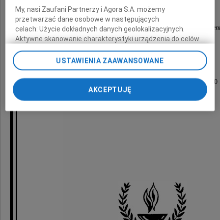
My, nasi Zaufani Partnerzy i Agora S.A. możemy
przetwarzać dane osobowe w następujących
przyjaciele ze Stowarzyszenia Producentów Cemen
celach:
Użycie dokładnych danych geolokalizacyjnych.
Aktywne skanowanie charakterystyki urządzenia do celów
identyfikacji. Przechowywanie informacji na urządzeniu lub
dostęp do nich. Spersonalizowane reklamy i treści, pomiar
USTAWIENIA ZAAWANSOWANE
reklam i treści, badnie odbiorców i ulepszanie usług.
Ceremonia pogrzebowa odbędzie się
Lista Zaufanych Partnerów
w dniu 27 czerwca 2011 roku o godzinie 12.00
AKCEPTUJĘ
na cmentarzu parafialnym w Wadowicach.