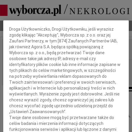
Dbamy o Twoją prywatność
Nekrologi
Odeszli
Poradnik pogrzebowy
Droga Użytkowniczko, Drogi Użytkowniku, jeśli wyrazisz
zgodę klikając "Akceptuję", Wyborcza sp. z o.o. oraz jej
Zaufani Partnerzy, w tym [
874
] Zaufanych Partnerów IAB,
jak również Agora S.A. będąca spółką powiązaną z
Albin Klementowski
IMIĘ I NAZWISKO:
Wyborcza sp. z o.o., będą przetwarzać Twoje dane
osobowe takie jak adresy IP, adresy e-mail czy
identyfikatory plików cookie lub inne informacje zapisane w
Warszawa
REGION:
tych plikach do celów marketingowych, w szczególności
10.08.2009
DATA EMISJI:
na potrzeby wyświetlania reklam dopasowanych do
Twoich zainteresowań i preferencji w swoich serwisach,
aplikacjach i w Internecie lub personalizacji treści w nich
wyświetlanych. Wyrażenie zgody jest dobrowolne. Jeśli nie
chcesz wyrazić zgody, chcesz ograniczyć jej zakres lub
chcesz wycofać zgodę uprzednio udzieloną przejdź do
Z głębokim żalem zawiadamiamy,
„Ustawień Zaawansowanych”.
że w dniu 6 sierpnia 2009 roku odszedł od nas,
Twoje dane osobowe mogą być przetwarzane także do
celów badania i mierzenia informacji dotyczących
przeżywszy 72 lata,
funkcjonowania serwisów i aplikacji lub łączone z danymi