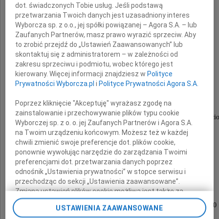
nasz ukochany Mąż, Ojciec, Teść i Dziadek
dot. świadczonych Tobie usług. Jeśli podstawą
przetwarzania Twoich danych jest uzasadniony interes
Wyborcza sp. z o.o., jej spółki powiązanej – Agora S.A. – lub
Zaufanych Partnerów, masz prawo wyrazić sprzeciw. Aby
to zrobić przejdź do „Ustawień Zaawansowanych” lub
skontaktuj się z administratorem – w zależności od
Albin Klementowski
zakresu sprzeciwu i podmiotu, wobec którego jest
kierowany. Więcej informacji znajdziesz w
Polityce
Prywatności Wyborcza.pl
i
Polityce Prywatności Agora S.A.
Doktor ekonomii, socjolog,
Poprzez kliknięcie "Akceptuję" wyrażasz zgodę na
długoletni i zasłużony pracownik
zainstalowanie i przechowywanie plików typu cookie
Instytutu Ekonomiki Rolnej i Gospodarki Żywnościo
Wyborczej sp. z o. o. jej Zaufanych Partnerów i Agora S.A.
niezłomny działacz Solidarności,
na Twoim urządzeniu końcowym. Możesz też w każdej
chwili zmienić swoje preferencje dot. plików cookie,
członek Regionalnej Sekcji Nauki,
ponownie wywołując narzędzie do zarządzania Twoimi
społecznik.
preferencjami dot. przetwarzania danych poprzez
odnośnik „Ustawienia prywatności” w stopce serwisu i
przechodząc do sekcji „Ustawienia zaawansowane”.
Zmiana ustawień plików cookie możliwa jest także za
Nabożeństwo żałobne odbędzie się
pomocą ustawień przeglądarki.
w dniu 12 sierpnia 2009 roku o godzinie 11.00
USTAWIENIA ZAAWANSOWANE
w kościele św. Józefa przy ul. Deotymy,