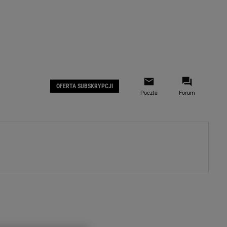
 IOS
Gazeta.pl na Facebooku
OFERTA SUBSKRYPCJI
Poczta
Forum
ZA
WYDARZENIA GOSPODARCZE
LOKALNE
Białystok
Bielsko-Biała
stki
Bydgoszcz
moda
Częstochowa
uże buty
Gorzów Wielkopolski
ecka
Katowice