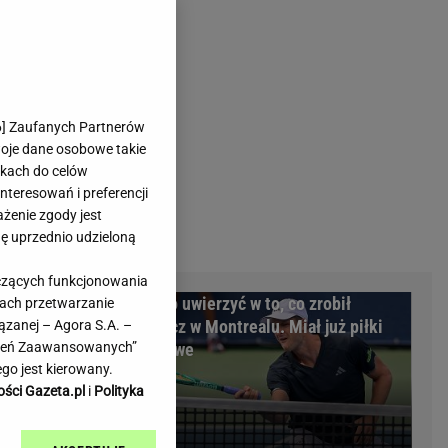
rmienia
Gliwice
Kielce
hodowe
Kraków
Lublin
Łódź
6
] Zaufanych Partnerów
woje dane osobowe takie
Olsztyn
likach do celów
Opole
teresowań i preferencji
e
Płock
ażenie zgody jest
we
Poznań
dę uprzednio udzieloną
Radom
yczących funkcjonowania
Rzeszów
larią
Trudno uwierzyć w to, co zrobił
kach przetwarzanie
inowe
Sosnowiec
 złożyli
Hurkacz w Montrealu. Miał już piłki
ązanej – Agora S.A. –
inowe
Szczecin
awień Zaawansowanych”
meczowe
Melo Radio
Toruń
go jest kierowany.
Trójmiasto
ości Gazeta.pl
i
Polityka
Warszawa
Wrocław