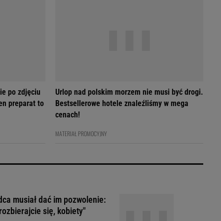
ie po zdjęciu
Urlop nad polskim morzem nie musi być drogi.
en preparat to
Bestsellerowe hotele znaleźliśmy w mega
cenach!
MATERIAŁ PROMOCYJNY
ca musiał dać im pozwolenie:
rozbierajcie się, kobiety"