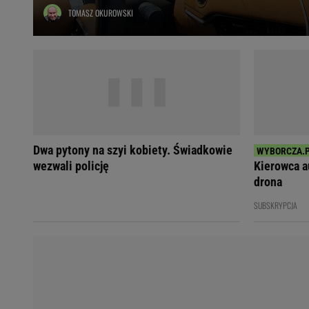
TOMASZ OKUROWSKI
Ładowanie samochodu elektrycznego
Filtr cząstek stałych
Brzydki zapach w samochodzie
Numer Vin
Ogłoszenia motoryzacyjne
Waluty
Komunikaty
Opel Meriva
Dwa pytony na szyi kobiety. Świadkowie
Toyota Auris
wezwali policję
Kierowca a
Toyota Avensis
drona
Jeep Grand Cherokee
SUBSKRYPCJA
POPULARNE TEMATY
Liga Mistrzów
Legia Warszawa
Liga Europy
Paszport Covidowy
Piłka Nożna
Wczasy w górach