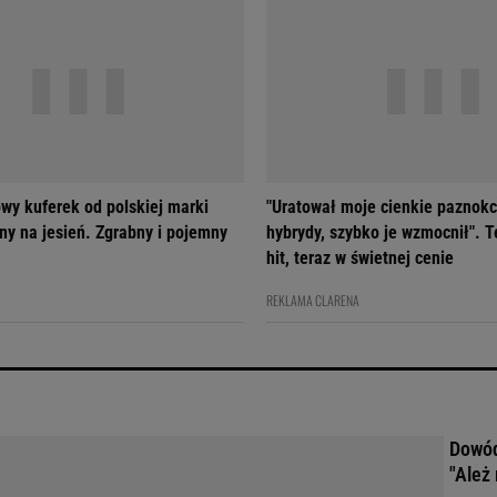
wy kuferek od polskiej marki
"Uratował moje cienkie paznokc
ny na jesień. Zgrabny i pojemny
hybrydy, szybko je wzmocnił". T
hit, teraz w świetnej cenie
REKLAMA CLARENA
Dowód
"Ależ 