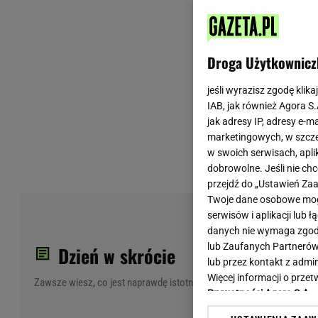
Wiadomości z Polski
Tenis
Plotki na topie
Sporty Walki
Niedziela handlowa
Siatkówka
Droga Użytkownicz
Informacje na bieżąco
PlusLiga
Metro Warszawa
Lekkoatletyka
jeśli wyrazisz zgodę klika
IAB, jak również Agora S
Duży Format
Kolarstwo
jak adresy IP, adresy e-m
Pogoda Warszawa
Bieganie
marketingowych, w szcze
Pogoda Kraków
Trening - ćwiczenia
w swoich serwisach, aplik
Pogoda Gdańsk
Ćwiczenia
dobrowolne. Jeśli nie ch
Pogoda Poznań
Dieta - Odżywianie
przejdź do „Ustawień Z
Twoje dane osobowe mogą
Pogoda Wrocław
Jak schudnąć?
Pil
serwisów i aplikacji lub
Gazeta na X
Sport - Fitness
god
danych nie wymaga zgody 
Fitness
lub Zaufanych Partnerów
Dzień w skrócie
F1 - Formuła 1
lub przez kontakt z admi
Więcej informacji o prz
Zawsze wiesz, co jest naprawdę istotne
Prywatności Agora S.A.