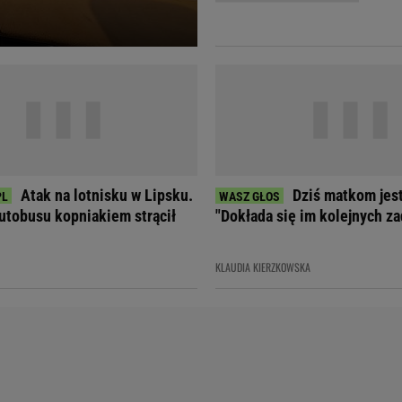
Telewizor LG O
Atak na lotnisku w Lipsku.
Dziś matkom jest
utobusu kopniakiem strącił
"Dokłada się im kolejnych za
KLAUDIA KIERZKOWSKA
Doda
Kalkulator Poro
Magda Gessler
Kalendarz dni p
Agnieszka Woźniak-Starak
Kalendarz ciąży