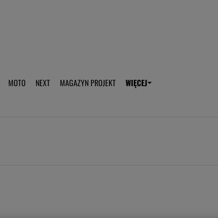
aplikację Gazeta - Android
Pobierz aplikację Gazeta -
MOTO
NEXT
MAGAZYN PROJEKT
WIĘCEJ
T
PLOTEK
SPORT.PL
HOROSKOPY
WEEKEND
TOK FM
WYBORC
ROZRYWKA
ŻYCIE I STYL
Gwiazdy Mundialu
Fryzury
Plotek
Makijaż
Gry online
Magia - Ciekawo
Historie
Wiadomości - 
WAGs
Sposób na za d
Anna Lewandowska
Gorączka u dzi