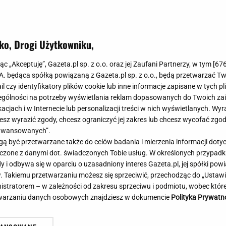
Meghan Markle
Krzesełka do ka
Magda Gessler
Łóżka dla dzieci
Barbara Kurdej-Szatan
Foteliki samoc
ko, Drogi Użytkowniku,
Księżna Kate
Przepisy
Porady
Jak zrobić?
jąc „Akceptuję”, Gazeta.pl sp. z o.o. oraz jej Zaufani Partnerzy, w tym [
67
.A. będąca spółką powiązaną z Gazeta.pl sp. z o.o., będą przetwarzać T
Na czasie
Grzyby
ail czy identyfikatory plików cookie lub inne informacje zapisane w tych p
Memy
Koronawirus
gólności na potrzeby wyświetlania reklam dopasowanych do Twoich zain
Radio Zet
Porady - Zdrowi
acjach i w Internecie lub personalizacji treści w nich wyświetlanych. Wyr
Radio Pogoda
Sukienki jeanso
cesz wyrazić zgody, chcesz ograniczyć jej zakres lub chcesz wycofać zgo
Radio internetowe
Torebki worki
aawansowanych”.
 być przetwarzane także do celów badania i mierzenia informacji dot
Rock Radio
Życzenia
ne wieści z Toronto! Znamy
Manifestacja pod Kance
 łączone z danymi dot. świadczonych Tobie usług. W określonych przypad
Złote Przeboje
Życzenia urodz
zinę meczu Igi Świątek
Premiera. Organizatorzy
i odbywa się w oparciu o uzasadniony interes Gazeta.pl, jej spółki powi
Chillizet - radio internetowe
Życzenia imien
. Takiemu przetwarzaniu możesz się sprzeciwić, przechodząc do „Ust
petycję
Podcasty
Newsy, plotki - 
nistratorem – w zależności od zakresu sprzeciwu i podmiotu, wobec które
E-booki - Audiobooki
Lifestyle
etwarzaniu danych osobowych znajdziesz w dokumencie
Polityka Prywatn
Planeta.pl
Co obejrzeć