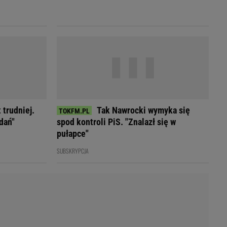
LED
 trudniej.
Tak Nawrocki wymyka się
dań"
spod kontroli PiS. "Znalazł się w
pułapce"
SUBSKRYPCJA
du
Rodzina
łodnych
Wakacje
Sennik