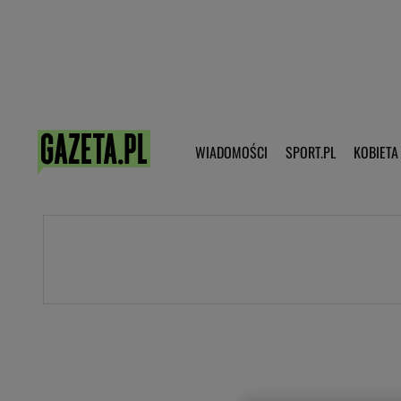
Poczta - Logowanie
Pobierz 
WIADOMOŚCI
SPORT.PL
KOBIETA
DZIECKO
KOBIETA
KULTURA
NEX
WIADOMOŚCI
SPORT
G.PL
Skoki narciarskie
Haps.pl
Ekstraklasa
Wiadomości ze świata
Bundesliga
Sport wiadomości
Liga Mistrzów
Horoskop
Liga Europy
Papież Franiszek
Koszykówka