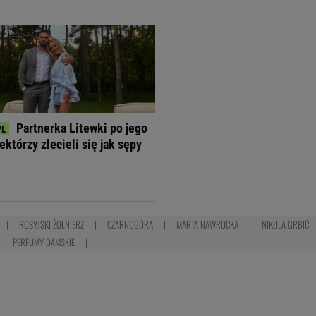
Partnerka Litewki po jego
ektórzy zlecieli się jak sępy
ROSYJSKI ŻOŁNIERZ
CZARNOGÓRA
MARTA NAWROCKA
NIKOLA GRBIĆ
PERFUMY DAMSKIE