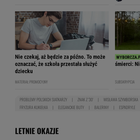
Nie czekaj, aż będzie za późno. To może
oznaczać, że szkoła przestała służyć
śmierci: Ni
dziecku
MATERIAŁ PROMOCYJNY
SUBSKRYPCJA
PROBLEMY POLSKICH SIATKARZY
ZNAK Z '30'
WISŁAWA SZYMBORSKA
FRYZURA KUKIEŁKA
ELEGANCKIE BUTY
BALERINY
ESPADRYLE
LETNIE OKAZJE