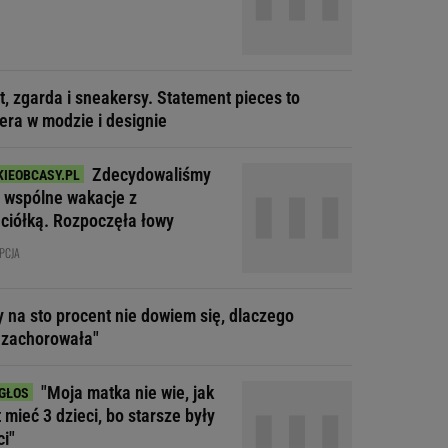
t, zgarda i sneakersy. Statement pieces to
era w modzie i designie
Zdecydowaliśmy
a wspólne wakacje z
aciółką. Rozpoczęła łowy
PCJA
y na sto procent nie dowiem się, dlaczego
 zachorowała"
"Moja matka nie wie, jak
t mieć 3 dzieci, bo starsze były
ci"