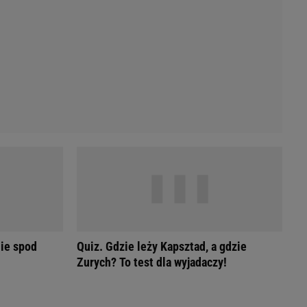
Przetargi
Licytacje komornicze
Komputery Forum
Alkomat online
Kalkulator opłacalności LPG
Przelicznik cm na cale i stopy
Kalkulator momentu obrotowego
Kalkulator mocy
Kalkulator zużycia paliwa
Kalkulator rozmiaru opon
Przelicznik mile na kilometry
ie spod
Quiz. Gdzie leży Kapsztad, a gdzie
Zurych? To test dla wyjadaczy!