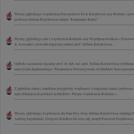
Wyrazy głębokiego współczucia Pani profesor Ewie Kuryłowicz oraz Rodzine z pow
profesora Stefana Kuryłowicza składa "Kamieniarz Kielce"
Wyrazy głębokiego żalu i współczucia Rodzinie oraz Współpracownikom z Pracowni
& Associates z powodu tragicznej śmierci prof. Stefana Kuryłowicza...
Głęboko zasmuceni żegnamy prof. dr. hab. inż. arch. Stefana Kuryłowicza wybitnego
nauczyciela akademickiego, Wiceprezesa Stowarzyszenia Architektów Rzeczypospolite
Z głębokim żalem i smutkiem przyjęliśmy wiadomość o tragicznej śmierci profesora
najwybitniejszych polskich architektów. Wyrazy współczucia Rodzinie i...
Wyrazy głębokiego współczucia dla Pani Ewy Żony Stefana Kuryłowicza składają D
Andrzej Jagodziński, Grzegorz Robakowski oraz cały zespół Pracowni Projektowej..