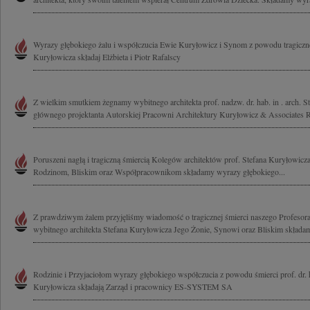
Wyrazy głębokiego żalu i współczucia Ewie Kuryłowicz i Synom z powodu tragicznej
Kuryłowicza składaj Elżbieta i Piotr Rafalscy
Z wielkim smutkiem żegnamy wybitnego architekta prof. nadzw. dr. hab. in . arch. S
głównego projektanta Autorskiej Pracowni Architektury Kuryłowicz & Associates Ro
Poruszeni nagłą i tragiczną śmiercią Kolegów architektów prof. Stefana Kuryłowicz
Rodzinom, Bliskim oraz Współpracownikom składamy wyrazy głębokiego...
Z prawdziwym żalem przyjęliśmy wiadomość o tragicznej śmierci naszego Profesora
wybitnego architekta Stefana Kuryłowicza Jego Żonie, Synowi oraz Bliskim składamy
Rodzinie i Przyjaciołom wyrazy głębokiego współczucia z powodu śmierci prof. dr. h
Kuryłowicza składają Zarząd i pracownicy ES-SYSTEM SA