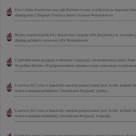
Ewie i Alinie Kuryłowicz oraz całej Rodzinie wyrazy współczucia po tragicznej śmi
składają Irena i Zbigniew Pawelscy Teresa i Szymon Wojciechowscy
Wyrazy współczucia dla Ewy Kuryłowicz i zespołu APA Kuryłowicz & Associates p
składają architekci z pracowni APA Wojciechowski
Z głębokim żalem przyjęłam wiadomość o tragicznej i niespodziewanej śmierci Pana
Wszystkim Bliskim i Współpracownikom składam wyrazy serdecznego współczucia
6 czerwca 2011 roku w katastrofie samolotu poniósł śmierć prof. dr hab. architekt 
twórca wspaniałej architektury. Odszedł nasz Przyjaciel, wybitny...
6 czerwca 2011 roku w katastrofie samolotu poniósł śmierć prof. dr hab. architekt 
twórca wspaniałej architektury. Odszedł nasz Przyjaciel, wspaniały...
Z głębokim żalem i smutkiem przyjęliśmy wiadomość o śmierci Zasłużonego dla m.s