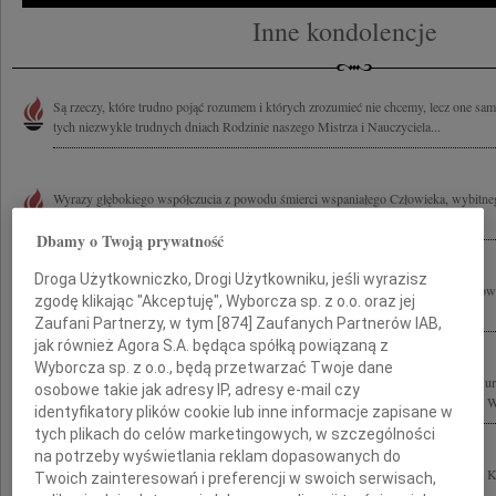
Inne kondolencje
Są rzeczy, które trudno pojąć rozumem i których zrozumieć nie chcemy, lecz one sa
tych niezwykle trudnych dniach Rodzinie naszego Mistrza i Nauczyciela...
Wyrazy głębokiego współczucia z powodu śmierci wspaniałego Człowieka, wybitnego 
Stefana Kuryłowicza Rodzinie, Współpracownikom oraz Przyjaciołom...
Dbamy o Twoją prywatność
Droga Użytkowniczko, Drogi Użytkowniku, jeśli wyrazisz
6 czerwca 2011 roku zginął tragicznie wspaniały Kolega i Przyjaciel Stefan Kuryło
zgodę klikając "Akceptuję", Wyborcza sp. z o.o. oraz jej
zza oceanu łączymy się myślami ze wszystkimi, których ta tragedia boleśnie...
Zaufani Partnerzy, w tym [
874
] Zaufanych Partnerów IAB,
jak również Agora S.A. będąca spółką powiązaną z
Wyborcza sp. z o.o., będą przetwarzać Twoje dane
Z powodu tragicznej śmierci naszego Kolegi, wybitnego architekta prof. Stefana Ku
osobowe takie jak adresy IP, adresy e-mail czy
Przyjaciołom oraz Współpracownikom składamy wyrazy głębokiego współczucia. Wra
identyfikatory plików cookie lub inne informacje zapisane w
tych plikach do celów marketingowych, w szczególności
na potrzeby wyświetlania reklam dopasowanych do
Z wielkim smutkiem i żalem żegnam tragicznie zmarłego Kolegę profesora Stefana K
Twoich zainteresowań i preferencji w swoich serwisach,
tragedii składam wyrazy współczucia prof. Ewie Kuryłowicz wszystkim Bliskim i...