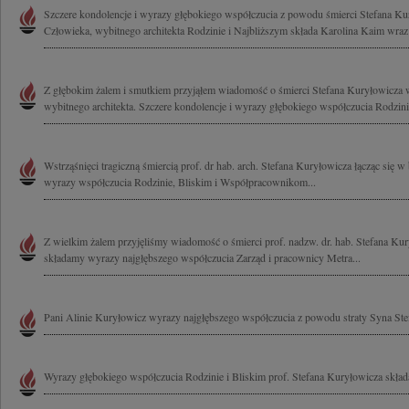
Szczere kondolencje i wyrazy głębokiego współczucia z powodu śmierci Stefana K
Człowieka, wybitnego architekta Rodzinie i Najbliższym składa Karolina Kaim wraz 
Z głębokim żalem i smutkiem przyjąłem wiadomość o śmierci Stefana Kuryłowicza 
wybitnego architekta. Szczere kondolencje i wyrazy głębokiego współczucia Rodzinie
Wstrząśnięci tragiczną śmiercią prof. dr hab. arch. Stefana Kuryłowicza łącząc się 
wyrazy współczucia Rodzinie, Bliskim i Współpracownikom...
Z wielkim żalem przyjęliśmy wiadomość o śmierci prof. nadzw. dr. hab. Stefana Kur
składamy wyrazy najgłębszego współczucia Zarząd i pracownicy Metra...
Pani Alinie Kuryłowicz wyrazy najgłębszego współczucia z powodu straty Syna St
Wyrazy głębokiego współczucia Rodzinie i Bliskim prof. Stefana Kuryłowicza skła