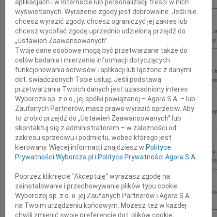
aplikacjach i w Internecie lub personalizacji treści w nich
wyświetlanych. Wyrażenie zgody jest dobrowolne. Jeśli nie
chcesz wyrazić zgody, chcesz ograniczyć jej zakres lub
Z wielkim żalem przyjęliśmy wiadomość o tragicznej śmierci wybitnego architekta, w
chcesz wycofać zgodę uprzednio udzieloną przejdź do
Konkursu Polski Cement w Architekturze prof. arch. Stefana Kuryłowicza Rodzinie 
„Ustawień Zaawansowanych”.
Twoje dane osobowe mogą być przetwarzane także do
celów badania i mierzenia informacji dotyczących
funkcjonowania serwisów i aplikacji lub łączone z danymi
Z prawdziwym smutkiem przyjęliśmy wiadomość o tragicznej śmierci Profesora dr 
dot. świadczonych Tobie usług. Jeśli podstawą
Wszystkie wybitne projekty na długo zapadną nam w pamięć Rodzinie, Przyjaciołom,
przetwarzania Twoich danych jest uzasadniony interes
Wyborcza sp. z o.o., jej spółki powiązanej – Agora S.A. – lub
Zaufanych Partnerów, masz prawo wyrazić sprzeciw. Aby
Wstrząśnięci wiadomością o tragicznej śmierci Stefana Kuryłowicza w poczuciu nie
to zrobić przejdź do „Ustawień Zaawansowanych” lub
Ewie Kuryłowicz wyrazy żalu i współczucia Jacek Kwieciński z rodziną
skontaktuj się z administratorem – w zależności od
zakresu sprzeciwu i podmiotu, wobec którego jest
kierowany. Więcej informacji znajdziesz w
Polityce
Z głębokim smutkiem i żalem przyjęliśmy wiadomość o tragicznej śmierci profesora
Prywatności Wyborcza.pl
i
Polityce Prywatności Agora S.A.
wybitnego architekta i wspaniałego Człowieka Szczere wyrazy współczucia składamy
Poprzez kliknięcie "Akceptuję" wyrażasz zgodę na
zainstalowanie i przechowywanie plików typu cookie
Z głębokim smutkiem przyjęliśmy wiadomość o śmierci profesora Stefana Kuryłowic
Wyborczej sp. z o. o. jej Zaufanych Partnerów i Agora S.A.
życiu wszystkich nas, autorytetem w dziedzinie architektury i wzorem do...
na Twoim urządzeniu końcowym. Możesz też w każdej
chwili zmienić swoje preferencje dot. plików cookie,