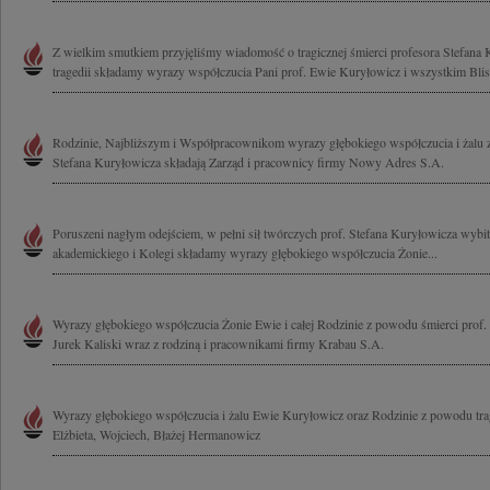
Z wielkim smutkiem przyjęliśmy wiadomość o tragicznej śmierci profesora Stefana 
tragedii składamy wyrazy współczucia Pani prof. Ewie Kuryłowicz i wszystkim Blis
Rodzinie, Najbliższym i Współpracownikom wyrazy głębokiego współczucia i żalu 
Stefana Kuryłowicza składają Zarząd i pracownicy firmy Nowy Adres S.A.
Poruszeni nagłym odejściem, w pełni sił twórczych prof. Stefana Kuryłowicza wybitn
akademickiego i Kolegi składamy wyrazy głębokiego współczucia Żonie...
Wyrazy głębokiego współczucia Żonie Ewie i całej Rodzinie z powodu śmierci prof.
Jurek Kaliski wraz z rodziną i pracownikami firmy Krabau S.A.
Wyrazy głębokiego współczucia i żalu Ewie Kuryłowicz oraz Rodzinie z powodu tragi
Elżbieta, Wojciech, Błażej Hermanowicz