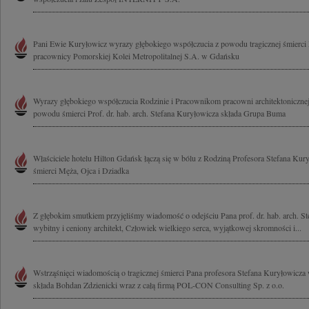
Pani Ewie Kuryłowicz wyrazy głębokiego współczucia z powodu tragicznej śmierci 
pracownicy Pomorskiej Kolei Metropolitalnej S.A. w Gdańsku
Wyrazy głębokiego współczucia Rodzinie i Pracownikom pracowni architektoniczne
powodu śmierci Prof. dr. hab. arch. Stefana Kuryłowicza składa Grupa Buma
Właściciele hotelu Hilton Gdańsk łączą się w bólu z Rodziną Profesora Stefana Kur
śmierci Męża, Ojca i Dziadka
Z głębokim smutkiem przyjęliśmy wiadomość o odejściu Pana prof. dr. hab. arch. S
wybitny i ceniony architekt, Człowiek wielkiego serca, wyjątkowej skromności i...
Wstrząśnięci wiadomością o tragicznej śmierci Pana profesora Stefana Kuryłowicza
składa Bohdan Zdzienicki wraz z całą firmą POL-CON Consulting Sp. z o.o.