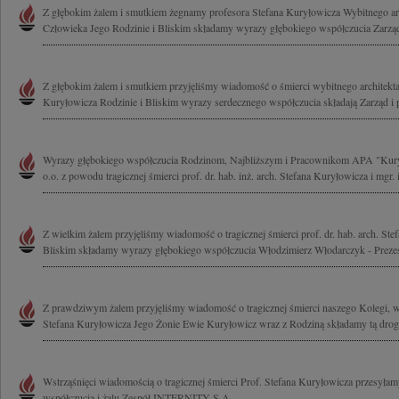
Z głębokim żalem i smutkiem żegnamy profesora Stefana Kuryłowicza Wybitnego arc
Człowieka Jego Rodzinie i Bliskim składamy wyrazy głębokiego współczucia Zarząd i
Z głębokim żalem i smutkiem przyjęliśmy wiadomość o śmierci wybitnego architekta
Kuryłowicza Rodzinie i Bliskim wyrazy serdecznego współczucia składają Zarząd i 
Wyrazy głębokiego współczucia Rodzinom, Najbliższym i Pracownikom APA "Kury
o.o. z powodu tragicznej śmierci prof. dr. hab. inż. arch. Stefana Kuryłowicza i mgr. i
Z wielkim żalem przyjęliśmy wiadomość o tragicznej śmierci prof. dr. hab. arch. Ste
Bliskim składamy wyrazy głębokiego współczucia Włodzimierz Włodarczyk - Prezes
Z prawdziwym żalem przyjęliśmy wiadomość o tragicznej śmierci naszego Kolegi, w
Stefana Kuryłowicza Jego Żonie Ewie Kuryłowicz wraz z Rodziną składamy tą drog
Wstrząśnięci wiadomością o tragicznej śmierci Prof. Stefana Kuryłowicza przesyła
współczucia i żalu Zespół INTERNITY S.A.