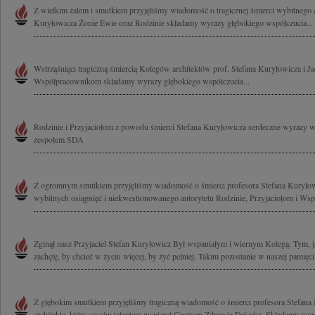
Z wielkim żalem i smutkiem przyjęliśmy wiadomość o tragicznej śmierci wybitnego ar
Kuryłowicza Żonie Ewie oraz Rodzinie składamy wyrazy głębokiego współczucia...
Wstrząśnięci tragiczną śmiercią Kolegów architektów prof. Stefana Kuryłowicza i 
Współpracownikom składamy wyrazy głębokiego współczucia...
Rodzinie i Przyjaciołom z powodu śmierci Stefana Kuryłowicza serdeczne wyrazy 
zespołem SDA
Z ogromnym smutkiem przyjęliśmy wiadomość o śmierci profesora Stefana Kuryło
wybitnych osiągnięć i niekwestionowanego autorytetu Rodzinie, Przyjaciołom i Ws
Zginął nasz Przyjaciel Stefan Kuryłowicz Był wspaniałym i wiernym Kolegą. Tym, ja
zachętę, by chcieć w życiu więcej, by żyć pełniej. Takim pozostanie w naszej pamięci
Z głębokim smutkiem przyjęliśmy tragiczną wiadomość o śmierci profesora Stefana
architekta, który swoim talentem wspierał Centrum Zdrowia Dziecka. Składamy wyra