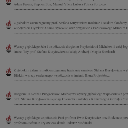
Adam Ferens, Stephen Box, Manuel Yllera Lubasa Polska Sp. z o.o.
Z głębokim żalem żegnamy prof. Stefana Kuryłowicza Rodzinie i Bliskim składamy
współczucia Dyrektor Adam Czyżewski oraz przyjaciele z Państwowego Muzeum Et
Wyrazy głębokiego żalu i współczucia drogiemu Przyjacielowi Michałowi i całej Jeg
śmieci Taty prof. Stefana Kuryłowicza składają Andrzej i Magda Eberhardt
Z głębokim żalem i smutkiem żegnamy tragicznie zmarłego Stefana Kuryłowicza wybi
Bliskim wyrazy serdecznego współczucia w imieniu Biura Projektów...
Drogiemu Koledze i Przyjacielowi Michałowi wyrazy głębokiego współczucia z powo
prof. Stefana Kuryłowicza składają koleżanki i koledzy z Klinicznego Oddziału Chiru
Wyrazy głębokiego współczucia Pani profesor Ewie Kuryłowicz oraz Rodzine z pow
profesora Stefana Kuryłowicza składa Tadeusz Modliński