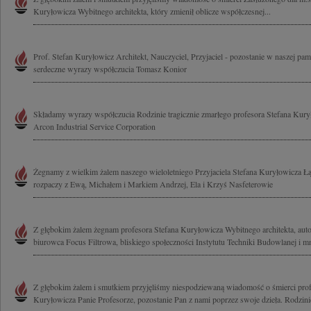
Kuryłowicza Wybitnego architekta, który zmienił oblicze współczesnej...
Prof. Stefan Kuryłowicz Architekt, Nauczyciel, Przyjaciel - pozostanie w naszej pa
serdeczne wyrazy współczucia Tomasz Konior
Składamy wyrazy współczucia Rodzinie tragicznie zmarłego profesora Stefana Kury
Arcon Industrial Service Corporation
Żegnamy z wielkim żalem naszego wieloletniego Przyjaciela Stefana Kuryłowicza 
rozpaczy z Ewą, Michałem i Markiem Andrzej, Ela i Krzyś Nasfeterowie
Z głębokim żalem żegnam profesora Stefana Kuryłowicza Wybitnego architekta, auto
biurowca Focus Filtrowa, bliskiego społeczności Instytutu Techniki Budowlanej i mn
Z głębokim żalem i smutkiem przyjęliśmy niespodziewaną wiadomość o śmierci profe
Kuryłowicza Panie Profesorze, pozostanie Pan z nami poprzez swoje dzieła. Rodzinie 