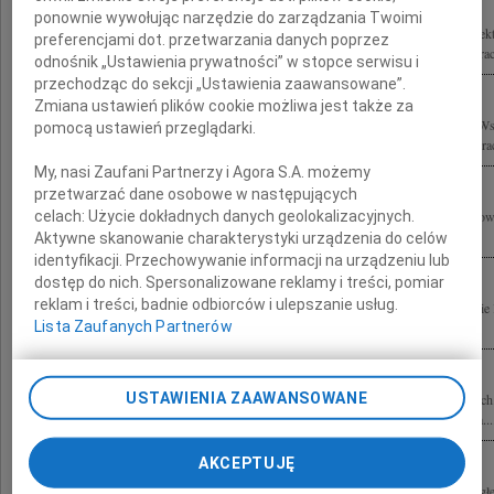
ponownie wywołując narzędzie do zarządzania Twoimi
Z głębokim żalem przyjęliśmy wiadomość o tragicznej śmierci Prof. dr. hab. archite
preferencjami dot. przetwarzania danych poprzez
Rodzinie i Współpracownikom wyrazy szczerego współczucia składają Zarząd i Prac
odnośnik „Ustawienia prywatności” w stopce serwisu i
przechodząc do sekcji „Ustawienia zaawansowane”.
Zmiana ustawień plików cookie możliwa jest także za
Z głębokim żalem i smutkiem żegnamy profesora Stefana Kuryłowicza oraz Jego W
pomocą ustawień przeglądarki.
Syropolskiego składamy wyrazy współczucia Rodzinie, Najbliższym oraz Współpra
My, nasi Zaufani Partnerzy i Agora S.A. możemy
przetwarzać dane osobowe w następujących
celach:
Użycie dokładnych danych geolokalizacyjnych.
Wyrazy głębokiego współczucia Ewie i Rodzinie z powodu śmierci Stefana Kuryłow
Staniszkis
Aktywne skanowanie charakterystyki urządzenia do celów
identyfikacji. Przechowywanie informacji na urządzeniu lub
dostęp do nich. Spersonalizowane reklamy i treści, pomiar
reklam i treści, badnie odbiorców i ulepszanie usług.
Wstrząśnięci tragiczną śmiercią Stefana - Funia składamy wyrazy współczucia Ewie 
Lista Zaufanych Partnerów
Andrzej Bulanda i Włodzimierz Mucha wraz z zespołem
USTAWIENIA ZAAWANSOWANE
Z głębokim smutkiem przyjęliśmy wiadomość o tragicznej śmierci prof. dr. hab. arc
projektu Hotelu Courtyard by Marriott w Warszawie przy Lotnisku im. F. Chopina...
AKCEPTUJĘ
Z żalem przyjęliśmy informację o śmierci Stefana Kuryłowicza Składamy wyrazy g