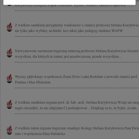
Kuryłowicz Grzegorz Piątek i Jarosław Trybuś, Wanda i Tadeusz Piątkowie
Z wielkim smutkiem przyjęliśmy wiadomość o śmierci profesora Stefana Kuryłowicz
nie tylko jako wybitny architekt, lecz także jako pedagog studenci WAPW
Niewymownie zasmuceni tragiczną śmiercią profesora Stefana Kuryłowicza Szczer
wszystkim, dla których ta śmierć jest przedwczesna, przede wszystkim...
Wyrazy głębokiego współczucia Żonie Ewie i całej Rodzinie z powodu śmierci prof.
Paulina i Max Ebenstein
Z wielkim smutkiem żegnam prof. dr. hab. arch. Stefana Kuryłowicza Wciąż nie mog
nagle odszedłeś, że nie zdążyłam Ci podziękować... Dziękuję za to, że byłeś, za lata...
Z wielkim żalem żegnam tragicznie zmarłego Kolegę Stefana Kuryłowicza Pani Ewi
żalu i współczucia Eliza Stefańska