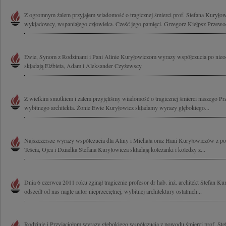
Z ogromnym żalem przyjąłem wiadomość o tragicznej śmierci prof. Stefana Kuryłowi
wykładowcy, wspaniałego człowieka. Cześć jego pamięci. Grzegorz Kiełpsz Przewod
Ewie, Synom z Rodzinami i Pani Alinie Kuryłowiczom wyrazy współczucia po nieod
składają Elżbieta, Adam i Aleksander Czyżewscy
Z wielkim smutkiem i żalem przyjęliśmy wiadomość o tragicznej śmierci naszego Pr
wybitnego architekta. Żonie Ewie Kuryłowicz składamy wyrazy głębokiego...
Najszczersze wyrazy współczucia dla Aliny i Michała oraz Hani Kuryłowiczów z p
Teścia, Ojca i Dziadka Stefana Kuryłowicza składają koleżanki i koledzy z...
Dnia 6 czerwca 2011 roku zginął tragicznie profesor dr hab. inż. architekt Stefan K
odszedł od nas nagle autor nieprzeciętnej, wybitnej architektury ostatnich...
Rodzinie i Przyjaciołom wyrazy głębokiego współczucia z powodu śmierci prof. Ste