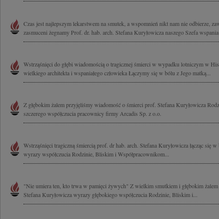
Czas jest najlepszym lekarstwem na smutek, a wspomnień nikt nam nie odbierze, z
zasmuceni żegnamy Prof. dr. hab. arch. Stefana Kuryłowicza naszego Szefa wspaniał
Wstrząśnięci do głębi wiadomością o tragicznej śmierci w wypadku lotniczym w His
wielkiego architekta i wspaniałego człowieka Łączymy się w bólu z Jego matką...
Z głębokim żalem przyjęliśmy wiadomość o śmierci prof. Stefana Kuryłowicza Rod
szczerego współczucia pracownicy firmy Arcadis Sp. z o.o.
Wstrząśnięci tragiczną śmiercią prof. dr hab. arch. Stefana Kuryłowicza łącząc się 
wyrazy współczucia Rodzinie, Bliskim i Współpracownikom...
"Nie umiera ten, kto trwa w pamięci żywych" Z wielkim smutkiem i głębokim żalem 
Stefana Kuryłowicza wyrazy głębokiego współczucia Rodzinie, Bliskim i...