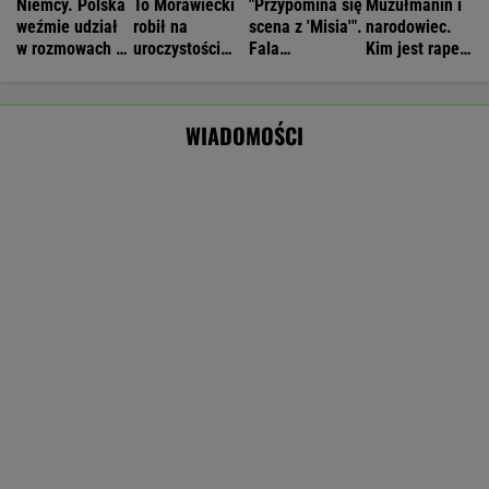
Wyniki Lotto 06.08.2026 - EkstraPensja,
EkstraPremia, Kaskada, Lotto, LottoPlus,
MiniLotto, MultiMulti
Nie będzie nowej umowy TVP z Kościołem.
Obowiązuje ta podpisana przez Kurskiego
MARCIN KOZŁOWSKI