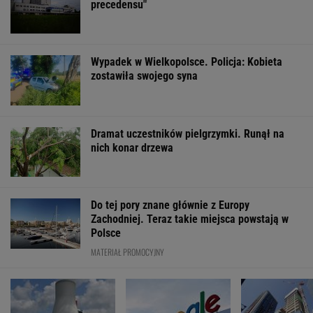
Gmina pozbawiona
Wstrząs w Google.
Wyprzedamy Bel
unijnego wsparcia.
Wielki drenaż mózgów
Szwecję. Polsk
"Tracimy to, co nam
gospodarka jed
się należy"
największych w
WSPÓŁPRACA PŁATNA Z WYBORCZA.PL
ZROZUM, POZNAJ, ODKRYWAJ
SEKCJA Z SUBSKRYPCJĄ
Daniel Olbrychski ocenzurowany przez
Ministerstwo Kultury? "Zostałem opluty"