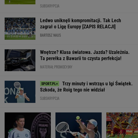
MATERIAŁ PROMOCYJNY
Trzy minuty i wstrząs u Igi Świątek.
Szkoda, że Roig tego nie widział
SUBSKRYPCJA
Lewandowski nie ma
Nokaut w meczu
Zabójcze osiem
żadnych szans.
Świątek w Toronto!
Jagiellonii! Boh
Ekspert mówi to
Komentatorzy
był tylko jeden
wprost
krzyknęli: "Rewelacja"