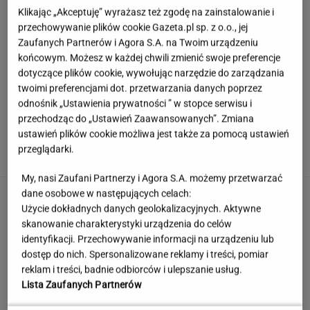
Klikając „Akceptuję” wyrażasz też zgodę na zainstalowanie i
przechowywanie plików cookie Gazeta.pl sp. z o.o., jej
Zaufanych Partnerów i Agora S.A. na Twoim urządzeniu
końcowym. Możesz w każdej chwili zmienić swoje preferencje
dotyczące plików cookie, wywołując narzędzie do zarządzania
twoimi preferencjami dot. przetwarzania danych poprzez
odnośnik „Ustawienia prywatności ” w stopce serwisu i
przechodząc do „Ustawień Zaawansowanych”. Zmiana
Europejski Bank Centralny miażdży pomysł
ustawień plików cookie możliwa jest także za pomocą ustawień
Nawrockiego i Glapińskiego
przeglądarki.
My, nasi Zaufani Partnerzy i Agora S.A. możemy przetwarzać
dane osobowe w następujących celach:
Nie dostała się do liceum mimo
świetnych wyników. Kuratorium wyjaśnia
Użycie dokładnych danych geolokalizacyjnych. Aktywne
skanowanie charakterystyki urządzenia do celów
KLAUDIA KIERZKOWSKA
identyfikacji. Przechowywanie informacji na urządzeniu lub
dostęp do nich. Spersonalizowane reklamy i treści, pomiar
Szybka Piątka powala na kolana. 4/5 dla
reklam i treści, badnie odbiorców i ulepszanie usług.
omnibusa, 5/5 nie zgarnął nikt
Lista Zaufanych Partnerów