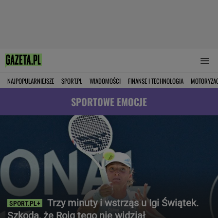
NAJPOPULARNIEJSZE
SPORT.PL
WIADOMOŚCI
FINANSE I TECHNOLOGIA
MOTORYZA
SPORTOWE EMOCJE
Trzy minuty i wstrząs u Igi Świątek.
Szkoda, że Roig tego nie widział