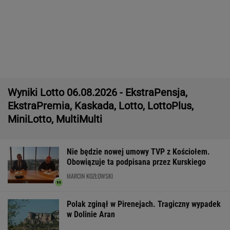
Polak zginął w Pirenejach. Tragiczny wypadek
w Dolinie Aran
EBC blokuje pomysł Glapińskiego. Złoto NBP
nie sfinansuje polskiej armii
BIZNES