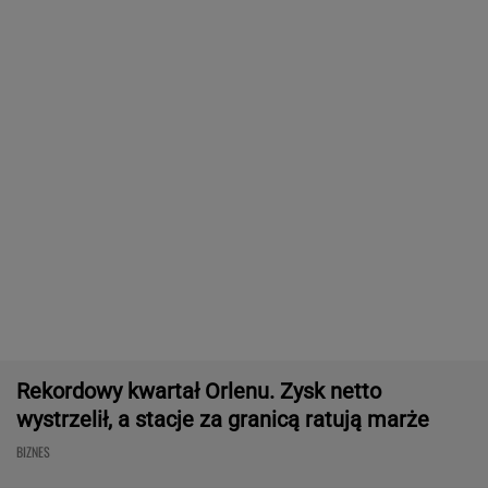
1,5 mln zł składek emerytalnych
SUBSKRYPCJA
Robot koszący to prawdziwa rewolucja! Sam
precyzyjne skosi trawę, a ty zaoszczędzisz