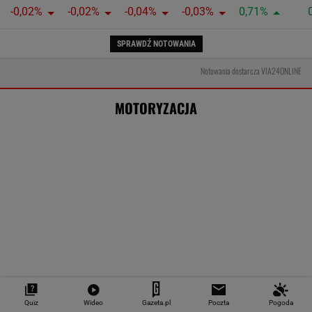
Na tym rodzie tracą prawo jazdy. Można
dostać nawet 45 punktów karnych
MOTO NEWS
Oto darmowy sposób na
odcinkowe pomiary prędkości. Polski program
Podczas kontroli możesz o to poprosić.
Policjanci tego nie lubią
MOTO NEWS
Quiz
Wideo
Gazeta.pl
Poczta
Pogoda