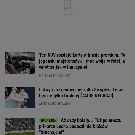
japoński majstersztyk - moc wbija w fotel, a
wnętrze jak w limuzynie!
MATERIAŁ PROMOCYJNY
Łatwy i przyjemny mecz dla Świątek. Teraz
będzie tylko trudniej [ZAPIS RELACJI]
ALEKSANDER BERNARD
Aż oczy bolały... Tuż po meczu
piłkarze Lecha podeszli do kibiców.
"Słuchajcie!"
SUBSKRYPCJA
Ledwo uniknęli kompromitacji. Tak Lech
zagrał o Ligę Europy [ZAPIS RELACJI]
BARTOSZ NAUS
Wnętrze? Klasa światowa. Jazda? Uzależnia.
Ta perełka z Bawarii to czysta perfekcja!