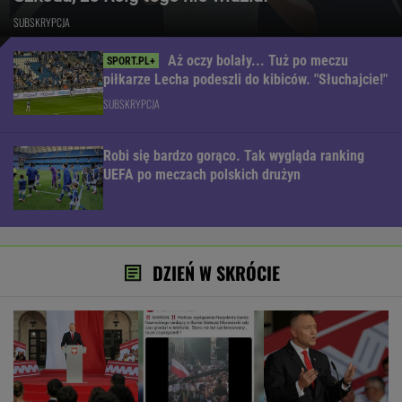
SUBSKRYPCJA
Aż oczy bolały... Tuż po meczu
piłkarze Lecha podeszli do kibiców. "Słuchajcie!"
SUBSKRYPCJA
Robi się bardzo gorąco. Tak wygląda ranking
UEFA po meczach polskich drużyn
DZIEŃ W SKRÓCIE