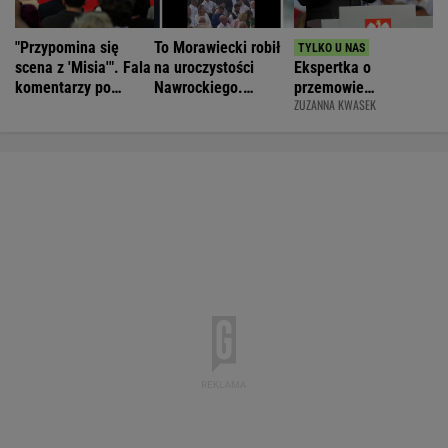
"Przypomina się
To Morawiecki robił
scena z 'Misia'". Fala
na uroczystości
Ekspertka o
komentarzy po
Nawrockiego.
przemowie
ZUZANNA KWASEK
rocznicy
Posłanka PiS:
Nawrockiego.
Nawrockiego
Skandal
"Błyskotliwie nie
jest"