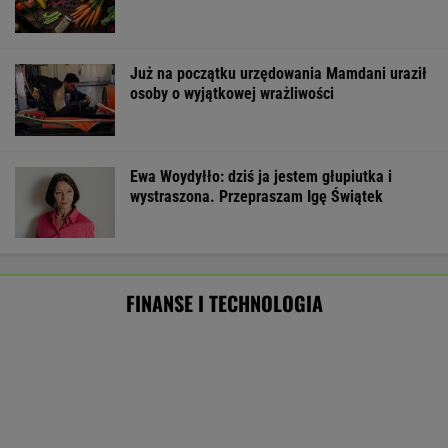
Rekordowy kwartał Orlenu. Zysk netto
wystrzelił, a stacje za granicą ratują marże
BIZNES
Zmiany w 500 plus dla seniora. W 2027 r.
więcej osób ma dostać pieniądze
BIZNES
ZUS skonfiskował Tomaszowi