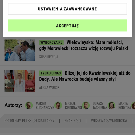
USTAWIENIA ZAAWANSOWANE
To nie jest zwykły burger. Jego smak
podkręca wyjątkowy składnik
MATERIAŁ PROMOCYJNY
AKCEPTUJĘ
Wielowieyska: Mam mdłości,
gdy Morawiecki roztacza wizję rozwoju Polski
SUBSKRYPCJA
Bliżej jej do Kwaśniewskiej niż do
Dudy. Ale Nawrocka buduje własny styl
ALICJA WÓJCIK
MACIEK
MICHAŁ
ŁUKASZ
MARTA
Autorzy:
KUCHARCZYK
KIEDROWSKI
JACHIMIAK
KORYCKA
PROBLEMY POLSKICH SIATKARZY
ZNAK Z '30'
WISŁAWA SZYMBORSKA