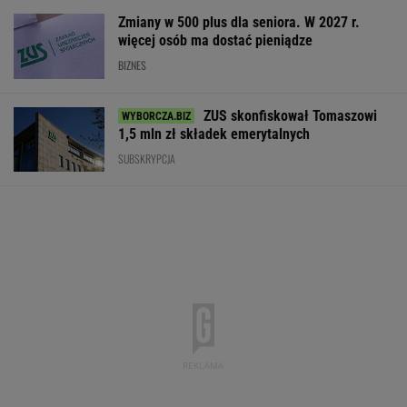
czas
REKLAMA CENEO
Poszły przelewy. 100 mld dol. wypłacone. Ale
Donald Trump tego nie odpuści
BIZNES
AI przekroczyła granicę. W testach zrobiła
coś, czego nikt jej nie kazał
Rekrutacyjny paradoks na rynku pracy w
Polsce. Z tego nikt nie jest zadowolony
BIZNES