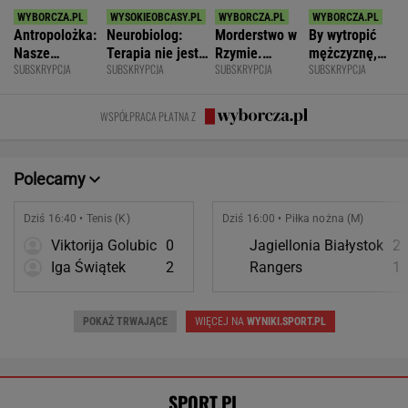
Antropolożka:
Neurobiolog:
Morderstwo w
By wytropić
Nasze
Terapia nie jest
Rzymie.
mężczyznę,
SUBSKRYPCJA
SUBSKRYPCJA
SUBSKRYPCJA
SUBSKRYPCJA
społeczeństwo
konieczna. Mózg
Dlaczego
nie musi
nie lubi dzieci
jest podatny na
synowie
nawet
zmianę
zniszczyli
wstawać z
WSPÓŁPRACA PŁATNA Z
swoje życia?
krzesła.
Polecamy
Dziś 16:40 • Tenis (K)
Dziś 16:00 • Piłka nożna (M)
Viktorija Golubic
0
Jagiellonia Białystok
2
Iga Świątek
2
Rangers
1
POKAŻ TRWAJĄCE
WIĘCEJ NA
WYNIKI.SPORT.PL
SPORT.PL