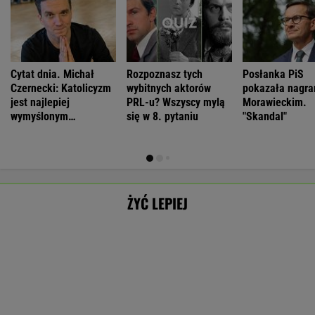
Cytat dnia. Michał
Rozpoznasz tych
Posłanka PiS
Czernecki: Katolicyzm
wybitnych aktorów
pokazała nagra
jest najlepiej
PRL-u? Wszyscy mylą
Morawieckim.
wymyślonym
się w 8. pytaniu
"Skandal"
interesem...
ŻYĆ LEPIEJ