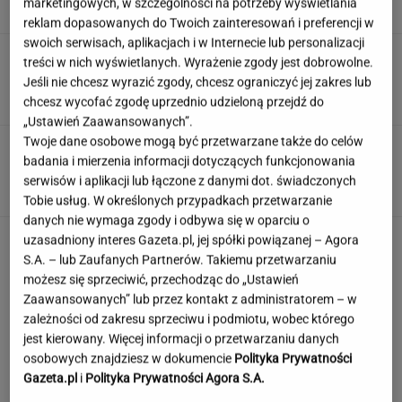
marketingowych, w szczególności na potrzeby wyświetlania
reklam dopasowanych do Twoich zainteresowań i preferencji w
swoich serwisach, aplikacjach i w Internecie lub personalizacji
Dramat uczestników pielgrzymki. Runął na
treści w nich wyświetlanych. Wyrażenie zgody jest dobrowolne.
nich konar drzewa
Jeśli nie chcesz wyrazić zgody, chcesz ograniczyć jej zakres lub
chcesz wycofać zgodę uprzednio udzieloną przejdź do
„Ustawień Zaawansowanych”.
Twoje dane osobowe mogą być przetwarzane także do celów
Rekord padł w niewielkim stawie. Taki okaz
badania i mierzenia informacji dotyczących funkcjonowania
trafia się bardzo rzadko
serwisów i aplikacji lub łączone z danymi dot. świadczonych
Tobie usług. W określonych przypadkach przetwarzanie
danych nie wymaga zgody i odbywa się w oparciu o
uzasadniony interes Gazeta.pl, jej spółki powiązanej – Agora
S.A. – lub Zaufanych Partnerów. Takiemu przetwarzaniu
możesz się sprzeciwić, przechodząc do „Ustawień
Zaawansowanych” lub przez kontakt z administratorem – w
zależności od zakresu sprzeciwu i podmiotu, wobec którego
jest kierowany. Więcej informacji o przetwarzaniu danych
osobowych znajdziesz w dokumencie
Polityka Prywatności
Gazeta.pl
i
Polityka Prywatności Agora S.A.