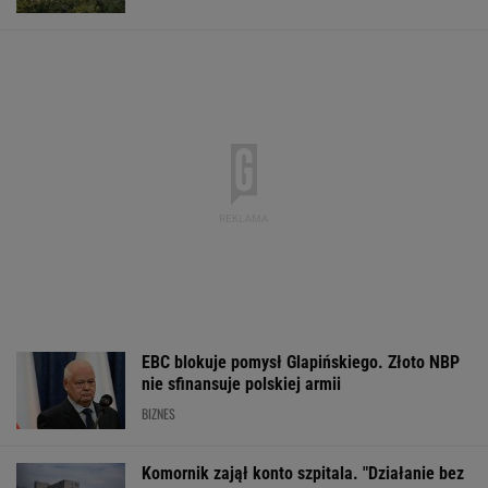
Komornik zajął konto szpitala. "Działanie bez
precedensu"
Wypadek w Wielkopolsce. Policja: Kobieta
zostawiła swojego syna
Dramat uczestników pielgrzymki. Runął na
nich konar drzewa
Do tej pory znane głównie z Europy
Zachodniej. Teraz takie miejsca powstają w
Polsce
MATERIAŁ PROMOCYJNY