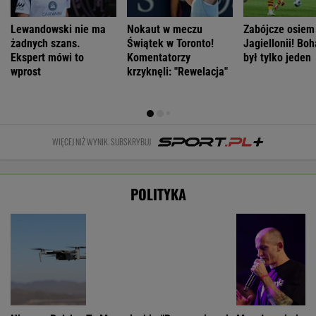
WIĘCEJ NIŻ WYNIK. SUBSKRYBUJ
POLITYKA
Niemcy. Polska
To Morawiecki
"Przypomina się
Muzułmanin i
weźmie udział
robił na
scena z 'Misia'".
narodowiec.
w rozmowach o
uroczystości
Fala
Kim jest raper,
zagrożeniach
Nawrockiego.
komentarzy po
który wystąpił
Jest nagranie.
rocznicy
przed
"Skandal"
Nawrockiego
Nawrockim?
WIADOMOŚCI