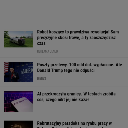
Nie możesz odzyskać
GTA 6: Nowe materiały
Kryzys na Wiśle
mieszkania? W Sejmie
z Vice City pod koniec
w energetykę.
ruszyła ważna
sierpnia
Wyłączone blok
dyskusja
Kozienicach i P
WALUTY I GIEŁDA
EUR
USD
CHF
GBP
WIG
4,3014
3,7332
4,5938
5,0219
152 152,63
-0,02%
-0,02%
-0,04%
-0,03%
0,71%
SPRAWDŹ NOTOWANIA
Notowania dostarcza VIA24ONLINE