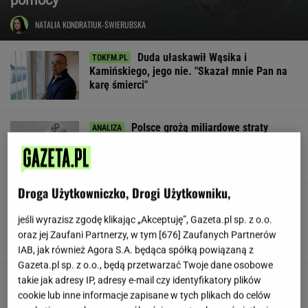
NATALIA KONDRATIUK-ŚWIERUBSKA
Duda ułaskawił Wąsika i
Kamińskiego, jego nie. "Skazał mnie Pan na
karę śmierci"
Polsce grożą miliardowe straty
rocznie. Są wyliczenia
LESZEK KOSTRZEWSKI
Droga Użytkowniczko, Drogi Użytkowniku,
Pracownicy branży IT śmieją się
przez łzy. Zwolnienia w łódzkiej siedzibie
jeśli wyrazisz zgodę klikając „Akceptuję”, Gazeta.pl sp. z o.o.
wielkiej firmy
oraz jej Zaufani Partnerzy, w tym [
676
] Zaufanych Partnerów
SUBSKRYPCJA
IAB, jak również Agora S.A. będąca spółką powiązaną z
Gazeta.pl sp. z o.o., będą przetwarzać Twoje dane osobowe
Urzędnicy pukają do domów. Chcą paragonów
takie jak adresy IP, adresy e-mail czy identyfikatory plików
cookie lub inne informacje zapisane w tych plikach do celów
MATERIAŁ PROMOCYJNY