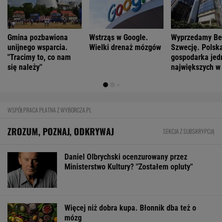
Więcej niż dobra kupa. Błonnik dba też o
mózg
Już na początku urzędowania Mamdani uraził
osoby o wyjątkowej wrażliwości
Ewa Woydyłło: dziś ja jestem głupiutka i
wystraszona. Przepraszam Igę Świątek
FINANSE I TECHNOLOGIA