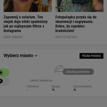
Fotopułapka przyda się do
Zapomnij o solarium. Ten
obserwacji i nagrywania.
olejek daje efekt opalenizny
Dobra, by zapobiec
jak po najlepszym filtrze z
kradzieżom!
Instagrama
OFERTY CZTERY KĄTY
OFERTY AVANTI24
Wybierz miasto
PEŁNA POGODA
Załaduj ponownie
Jakość powietrza:
-
Ciśnienie:
Opady:
Zachmurzenie:
-
-%
-%