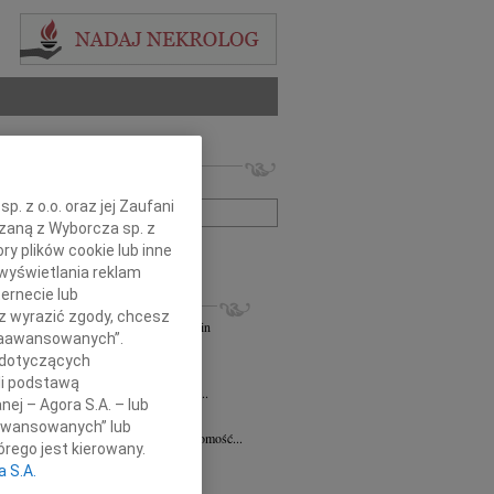
 nekrologów i wspomnień
zwisko lub numer ogłoszenia:
. z o.o. oraz jej Zaufani
ązaną z Wyborcza sp. z
+ szukanie zaawansowane
ry plików cookie lub inne
wyświetlania reklam
ernecie lub
KROLOGI
sz wyrazić zgody, chcesz
andra Szpaczyńska
29.07.2026
Szczecin
 Zaawansowanych”.
lkim smutkiem i żalem przyjąłem...
 dotyczących
7.2026
Szczecin
li podstawą
mec. Joannie Martyniuk-Plasze wyrazy...
nej – Agora S.A. – lub
rd Ciupak
08.07.2026
Szczecin
aawansowanych” lub
lkim smutkiem i żalem przyjąłem wiadomość...
rego jest kierowany.
sław Pietrzak
25.06.2026
Szczecin
a S.A.
lkim smutkiem i żalem przyjąłem...