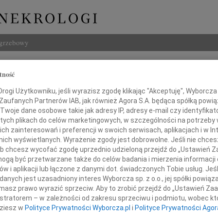
ogrzebowy
Szukaj
tność
to
Imię i na
ogi Użytkowniku, jeśli wyrazisz zgodę klikając "Akceptuję", Wyborcza sp
 Zaufanych Partnerów IAB, jak również Agora S.A. będąca spółką powi
Twoje dane osobowe takie jak adresy IP, adresy e-mail czy identyfikato
 tych plikach do celów marketingowych, w szczególności na potrzeby 
 zainteresowań i preferencji w swoich serwisach, aplikacjach i w Int
INNE NE
w nich wyświetlanych. Wyrażenie zgody jest dobrowolne. Jeśli nie chce
Aleks
 lub chcesz wycofać zgodę uprzednio udzieloną przejdź do „Ustawień
Z wie
gą być przetwarzane także do celów badania i mierzenia informacji
23.0
w i aplikacji lub łączone z danymi dot. świadczonych Tobie usług. Jeś
 głębokim żalem żegnamy
Pani 
nych jest uzasadniony interes Wyborcza sp. z o.o., jej spółki powiąza
Edwa
masz prawo wyrazić sprzeciw. Aby to zrobić przejdź do „Ustawień Z
Z wie
istratorem – w zależności od zakresu sprzeciwu i podmiotu, wobec któ
Stani
dziesz w
Polityce Prywatności Wyborcza.pl
i
Polityce Prywatności Agor
Z wie