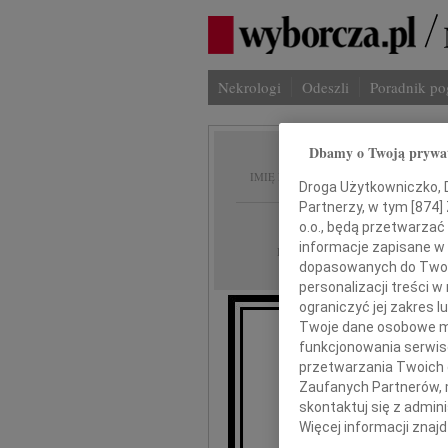
Nekrologi
Odeszli
Poradnik p
Dbamy o Twoją prywa
Jan Ot
IMIĘ I NAZWISKO:
Droga Użytkowniczko, Dr
Partnerzy, w tym [
874
]
Szczecin
REGION:
o.o., będą przetwarzać 
informacje zapisane w
16.06.2011
DATA EMISJI:
dopasowanych do Twoich
personalizacji treści 
ograniczyć jej zakres
Twoje dane osobowe mo
funkcjonowania serwisó
Z
przetwarzania Twoich da
Zaufanych Partnerów, 
skontaktuj się z admin
Więcej informacji znaj