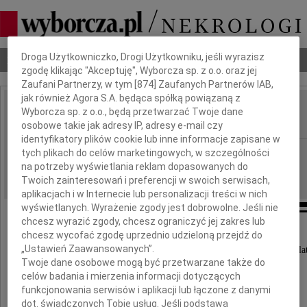
Dbamy o Twoją prywatność
Droga Użytkowniczko, Drogi Użytkowniku, jeśli wyrazisz
Nekrologi
Odeszli
Poradnik pogrzebowy
zgodę klikając "Akceptuję", Wyborcza sp. z o.o. oraz jej
Zaufani Partnerzy, w tym [
874
] Zaufanych Partnerów IAB,
jak również Agora S.A. będąca spółką powiązaną z
Franciszek Serafin
Wyborcza sp. z o.o., będą przetwarzać Twoje dane
IMIĘ I NAZWISKO:
osobowe takie jak adresy IP, adresy e-mail czy
identyfikatory plików cookie lub inne informacje zapisane w
Wrocław
tych plikach do celów marketingowych, w szczególności
REGION:
na potrzeby wyświetlania reklam dopasowanych do
16.06.2011
DATA EMISJI:
Twoich zainteresowań i preferencji w swoich serwisach,
aplikacjach i w Internecie lub personalizacji treści w nich
wyświetlanych. Wyrażenie zgody jest dobrowolne. Jeśli nie
chcesz wyrazić zgody, chcesz ograniczyć jej zakres lub
chcesz wycofać zgodę uprzednio udzieloną przejdź do
„Ustawień Zaawansowanych”.
Dnia 14 czerwca 2011 roku zmarł w wieku 74 la
Twoje dane osobowe mogą być przetwarzane także do
celów badania i mierzenia informacji dotyczących
funkcjonowania serwisów i aplikacji lub łączone z danymi
dot. świadczonych Tobie usług. Jeśli podstawą