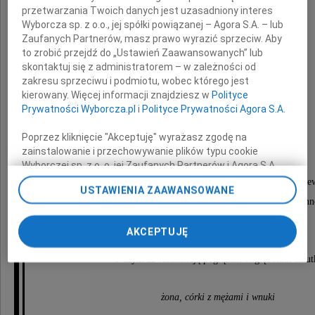
przetwarzania Twoich danych jest uzasadniony interes
Wyborcza sp. z o.o., jej spółki powiązanej – Agora S.A. – lub
Franciszek Serafin
Zaufanych Partnerów, masz prawo wyrazić sprzeciw. Aby
to zrobić przejdź do „Ustawień Zaawansowanych” lub
skontaktuj się z administratorem – w zależności od
zakresu sprzeciwu i podmiotu, wobec którego jest
Absolwent Politechniki Wrocławskiej.
kierowany. Więcej informacji znajdziesz w
Polityce
Długoletni pracownik Mostostal-Export.
Prywatności Wyborcza.pl
i
Polityce Prywatności Agora S.A.
Poprzez kliknięcie "Akceptuję" wyrażasz zgodę na
Nabożeństwo żałobne odprawione zostanie
zainstalowanie i przechowywanie plików typu cookie
dnia 17 czerwca 2011 roku o godzinie 13.00
Wyborczej sp. z o. o. jej Zaufanych Partnerów i Agora S.A.
na Twoim urządzeniu końcowym. Możesz też w każdej
w kościele pw. św. Tadeusza Apostoła przy ulicy Goraszew
USTAWIENIA ZAAWANSOWANE
chwili zmienić swoje preferencje dot. plików cookie,
po którym nastąpi odprowadzenie do grobu rodzin
ponownie wywołując narzędzie do zarządzania Twoimi
preferencjami dot. przetwarzania danych poprzez
na Cmentarz Czerniakowski.
AKCEPTUJĘ
odnośnik „Ustawienia prywatności” w stopce serwisu i
przechodząc do sekcji „Ustawienia zaawansowane”.
O czym zawiadamiają pogrążeni w głębokim smut
Zmiana ustawień plików cookie możliwa jest także za
pomocą ustawień przeglądarki.
żona, córki z mężami i wnuki
My, nasi Zaufani Partnerzy i Agora S.A. możemy