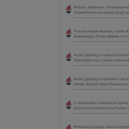
Rodzinie, Najbliższym i Współpracowni
Stefana Kuryłowicza składają Zarząd i
Poruszeni nagłym odejściem, w pełni sił
akademickiego i Kolegi składamy wyrazy
Wyrazy głębokiego współczucia Żonie Ew
Jurek Kaliski wraz z rodziną i pracown
Wyrazy głębokiego współczucia i żalu E
Elżbieta, Wojciech, Błażej Hermanowicz
Z wielkim żalem i smutkiem przyjęliśmy 
Kuryłowicza Żonie Ewie oraz Rodzinie 
Wstrząśnięci tragiczną śmiercią Kolegó