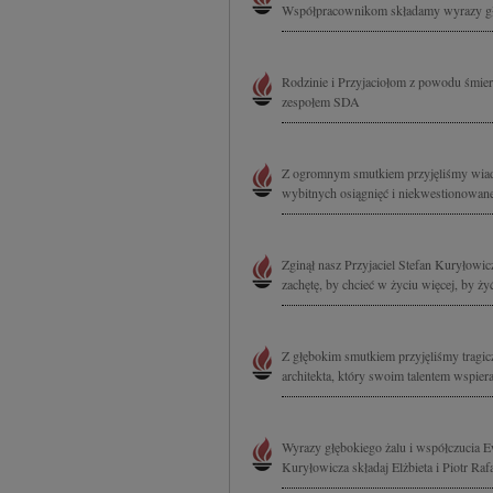
Współpracownikom składamy wyrazy głę
Rodzinie i Przyjaciołom z powodu śmie
zespołem SDA
Z ogromnym smutkiem przyjęliśmy wiad
wybitnych osiągnięć i niekwestionowane
Zginął nasz Przyjaciel Stefan Kuryłowi
zachętę, by chcieć w życiu więcej, by ży
Z głębokim smutkiem przyjęliśmy tragic
architekta, który swoim talentem wspie
Wyrazy głębokiego żalu i współczucia E
Kuryłowicza składaj Elżbieta i Piotr Raf