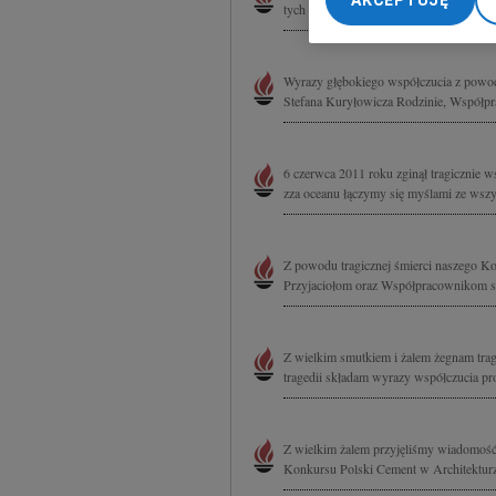
AKCEPTUJĘ
tych niezwykle trudnych dniach Rodzinie
My, nasi Zaufani Part
dokładnych danych geol
Przechowywanie informa
Wyrazy głębokiego współczucia z powodu
treści, badnie odbiorcó
Stefana Kuryłowicza Rodzinie, Współpr
6 czerwca 2011 roku zginął tragicznie w
zza oceanu łączymy się myślami ze wszyst
Z powodu tragicznej śmierci naszego Kol
Przyjaciołom oraz Współpracownikom sk
Z wielkim smutkiem i żalem żegnam trag
tragedii składam wyrazy współczucia pr
Z wielkim żalem przyjęliśmy wiadomość o
Konkursu Polski Cement w Architekturze