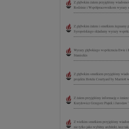
Z głębokim żalem przyjęliśmy wiadomość 
Rodzinie i Współpracownikom wyrazy szc
Z głębokim żalem i smutkiem żegnamy p
Syropolskiego składamy wyrazy współcz
Wyrazy głębokiego współczucia Ewie i 
Staniszkis
Z głębokim smutkiem przyjęliśmy wiadomo
projektu Hotelu Courtyard by Marriott w
Z żalem przyjęliśmy informację o śmie
Kuryłowicz Grzegorz Piątek i Jarosław 
Z wielkim smutkiem przyjęliśmy wiadomo
nie tylko jako wybitny architekt, lecz 