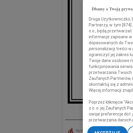
Dbamy o Twoją prywa
Droga Użytkowniczko, Dr
St
Partnerzy, w tym [
874
]
o.o., będą przetwarzać 
informacje zapisane w
dopasowanych do Twoich
sk
personalizacji treści 
ograniczyć jej zakres
Twoje dane osobowe mo
Ewie Kur
funkcjonowania serwisó
przetwarzania Twoich da
Zaufanych Partnerów, 
Andrze
skontaktuj się z admin
Więcej informacji znaj
Poprzez kliknięcie "Ak
I
z o. o. jej Zaufanych 
swoje preferencje dot.
przetwarzania danych 
„Ustawienia zaawansow
Są rzeczy, które trudno pojąć rozumem i