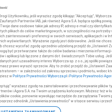
07.0
tność
Serde
+ wię
ogi Użytkowniku, jeśli wyrazisz zgodę klikając "Akceptuję", Wyborcza sp
efana - Funia
 Zaufanych Partnerów IAB, jak również Agora S.A. będąca spółką powi
NAJNOWS
Twoje dane osobowe takie jak adresy IP, adresy e-mail czy identyfikato
07.0
 tych plikach do celów marketingowych, w szczególności na potrzeby 
07.0
 zainteresowań i preferencji w swoich serwisach, aplikacjach i w Int
ładamy wyrazy współczucia
Jacek
w nich wyświetlanych. Wyrażenie zgody jest dobrowolne. Jeśli nie chce
Małgo
 lub chcesz wycofać zgodę uprzednio udzieloną przejdź do „Ustawień
Marek
gą być przetwarzane także do celów badania i mierzenia informacji
yłowicz i całej Rodzinie
Jerzy
w i aplikacji lub łączone z danymi dot. świadczonych Tobie usług. Jeś
Asia
nych jest uzasadniony interes Wyborcza sp. z o.o., jej spółki powiąza
masz prawo wyrazić sprzeciw. Aby to zrobić przejdź do „Ustawień Z
07.0
j Bulanda i Włodzimierz Mucha
istratorem – w zależności od zakresu sprzeciwu i podmiotu, wobec któ
Eugen
wraz z zespołem
dziesz w
Polityce Prywatności Wyborcza.pl
i
Polityce Prywatności Agor
Kryst
+ wię
ceptuję" wyrażasz zgodę na zainstalowanie i przechowywanie plików t
nne kondolencje
Partnerów i Agora S.A. na Twoim urządzeniu końcowym. Możesz też w ka
 plików cookie, ponownie wywołując narzędzie do zarządzania Twoimi 
poprzez odnośnik „Ustawienia prywatności” w stopce serwisu i przec
ane”. Zmiana ustawień plików cookie możliwa jest także za pomocą u
 których zrozumieć nie chcemy, lecz one same przychodzą nieproszone... W