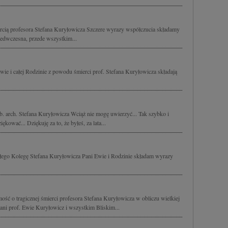
cią profesora Stefana Kuryłowicza Szczere wyrazy współczucia składamy
rzedwczesna, przede wszystkim...
ie i całej Rodzinie z powodu śmierci prof. Stefana Kuryłowicza składają
b. arch. Stefana Kuryłowicza Wciąż nie mogę uwierzyć... Tak szybko i
ękować... Dziękuję za to, że byłeś, za lata...
rłego Kolegę Stefana Kuryłowicza Pani Ewie i Rodzinie składam wyrazy
ść o tragicznej śmierci profesora Stefana Kuryłowicza w obliczu wielkiej
ani prof. Ewie Kuryłowicz i wszystkim Bliskim...