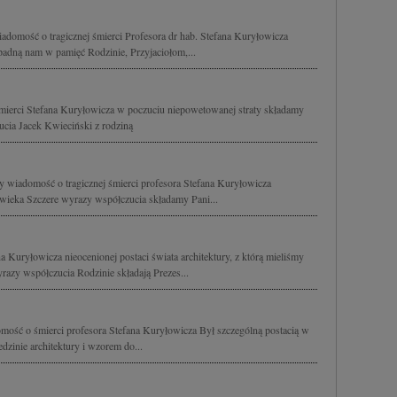
domość o tragicznej śmierci Profesora dr hab. Stefana Kuryłowicza
padną nam w pamięć Rodzinie, Przyjaciołom,...
śmierci Stefana Kuryłowicza w poczuciu niepowetowanej straty składamy
cia Jacek Kwieciński z rodziną
y wiadomość o tragicznej śmierci profesora Stefana Kuryłowicza
owieka Szczere wyrazy współczucia składamy Pani...
a Kuryłowicza nieocenionej postaci świata architektury, z którą mieliśmy
razy współczucia Rodzinie składają Prezes...
mość o śmierci profesora Stefana Kuryłowicza Był szczególną postacią w
dzinie architektury i wzorem do...