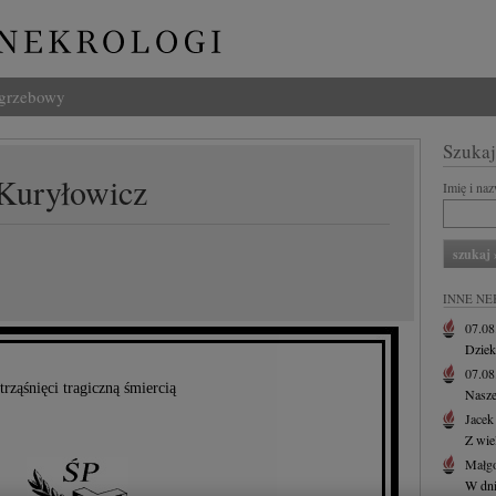
ogrzebowy
Szukaj
 Kuryłowicz
Imię i na
INNE NE
07.0
Dziek
07.0
rząśnięci tragiczną śmiercią
Nasze
Jacek
Z wie
Małgo
W dni