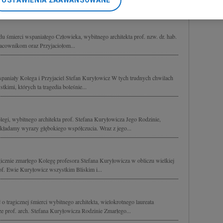
USTAWIENIA ZAAWANSOWANE
 naszego Mistrza i Nauczyciela...
nerzy i Agora S.A. możemy przetwarzać dane osobowe w następującyc
okalizacyjnych. Aktywne skanowanie charakterystyki urządzenia do ce
cji na urządzeniu lub dostęp do nich. Spersonalizowane reklamy i tre
 śmierci wspaniałego Człowieka, wybitnego architekta prof. nzw. dr. hab.
w i ulepszanie usług.
Lista Zaufanych Partnerów
acownikom oraz Przyjaciołom...
spaniały Kolega i Przyjaciel Stefan Kuryłowicz W tych trudnych chwilach
kimi, których ta tragedia boleśnie...
egi, wybitnego architekta prof. Stefana Kuryłowicza Jego Rodzinie,
ładamy wyrazy głębokiego współczucia. Wraz z jego...
icznie zmarłego Kolegę profesora Stefana Kuryłowicza w obliczu wielkiej
of. Ewie Kuryłowicz wszystkim Bliskim i...
 tragicznej śmierci wybitnego architekta, wielokrotnego laureata
 prof. arch. Stefana Kuryłowicza Rodzinie Zmarłego...