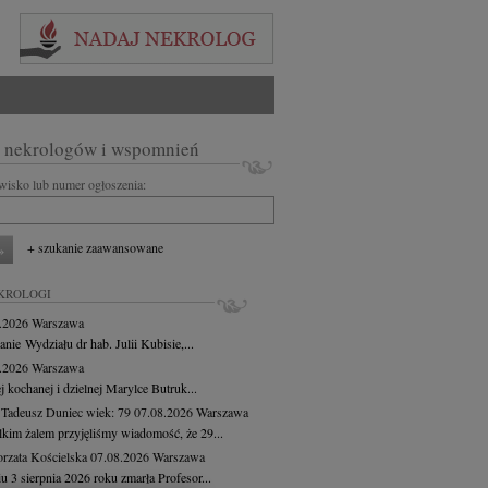
 nekrologów i wspomnień
zwisko lub numer ogłoszenia:
+ szukanie zaawansowane
KROLOGI
8.2026
Warszawa
anie Wydziału dr hab. Julii Kubisie,...
8.2026
Warszawa
j kochanej i dzielnej Marylce Butruk...
 Tadeusz Duniec
wiek: 79
07.08.2026
Warszawa
lkim żalem przyjęliśmy wiadomość, że 29...
rzata Kościelska
07.08.2026
Warszawa
u 3 sierpnia 2026 roku zmarła Profesor...