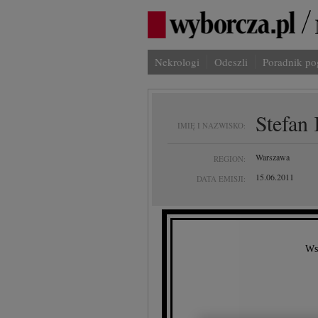
Nekrologi
Odeszli
Poradnik p
Stefan
IMIĘ I NAZWISKO:
Warszawa
REGION:
15.06.2011
DATA EMISJI:
Wst