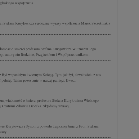
bokiego współczucia...
rci Stefana Kuryłowicza serdeczne wyrazy współczucia Marek Szcześniak z
omość o śmierci profesora Stefana Kuryłowicza W uznaniu Jego
go autorytetu Rodzinie, Przyjaciołom i Współpracownikom...
cz Był wspaniałym i wiernym Kolegą. Tym, jak żył, dawał wielu z nas
ć pełniej. Takim pozostanie w naszej pamięci. Ewo...
zną wiadomość o śmierci profesora Stefana Kuryłowicza Wielkiego
rał Centrum Zdrowia Dziecka. Składamy wyrazy...
wie Kuryłowicz i Synom z powodu tragicznej śmierci Prof. Stefana
alscy