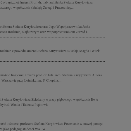
o tragicznej śmierci Prof. dr. hab. architekta Stefana Kuryłowicza.
zerego współczucia składają Zarząd i Pracownicy...
rofesora Stefana Kuryłowicza oraz Jego Współpracownika Jacka
ucia Rodzinie, Najbliższym oraz Współpracownikom Zarząd i...
Rodzinie z powodu śmierci Stefana Kuryłowicza składają Magda i Witek
ść o tragicznej śmierci prof. dr. hab. arch. Stefana Kuryłowicza Autora
 Warszawie przy Lotnisku im. F. Chopina....
rci Stefana Kuryłowicza Składamy wyrazy głębokiego współczucia Ewie
Trybuś, Wanda i Tadeusz Piątkowie
ść o śmierci profesora Stefana Kuryłowicza Pozostanie w naszej pamięci
także jako pedagog studenci WAPW