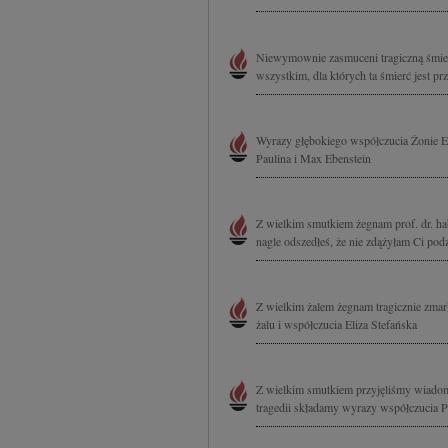
Niewymownie zasmuceni tragiczną śmier
wszystkim, dla których ta śmierć jest p
Wyrazy głębokiego współczucia Żonie Ew
Paulina i Max Ebenstein
Z wielkim smutkiem żegnam prof. dr. ha
nagle odszedłeś, że nie zdążyłam Ci podzi
Z wielkim żalem żegnam tragicznie zma
żalu i współczucia Eliza Stefańska
Z wielkim smutkiem przyjęliśmy wiadomo
tragedii składamy wyrazy współczucia P